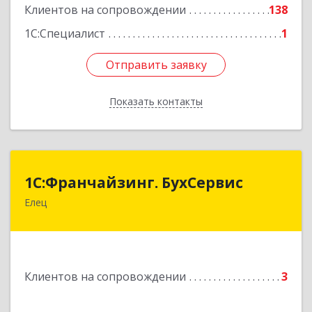
Клиентов на сопровождении
138
1С:Специалист
1
Отправить заявку
Отправить заявку
Показать контакты
Назад
1С:Франчайзинг. БухСервис
1С:Франчайзинг. БухСервис
Елец
399780, Липецкая обл, Елецкий р-н, Елец г,
Новоселов ул, дом № 12
Подробнее
Клиентов на сопровождении
3