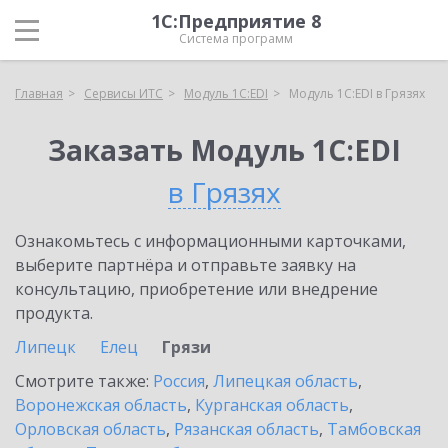
1С:Предприятие 8
Система программ
Главная
Сервисы ИТС
Модуль 1C:EDI
Модуль 1C:EDI в Грязях
Заказать Модуль 1C:EDI
в Грязях
Ознакомьтесь с информационными карточками,
выберите партнёра и отправьте заявку на
консультацию, приобретение или внедрение
продукта.
Липецк
Елец
Грязи
Смотрите также:
Россия
,
Липецкая область
,
Воронежская область
,
Курганская область
,
Орловская область
,
Рязанская область
,
Тамбовская