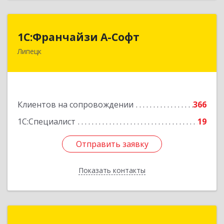
1С:Франчайзи А-Софт
1С:Франчайзи А-Софт
Липецк
398059, Липецкая обл, Липецк г, Фрунзе ул,
дом № 27
Подробнее
Клиентов на сопровождении
366
1С:Специалист
19
Отправить заявку
Отправить заявку
Показать контакты
Назад
ФРЕГАТ