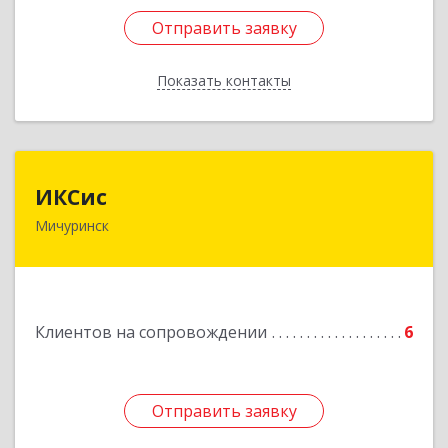
Отправить заявку
Отправить заявку
Показать контакты
Назад
ИКСис
ИКСис
Мичуринск
393761, Тамбовская обл, Мичуринск г,
Набережная ул, дом № 275
Подробнее
Клиентов на сопровождении
6
Отправить заявку
Отправить заявку