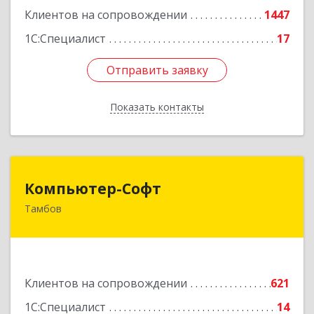
Клиентов на сопровождении
1447
1С:Специалист
17
Отправить заявку
Отправить заявку
Показать контакты
Назад
Компьютер-Софт
Компьютер-Софт
Тамбов
392000, Тамбовская обл, Тамбов г, Советская
ул, дом № 191
Подробнее
Клиентов на сопровождении
621
1С:Специалист
14