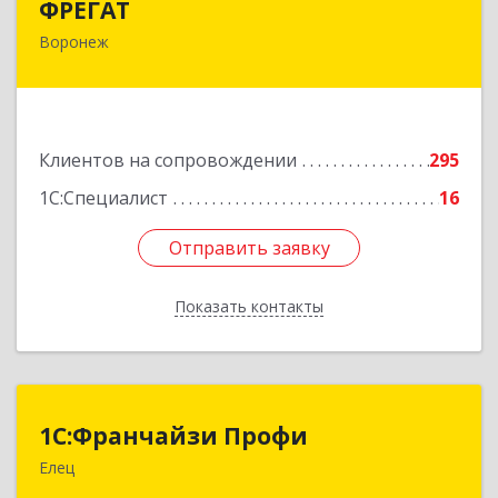
ФРЕГАТ
Воронеж
394006, Воронежская обл, Воронеж г,
Бахметьева ул, дом № 2Б, пом.I, офис 220
Подробнее
Клиентов на сопровождении
295
1С:Специалист
16
Отправить заявку
Отправить заявку
Показать контакты
Назад
1С:Франчайзи Профи
1С:Франчайзи Профи
Елец
399784, Липецкая обл, Елец г, Гагарина ул,