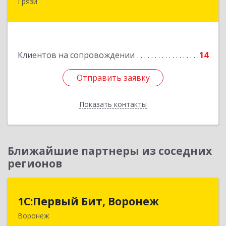
Грязи
399059, Россия, Липецкая обл., г.Грязи,
ул.Рублева, д.31
Подробнее
Клиентов на сопровождении
14
Отправить заявку
Отправить заявку
Показать контакты
Назад
Ближайшие партнеры из соседних
регионов
1С:Первый Бит, Воронеж
1С:Первый Бит, Воронеж
Воронеж
394006, Воронежская обл, Воронеж г, 20-летия