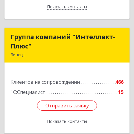
Показать контакты
Назад
Группа компаний "Интеллект-
Группа компаний "Интеллект-
Плюс"
Плюс"
Липецк
398024, Липецкая обл, Липецк г, Победы пл,
дом № 8, 306
Клиентов на сопровождении
466
Подробнее
1С:Специалист
15
Отправить заявку
Отправить заявку
Показать контакты
Назад