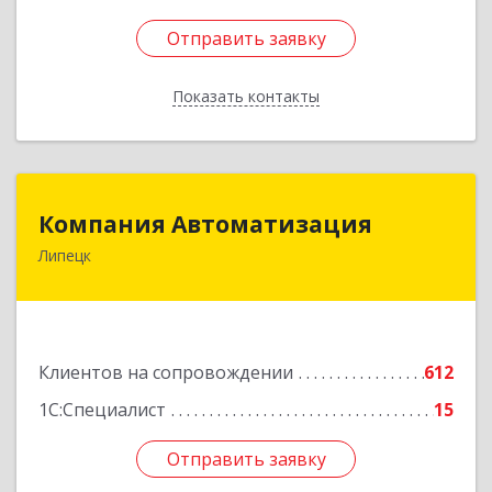
Отправить заявку
Отправить заявку
Показать контакты
Назад
Компания Автоматизация
Компания Автоматизация
Липецк
398001, Липецкая обл, Липецк г, Победы пл,
дом № 8
Подробнее
Клиентов на сопровождении
612
1С:Специалист
15
Отправить заявку
Отправить заявку