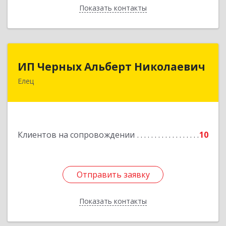
Показать контакты
Назад
ИП Черных Альберт Николаевич
ИП Черных Альберт Николаевич
Елец
399771, Липецкая обл, Елец г, Н.Гусевой ул, 56А
Подробнее
Клиентов на сопровождении
10
Отправить заявку
Отправить заявку
Показать контакты
Назад