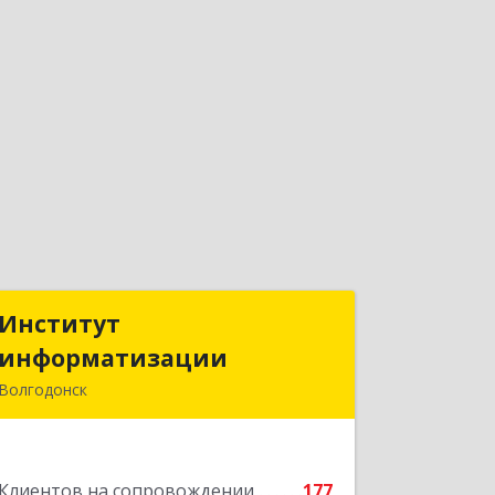
Институт
Институт
информатизации
информатизации
Волгодонск
347383, Ростовская обл, Волгодонск г,
Маршала Кошевого ул, дом № 44,
корпус II, оф.6
Клиентов на сопровождении
177