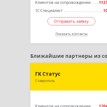
Клиентов на сопровождении
112
1С:Специалист
1
Отправить заявку
Отправить заявку
Показать контакты
Назад
Ближайшие партнеры из со
ГК Стату
ГК Статус
Ставрополь
355002, Ставропольский край
Ставрополь г, Лермонтова ул, дом 
18
Подробне
Клиентов на сопровождении
120