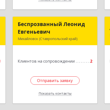
р
Беспрозванный Леонид
Беспрозванный Леонид
ч
Евгеньевич
Евгеньевич
Михайловск (Ставропольский край)
,
Подробнее
,
3
3
Клиентов на сопровождении
2
е
Отправить заявку
Отправить заявку
Показать контакты
Назад