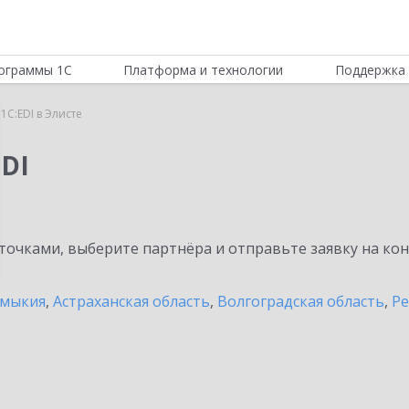
ограммы 1С
Платформа и технологии
Поддержка 
1C:EDI в Элисте
DI
очками, выберите партнёра и отправьте заявку на ко
лмыкия
,
Астраханская область
,
Волгоградская область
,
Ре