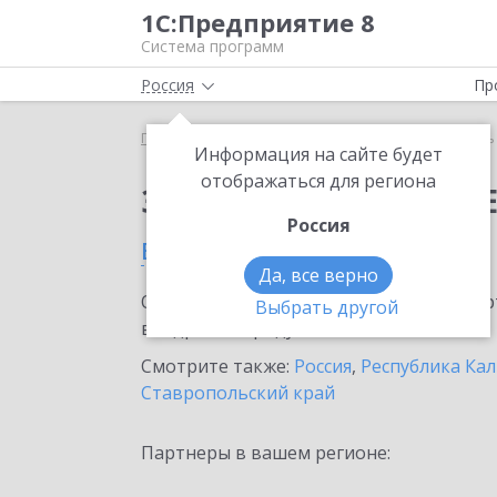
1С:Предприятие 8
Система программ
Россия
Пр
Главная
Сервисы ИТС
Модуль 1C:EDI
Модуль 
Информация на сайте будет
отображаться для региона
Заказать Модуль 1C:E
Россия
в Элисте
Да, все верно
Ознакомьтесь с информационными карт
Выбрать другой
внедрение продукта.
Смотрите также:
Россия
,
Республика Ка
Ставропольский край
Партнеры в вашем регионе: