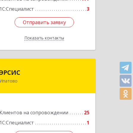
Подробнее
1С:Специалист
3
Отправить заявку
Отправить заявку
Показать контакты
Назад
ЭРСИС
ЭРСИС
Ипатово
356630, Ставропольский край,
Ипатово г, Гагарина ул, дом № 38
Подробнее
Клиентов на сопровождении
25
1С:Специалист
1