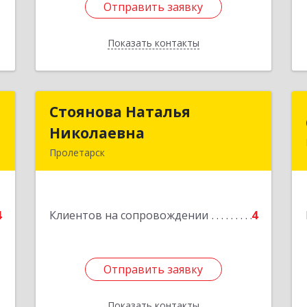
Отправить заявку
Отправить заявку
Показать контакты
Назад
м
Стоянова Наталья
Стоянова Наталья
Николаевна
Николаевна
.
Пролетарск
4
Подробнее
е
4
Клиентов на сопровождении
4
Отправить заявку
Отправить заявку
Показать контакты
Назад