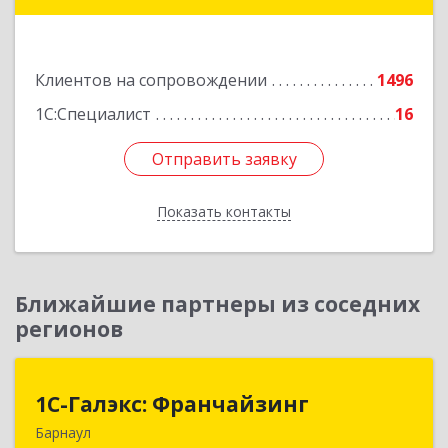
Мынбаева, 46/48, н.п.2
Подробнее
Клиентов на сопровождении
1496
1С:Специалист
16
Отправить заявку
Отправить заявку
Показать контакты
Назад
Ближайшие партнеры из соседних
регионов
1С-Галэкс: Франчайзинг
1С-Галэкс: Франчайзинг
Барнаул
656015, Алтайский край, Барнаул г, Деповская