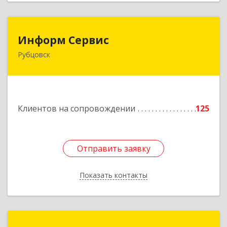
Информ Сервис
Информ Сервис
Рубцовск
658204, Алтайский край, Рубцовск г, Алтайская
ул, дом № 7
Подробнее
Клиентов на сопровождении
125
Отправить заявку
Отправить заявку
Показать контакты
Назад
1С:Франчайзинг. Профи-Софт