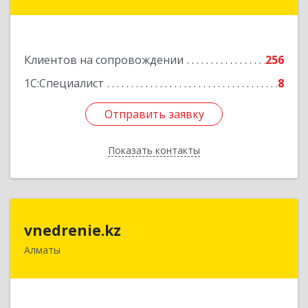
Радостовца, 165б/72г, к.508
Подробнее
Клиентов на сопровождении
256
1С:Специалист
8
Отправить заявку
Отправить заявку
Показать контакты
Назад
vnedrenie.kz
vnedrenie.kz
Алматы
Казахстан, г.Алматы, ул.Прокофьева 45-56
Подробнее