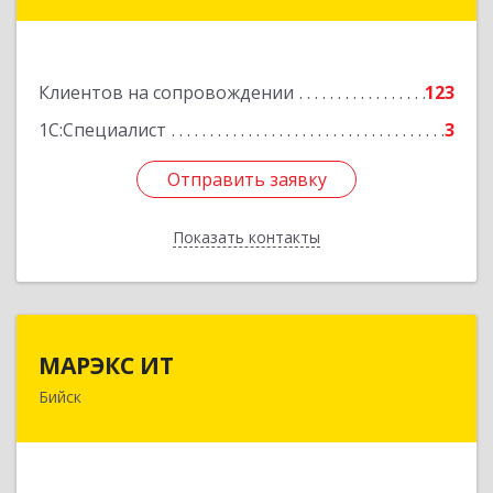
дом № 3
Подробнее
Клиентов на сопровождении
123
1С:Специалист
3
Отправить заявку
Отправить заявку
Показать контакты
Назад
МАРЭКС ИТ
МАРЭКС ИТ
Бийск
Алтайский край, Бийск г, Разина, дом № 94
Подробнее