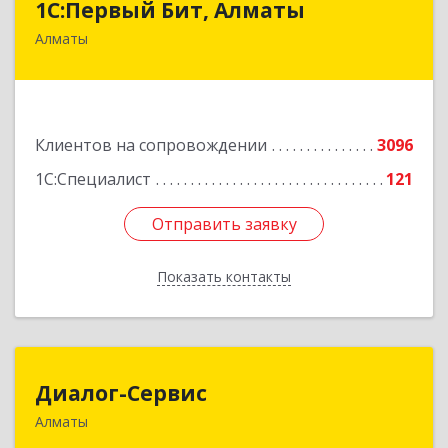
1С:Первый Бит, Алматы
Алматы
050046, Казахстан, Алматы,ул. Сатпаева, д. 90/1,
6 этаж
Подробнее
Клиентов на сопровождении
3096
1С:Специалист
121
Отправить заявку
Отправить заявку
Показать контакты
Назад
Диалог-Сервис
Диалог-Сервис
Алматы
050057, Республика Казахстан, г. Алматы, ул.