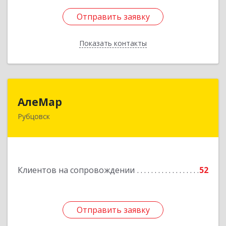
Отправить заявку
Отправить заявку
Показать контакты
Назад
АлеМар
АлеМар
Рубцовск
658210, Алтайский край, Рубцовск г,
Комсомольская ул, дом № 80
Подробнее
Клиентов на сопровождении
52
Отправить заявку
Отправить заявку