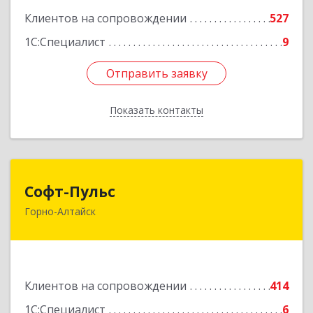
Клиентов на сопровождении
527
1С:Специалист
9
Отправить заявку
Отправить заявку
Показать контакты
Назад
Софт-Пульс
Софт-Пульс
Горно-Алтайск
649006, Алтай Респ, Горно-Алтайск г,
Комсомольская ул, дом № 13
Подробнее
Клиентов на сопровождении
414
1С:Специалист
6