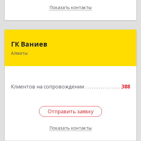
Показать контакты
Назад
ГК Ваниев
ГК Ваниев
Алматы
Республика Казахстан, Бостандыкский район,
г.Алматы, ул. Егизбаева, 7/3 НП 96
Подробнее
Клиентов на сопровождении
388
Отправить заявку
Отправить заявку
Показать контакты
Назад