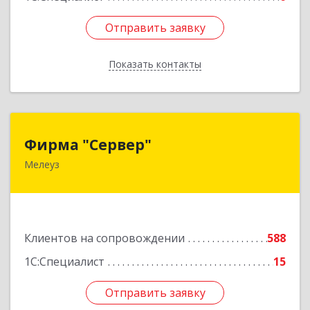
Отправить заявку
Отправить заявку
Показать контакты
Назад
Фирма "Сервер"
Фирма "Сервер"
Мелеуз
453852, Башкортостан Респ, Мелеузовский р-н,
Мелеуз г, 32-й мкр, дом № 36
Подробнее
Клиентов на сопровождении
588
1С:Специалист
15
Отправить заявку
Отправить заявку