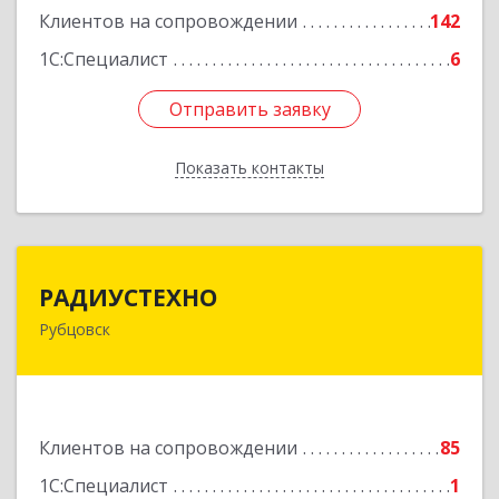
Клиентов на сопровождении
142
1С:Специалист
6
Отправить заявку
Отправить заявку
Показать контакты
Назад
РАДИУСТЕХНО
РАДИУСТЕХНО
Рубцовск
658225, Алтайский край, Рубцовск г, Ленина пр-
кт, дом № 206, оф.427
Подробнее
Клиентов на сопровождении
85
1С:Специалист
1