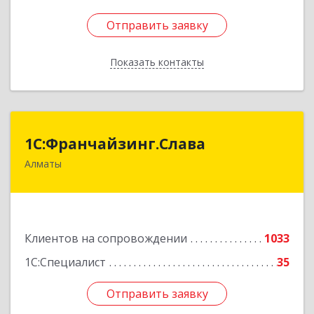
Отправить заявку
Отправить заявку
Показать контакты
Назад
1С:Франчайзинг.Слава
1С:Франчайзинг.Слава
Алматы
Казахстан, Алматы, 050022, Кашгарская 58-2
Подробнее
Клиентов на сопровождении
1033
1С:Специалист
35
Отправить заявку
Отправить заявку