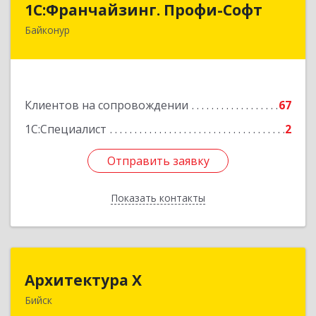
1С:Франчайзинг. Профи-Софт
Байконур
468320, Байконур г, Ленина ул, дом № 10,
кв.1+2+3
Подробнее
Клиентов на сопровождении
67
1С:Специалист
2
Отправить заявку
Отправить заявку
Показать контакты
Назад
Архитектура Х
Архитектура Х
Бийск
659300, Алтайский край, Бийск г, Турусова ул,