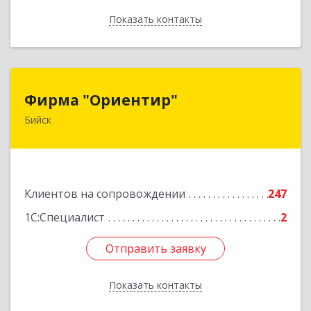
Показать контакты
Назад
Фирма "Ориентир"
Фирма "Ориентир"
Бийск
659300, Алтайский край, Бийск г, Сергея Кирова
пр-кт, дом № 3
Подробнее
Клиентов на сопровождении
247
1С:Специалист
2
Отправить заявку
Отправить заявку
Показать контакты
Назад