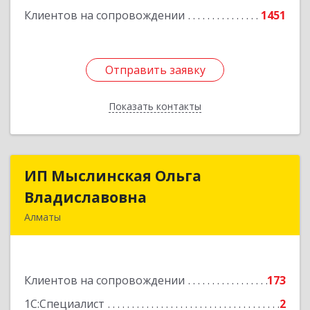
Клиентов на сопровождении
1451
Отправить заявку
Отправить заявку
Показать контакты
Назад
ИП Мыслинская Ольга
ИП Мыслинская Ольга
Владиславовна
Владиславовна
Алматы
КАЗАХСТАН, 050000, Алматы, мкр. Орбита 3,
дом № 26, кв.226
Клиентов на сопровождении
173
Подробнее
1С:Специалист
2