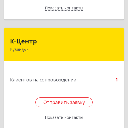
Показать контакты
Назад
К-Центр
К-Центр
Кувандык
462243, Оренбургская обл, Кувандыкский р-н,
Кувандык г, Ленина ул, дом № 20
Подробнее
Клиентов на сопровождении
1
Отправить заявку
Отправить заявку
Показать контакты
Назад