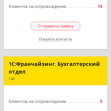
Клиентов на сопровождении
15
Отправить заявку
Отправить заявку
Показать контакты
Назад
1С:Франчайзинг. Бухгалтерский
1С:Франчайзинг. Бухгалтерский
отдел
отдел
Гай
462635, Оренбургская обл, Гай г, Победы пр-кт,
дом № 1, кв.12
Клиентов на сопровождении
5
Подробнее