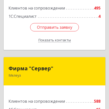
Подробнее
Клиентов на сопровождении
495
1С:Специалист
4
Отправить заявку
Отправить заявку
Показать контакты
Назад
Фирма "Сервер"
Фирма "Сервер"
Мелеуз
453852, Башкортостан Респ, Мелеузовский р-н,
Мелеуз г, 32-й мкр, дом № 36
Подробнее
Клиентов на сопровождении
588