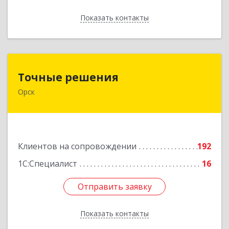
Показать контакты
Назад
Точные решения
Точные решения
Орск
462403, Оренбургская обл, Орск г,
Краматорская ул, дом № 2Б, пом.3, этаж 1, офис
2
Подробнее
Клиентов на сопровождении
192
1С:Специалист
16
Отправить заявку
Отправить заявку
Показать контакты
Назад