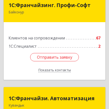
1С:Франчайзинг. Профи-Софт
1С:Франчайзинг. Профи-Софт
Байконур
468320, Байконур г, Ленина ул, дом № 10,
кв.1+2+3
Подробнее
Клиентов на сопровождении
67
1С:Специалист
2
Отправить заявку
Отправить заявку
Показать контакты
Назад
1С:Франчайзи. Автоматизация
1С:Франчайзи. Автоматизация
Кувандык
462220, Оренбургская обл, Кувандыкский р-н,