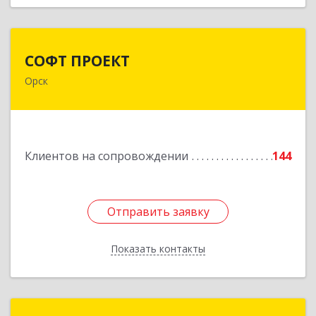
СОФТ ПРОЕКТ
СОФТ ПРОЕКТ
Орск
462430, Оренбургская обл, Орск г,
Добровольского ул, дом № 23, кв.11
Подробнее
Клиентов на сопровождении
144
Отправить заявку
Отправить заявку
Показать контакты
Назад