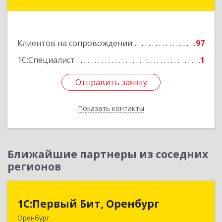
Абая, д. 51, кв. 2
Подробнее
Клиентов на сопровождении
97
1С:Специалист
1
Отправить заявку
Отправить заявку
Показать контакты
Назад
Ближайшие партнеры из соседних
регионов
1С:Первый Бит, Оренбург
1С:Первый Бит, Оренбург
Оренбург
460044, Оренбургская обл, Оренбург, Березка