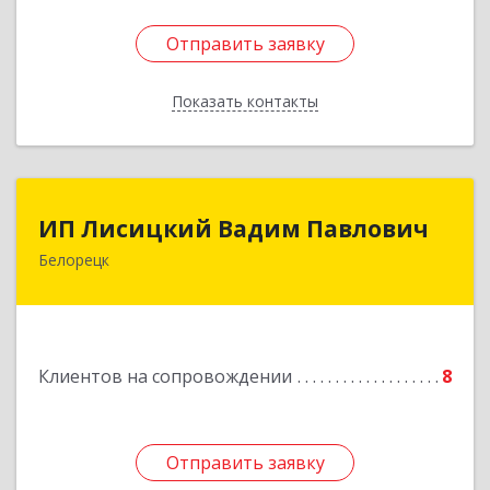
Отправить заявку
Отправить заявку
Показать контакты
Назад
ИП Лисицкий Вадим Павлович
ИП Лисицкий Вадим Павлович
Белорецк
453501, Башкортостан Респ, Белорецк г,
Кооперативная ул, дом № 4, корпус А, кв.32
Подробнее
Клиентов на сопровождении
8
Отправить заявку
Отправить заявку