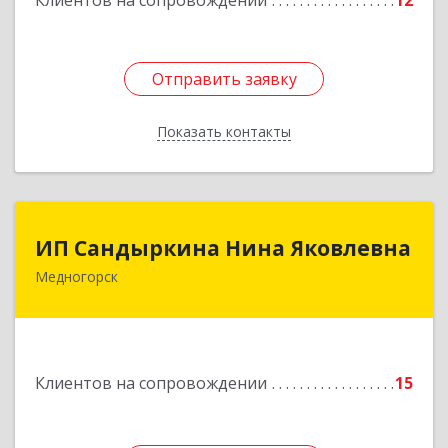
Клиентов на сопровождении
12
Отправить заявку
Отправить заявку
Показать контакты
Назад
ИП Сандыркина Нина Яковлевна
ИП Сандыркина Нина Яковлевна
Медногорск
462270, Оренбургская обл, Медногорск г,
Металлургов ул, дом № 19, кв.22
Подробнее
Клиентов на сопровождении
15