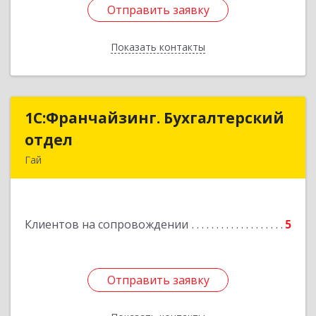
Отправить заявку
Отправить заявку
Показать контакты
Назад
1С:Франчайзинг. Бухгалтерский
1С:Франчайзинг. Бухгалтерский
отдел
отдел
Гай
462635, Оренбургская обл, Гай г, Победы пр-кт,
дом № 1, кв.12
Клиентов на сопровождении
5
Подробнее
Отправить заявку
Отправить заявку