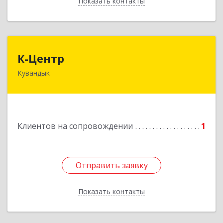
Показать контакты
Назад
К-Центр
К-Центр
Кувандык
462243, Оренбургская обл, Кувандыкский р-н,
Кувандык г, Ленина ул, дом № 20
Подробнее
Клиентов на сопровождении
1
Отправить заявку
Отправить заявку
Показать контакты
Назад