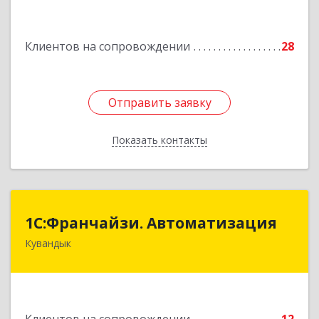
Подробнее
Клиентов на сопровождении
28
Отправить заявку
Отправить заявку
Показать контакты
Назад
1С:Франчайзи. Автоматизация
1С:Франчайзи. Автоматизация
Кувандык
462220, Оренбургская обл, Кувандыкский р-н,
Кувандык г, Советская ул, дом № 10
Подробнее