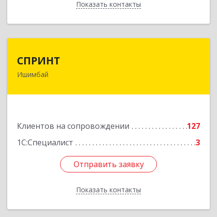
Показать контакты
Назад
СПРИНТ
СПРИНТ
Ишимбай
453201, Башкортостан Респ, Ишимбайский р-н,
Ишимбай г, Якупа Кулмыя ул, дом № 25
Подробнее
Клиентов на сопровождении
127
1С:Специалист
3
Отправить заявку
Отправить заявку
Показать контакты
Назад