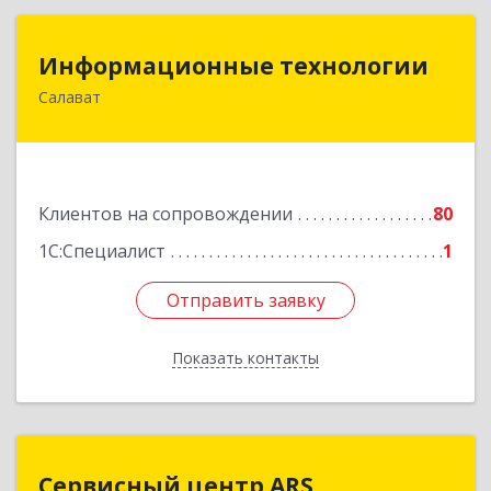
Информационные технологии
Информационные технологии
Салават
453259, Башкортостан Респ, Салават г,
Северная ул, дом № 15, оф.108
Подробнее
Клиентов на сопровождении
80
1С:Специалист
1
Отправить заявку
Отправить заявку
Показать контакты
Назад
Сервисный центр ARS
Сервисный центр ARS