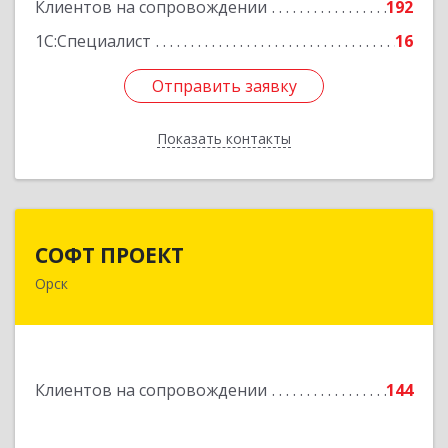
Подробнее
Клиентов на сопровождении
192
1С:Специалист
16
Отправить заявку
Отправить заявку
Показать контакты
Назад
СОФТ ПРОЕКТ
СОФТ ПРОЕКТ
Орск
462430, Оренбургская обл, Орск г,
Добровольского ул, дом № 23, кв.11
Подробнее
Клиентов на сопровождении
144