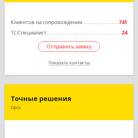
Подробнее
Клиентов на сопровождении
741
1С:Специалист
24
Отправить заявку
Отправить заявку
Показать контакты
Назад
Точные решения
Точные решения
Орск
462403, Оренбургская обл, Орск г,
Краматорская ул, дом № 2Б, пом.3, этаж 1, офис
2