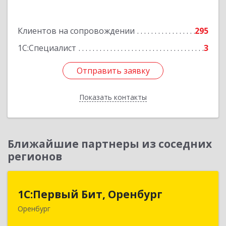
Подробнее
Клиентов на сопровождении
295
1С:Специалист
3
Отправить заявку
Отправить заявку
Показать контакты
Назад
Ближайшие партнеры из соседних
регионов
1С:Первый Бит, Оренбург
1С:Первый Бит, Оренбург
Оренбург
460044, Оренбургская обл, Оренбург, Березка
ул, дом № 2/5, пом.4