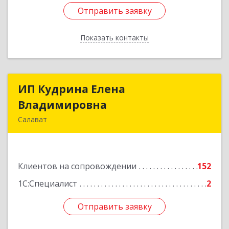
Отправить заявку
Отправить заявку
Показать контакты
Назад
ИП Кудрина Елена
ИП Кудрина Елена
Владимировна
Владимировна
Салават
453265, Башкортостан Респ, Салават г,
Бекетова ул, дом № 10, кв.87
Клиентов на сопровождении
152
Подробнее
1С:Специалист
2
Отправить заявку
Отправить заявку