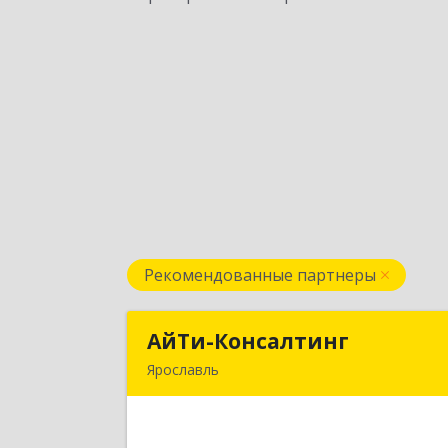
Рекомендованные партнеры
АйТи-Консалтинг
АйТи-Консалтин
Ярославль
150007, Ярославская обл, Ярославль г
Урочская ул, дом № 19, пом.2