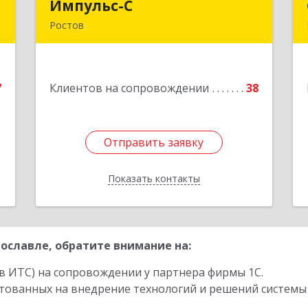
Т
Импульс-С
Импульс-С
Ростов
й
152151, Ярославская обл, Ростовский
№
р-н, Ростов г, Карла Маркса ул, дом №
6
10
7
Клиентов на сопровождении
38
е
Подробнее
Отправить заявку
Отправить заявку
Показать контакты
Назад
ославле, обратите внимание на:
в ИТС) на сопровождении у партнера фирмы 1С.
стованных на внедрение технологий и решений системы