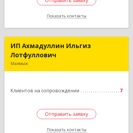
Отправить заявку
Отправить заявку
Показать контакты
Назад
ИП Ахмадуллин Ильгиз
ИП Ахмадуллин Ильгиз
Лотфуллович
Лотфуллович
Малмыж
612920, Кировская обл, г.Малмыж, ул.Ленина, 27
оф.1
Клиентов на сопровождении
7
Подробнее
Отправить заявку
Отправить заявку
Показать контакты
Назад