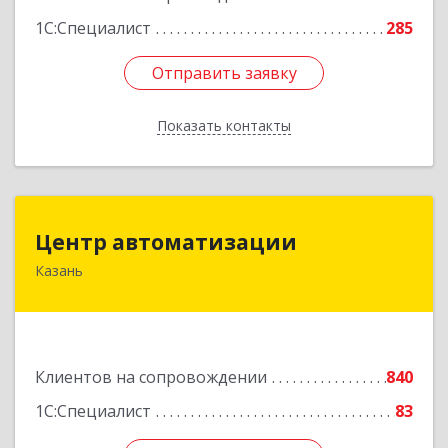
1С:Специалист
285
Отправить заявку
Отправить заявку
Показать контакты
Назад
Центр автоматизации
Центр автоматизации
Казань
420133, Татарстан Респ, Казань г, Ямашева пр-
кт, дом № 92
Подробнее
Клиентов на сопровождении
840
1С:Специалист
83