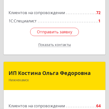
Подробнее
Клиентов на сопровождении
72
1С:Специалист
1
Отправить заявку
Отправить заявку
Показать контакты
Назад
ИП Костина Ольга Федоровна
ИП Костина Ольга Федоровна
Нижнекамск
Подробнее
Клиентов на сопровождении
64