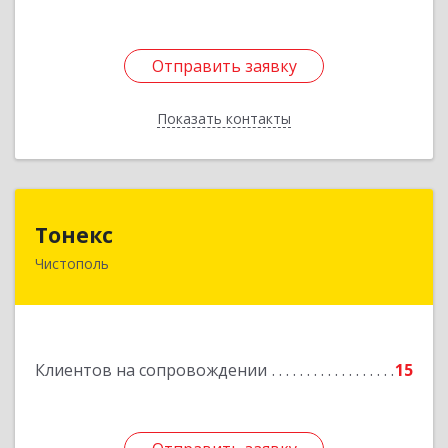
Отправить заявку
Отправить заявку
Показать контакты
Назад
Тонекс
Тонекс
Чистополь
422980, Татарстан Респ, Чистопольский р-н,
Чистополь г, К.Маркса ул, дом № 23, кв.10
Подробнее
Клиентов на сопровождении
15