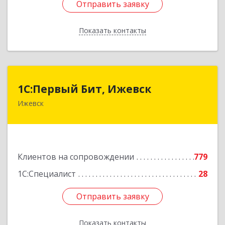
Отправить заявку
Отправить заявку
Показать контакты
Назад
1С:Первый Бит, Ижевск
1С:Первый Бит, Ижевск
Ижевск
426008, Удмуртская Респ, Ижевск г,
Коммунаров ул, дом № 234
Подробнее
Клиентов на сопровождении
779
1С:Специалист
28
Отправить заявку
Отправить заявку
Показать контакты
Назад