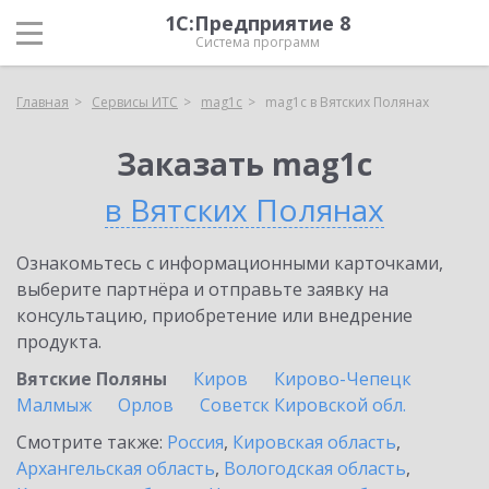
1С:Предприятие 8
Система программ
Главная
Сервисы ИТС
mag1c
mag1c в Вятских Полянах
Заказать mag1c
в Вятских Полянах
Ознакомьтесь с информационными карточками,
выберите партнёра и отправьте заявку на
консультацию, приобретение или внедрение
продукта.
Вятские Поляны
Киров
Кирово-Чепецк
Малмыж
Орлов
Советск Кировской обл.
Смотрите также:
Россия
,
Кировская область
,
Архангельская область
,
Вологодская область
,