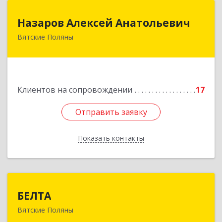
Назаров Алексей Анатольевич
Назаров Алексей Анатольевич
Вятские Поляны
612964,Кировская обл,город Вятские Поляны
г.о.,Вятские Поляны г,Кирова ул,д. 8,кв. 55
Подробнее
Клиентов на сопровождении
17
Отправить заявку
Отправить заявку
Показать контакты
Назад
БЕЛТА
БЕЛТА
Вятские Поляны
612960, Кировская обл, Вятские Поляны г,