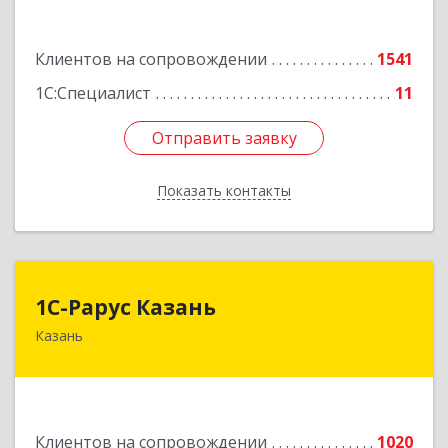
пом.203
Подробнее
Клиентов на сопровождении
1541
1С:Специалист
11
Отправить заявку
Отправить заявку
Показать контакты
Назад
1С-Рарус Казань
1С-Рарус Казань
Казань
420088, Татарстан Респ, Казань г, Победы пр-
кт, дом № 159
Подробнее
Клиентов на сопровождении
1020