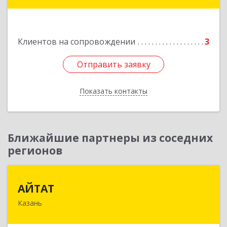
Тойменка ул, дом № 8Г
Подробнее
Клиентов на сопровождении
3
Отправить заявку
Отправить заявку
Показать контакты
Назад
Ближайшие партнеры из соседних
регионов
АЙТАТ
АЙТАТ
Казань
420097, Татарстан Респ, г.о. город Казань,
Казань г, Лейтенанта Шмидта ул, дом № 35А,