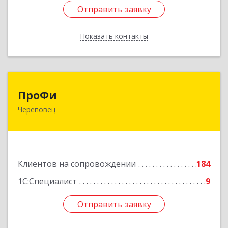
Отправить заявку
Отправить заявку
Показать контакты
Назад
ПроФи
ПроФи
Череповец
162602, Вологодская обл, Череповец г,
Советский пр-кт, дом № 99а, этаж 5, оф. 501
Подробнее
Клиентов на сопровождении
184
1С:Специалист
9
Отправить заявку
Отправить заявку