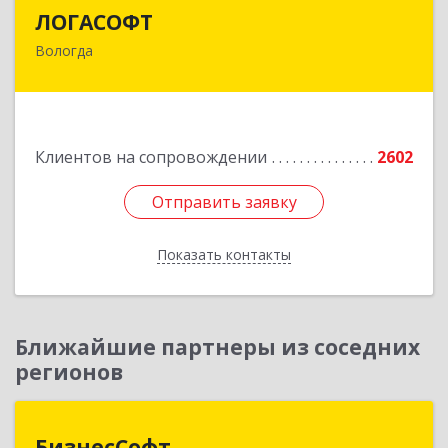
ЛОГАСОФТ
ЛОГАСОФТ
Вологда
160002, Вологодская обл, Вологда г, Гагарина
ул, дом № 26, пом.3
Подробнее
Клиентов на сопровождении
2602
Отправить заявку
Отправить заявку
Показать контакты
Назад
Ближайшие партнеры из соседних
регионов
БизнесСофт
БизнесСофт