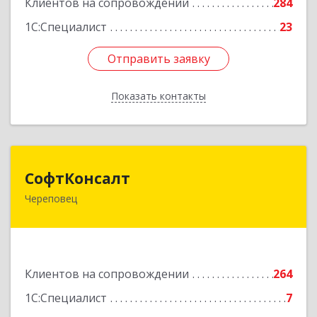
Клиентов на сопровождении
284
1С:Специалист
23
Отправить заявку
Отправить заявку
Показать контакты
Назад
СофтКонсалт
СофтКонсалт
Череповец
162614, Вологодская обл, Череповец г,
М.Горького ул, дом № 32, оф.611/2
Подробнее
Клиентов на сопровождении
264
1С:Специалист
7