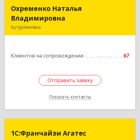
Охременко Наталья
Охременко Наталья
Владимировна
Владимировна
Бутурлиновка
Подробнее
Клиентов на сопровождении
67
Отправить заявку
Отправить заявку
Показать контакты
Назад
1С:Франчайзи Агатес
1С:Франчайзи Агатес