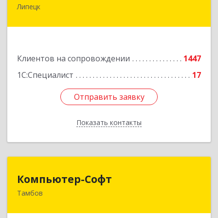
Липецк
398001, Липецкая обл, Липецк г, Советская ул,
дом № 66Б, пом.8
Подробнее
Клиентов на сопровождении
1447
1С:Специалист
17
Отправить заявку
Отправить заявку
Показать контакты
Назад
Компьютер-Софт
Компьютер-Софт
Тамбов
392000, Тамбовская обл, Тамбов г, Советская
ул, дом № 191