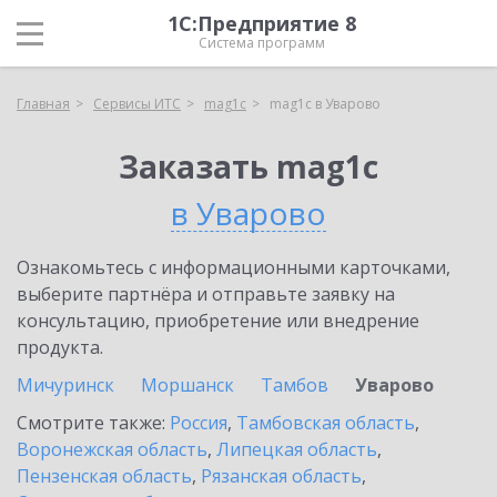
1С:Предприятие 8
Система программ
Главная
Сервисы ИТС
mag1c
mag1c в Уварово
Заказать mag1c
в Уварово
Ознакомьтесь с информационными карточками,
выберите партнёра и отправьте заявку на
консультацию, приобретение или внедрение
продукта.
Мичуринск
Моршанск
Тамбов
Уварово
Смотрите также:
Россия
,
Тамбовская область
,
Воронежская область
,
Липецкая область
,
Пензенская область
,
Рязанская область
,