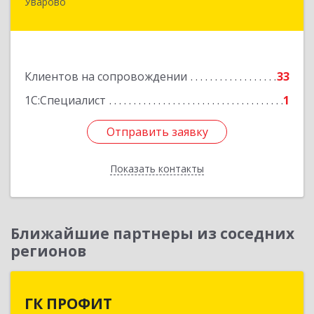
Уварово
393461, Тамбовская обл, Уварово г, Южная ул,
дом № 40А
Подробнее
Клиентов на сопровождении
33
1С:Специалист
1
Отправить заявку
Отправить заявку
Показать контакты
Назад
Ближайшие партнеры из соседних
регионов
ГК ПРОФИТ
ГК ПРОФИТ