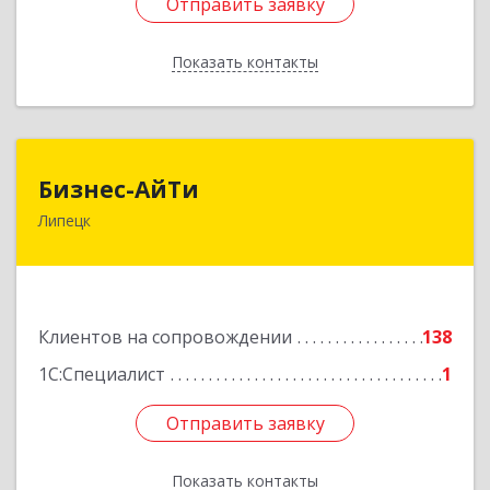
Отправить заявку
Отправить заявку
Показать контакты
Назад
Бизнес-АйТи
Бизнес-АйТи
Липецк
398008, Липецкая обл, Липецк г, 50 лет НЛМК
ул, дом № 11, пом.18
Подробнее
Клиентов на сопровождении
138
1С:Специалист
1
Отправить заявку
Отправить заявку
Показать контакты
Назад