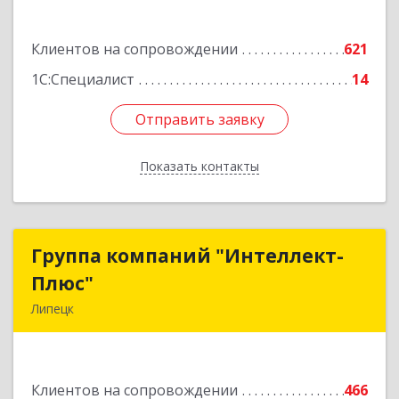
Подробнее
Клиентов на сопровождении
621
1С:Специалист
14
Отправить заявку
Отправить заявку
Показать контакты
Назад
Группа компаний "Интеллект-
Группа компаний "Интеллект-
Плюс"
Плюс"
Липецк
398024, Липецкая обл, Липецк г, Победы пл,
дом № 8, 306
Клиентов на сопровождении
466
Подробнее