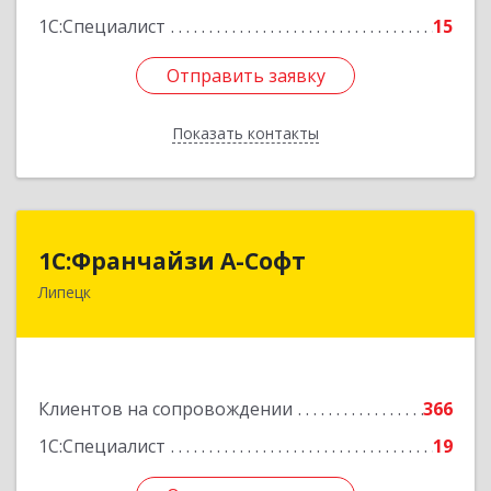
1С:Специалист
15
Отправить заявку
Отправить заявку
Показать контакты
Назад
1С:Франчайзи А-Софт
1С:Франчайзи А-Софт
Липецк
398059, Липецкая обл, Липецк г, Фрунзе ул,
дом № 27
Подробнее
Клиентов на сопровождении
366
1С:Специалист
19