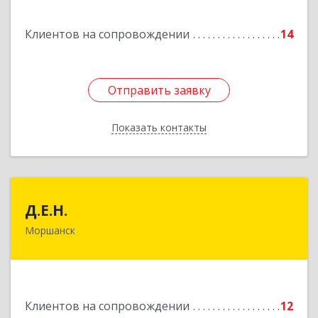
Подробнее
Клиентов на сопровождении
14
Отправить заявку
Отправить заявку
Показать контакты
Назад
Д.Е.Н.
Д.Е.Н.
Моршанск
393950, Тамбовская обл, Моршанск г,
Дзержинского ул, дом № 4б, кв.157
Подробнее
Клиентов на сопровождении
12