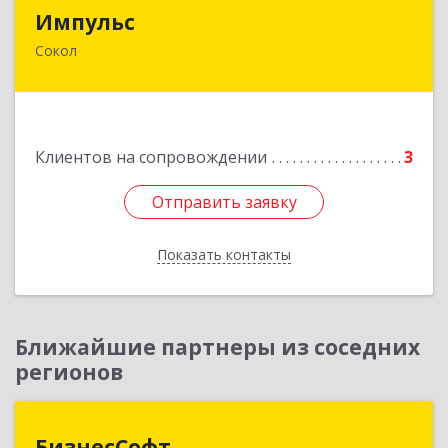
Импульс
Импульс
Сокол
162130, Вологодская обл, Сокольский р-н,
Сокол г, Орешкова ул, дом № 8, кв.3
Подробнее
Клиентов на сопровождении
3
Отправить заявку
Отправить заявку
Показать контакты
Назад
Ближайшие партнеры из соседних
регионов
БизнесСофт
БизнесСофт