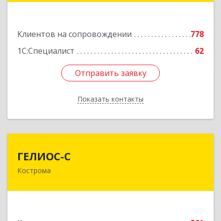
Подробнее
Клиентов на сопровождении
778
1С:Специалист
62
Отправить заявку
Отправить заявку
Показать контакты
Назад
ГЕЛИОС-С
ГЕЛИОС-С
Кострома
156026, Костромская обл, г.о. город Кострома,
Кострома г, Советская ул, дом № 136а
Подробнее