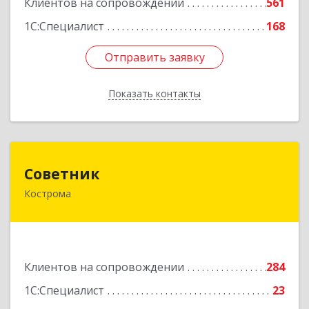
Клиентов на сопровождении
561
1С:Специалист
168
Отправить заявку
Отправить заявку
Показать контакты
Назад
Советник
Советник
Кострома
156000, Костромская обл, Кострома г, Ерохова
ул, дом № 3а, пом.2-12
Подробнее
Клиентов на сопровождении
284
1С:Специалист
23