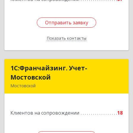
Отправить заявку
Отправить заявку
Показать контакты
Назад
1С:Франчайзинг. Учет-
1С:Франчайзинг. Учет-
Мостовской
Мостовской
Мостовской
352570, Краснодарский край, Мостовский р-н,
Мостовской пгт, Производственная ул, дом №
58, корпус 1
Клиентов на сопровождении
18
Подробнее