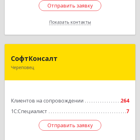
Отправить заявку
Отправить заявку
Показать контакты
Назад
СофтКонсалт
СофтКонсалт
Череповец
162614, Вологодская обл, Череповец г,
М.Горького ул, дом № 32, оф.611/2
Подробнее
Клиентов на сопровождении
264
1С:Специалист
7
Отправить заявку
Отправить заявку