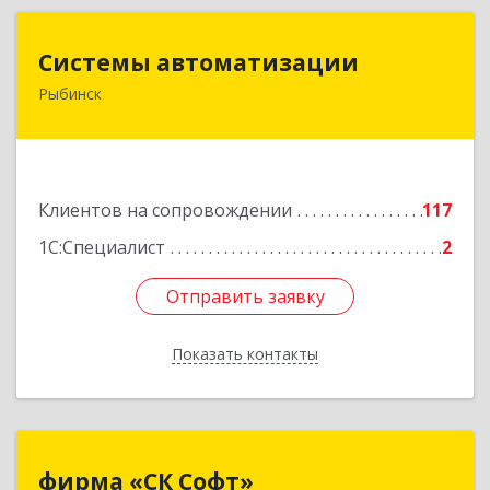
Системы автоматизации
Системы автоматизации
Рыбинск
152934, Ярославская обл, Рыбинский р-н,
Рыбинск г, Кирова ул, дом № 9
Подробнее
Клиентов на сопровождении
117
1С:Специалист
2
Отправить заявку
Отправить заявку
Показать контакты
Назад
фирма «СК Софт»
фирма «СК Софт»