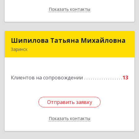
Показать контакты
Назад
Шипилова Татьяна Михайловна
Шипилова Татьяна Михайловна
Заринск
Подробнее
Клиентов на сопровождении
13
Отправить заявку
Отправить заявку
Показать контакты
Назад