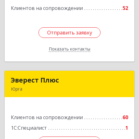
Клиентов на сопровождении
52
Подробнее
Отправить заявку
Отправить заявку
Показать контакты
Назад
Эверест Плюс
Эверест Плюс
Юрга
652055, Кемеровская обл, Юрга г, Московская
ул, дом № 9, оф.1
Клиентов на сопровождении
60
Подробнее
1С:Специалист
1