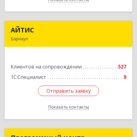
АЙТИС
АЙТИС
Барнаул
656067, Алтайский край, Барнаул г, Взлетная ул,
дом № 65
Клиентов на сопровождении
527
Подробнее
1С:Специалист
9
Отправить заявку
Отправить заявку
Показать контакты
Назад