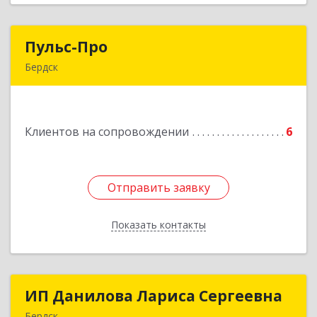
Пульс-Про
Пульс-Про
Бердск
633010, Новосибирская обл, Бердск, Ленина,
дом № 89/8, оф.509
Клиентов на сопровождении
6
Подробнее
Отправить заявку
Отправить заявку
Показать контакты
Назад
ИП Данилова Лариса Сергеевна
ИП Данилова Лариса Сергеевна
Бердск