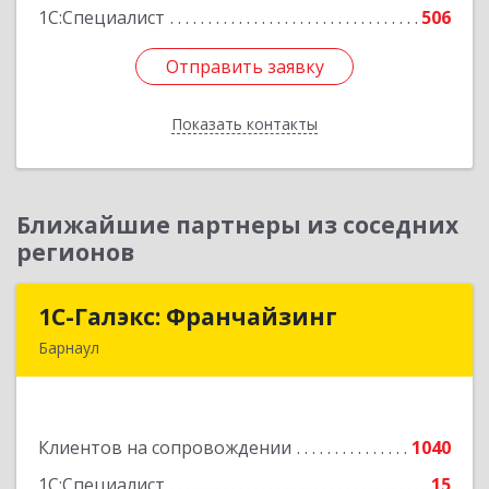
1С:Специалист
506
Отправить заявку
Отправить заявку
Показать контакты
Назад
Ближайшие партнеры из соседних
регионов
1С-Галэкс: Франчайзинг
1С-Галэкс: Франчайзинг
Барнаул
656015, Алтайский край, Барнаул г, Деповская
ул, дом № 7, каб.А-105
Клиентов на сопровождении
1040
Подробнее
1С:Специалист
15