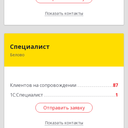
Показать контакты
Назад
Специалист
Специалист
Белово
Кемеровская обл, Белово г, Ленина ул, дом №
31-2
Подробнее
Клиентов на сопровождении
87
1С:Специалист
1
Отправить заявку
Отправить заявку
Показать контакты
Назад