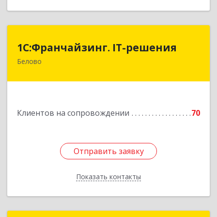
1С:Франчайзинг. IT-решения
1С:Франчайзинг. IT-решения
Белово
652600, Кемеровская обл, Белово г,
Железнодорожный пер, дом № 27
Подробнее
Клиентов на сопровождении
70
Отправить заявку
Отправить заявку
Показать контакты
Назад