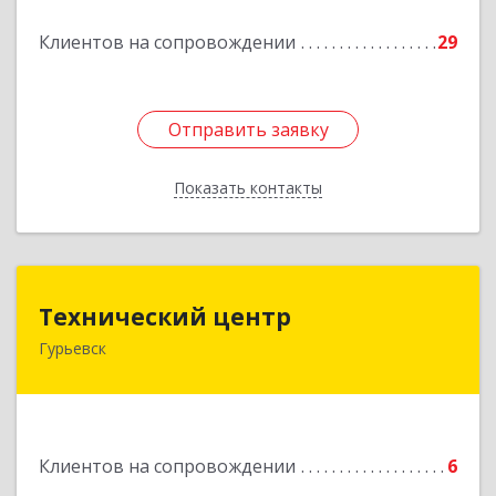
Подробнее
Клиентов на сопровождении
29
Отправить заявку
Отправить заявку
Показать контакты
Назад
Технический центр
Технический центр
Гурьевск
652780, Кемеровская область - Кузбасс,
Гурьевский р-н, Гурьевск г, Кирова ул, дом № 6
Подробнее
Клиентов на сопровождении
6