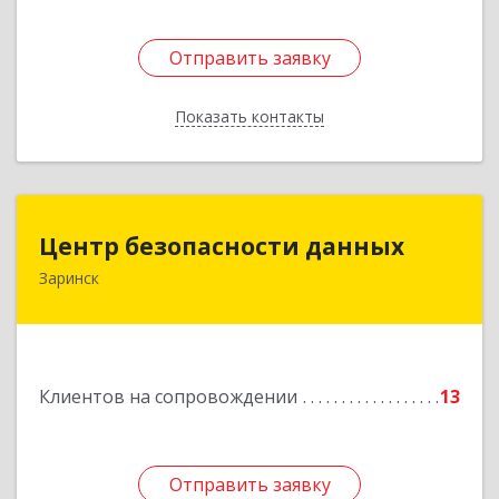
Отправить заявку
Отправить заявку
Показать контакты
Назад
Центр безопасности данных
Центр безопасности данных
Заринск
659100, Алтайский край, Заринск г, Таратынова
ул, дом № 11, кв.9
Подробнее
Клиентов на сопровождении
13
Отправить заявку
Отправить заявку