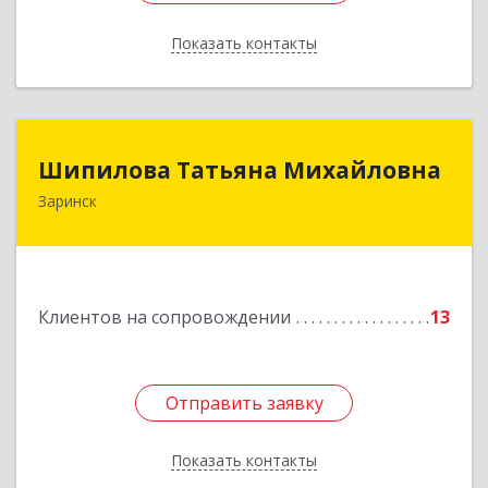
Показать контакты
Назад
Шипилова Татьяна Михайловна
Шипилова Татьяна Михайловна
Заринск
Подробнее
Клиентов на сопровождении
13
Отправить заявку
Отправить заявку
Показать контакты
Назад