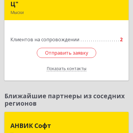
Ц"
Ц"
Мыски
652840, Кемеровская обл, Мыски г, Вахрушева
ул, д. 7, кв. 48
Клиентов на сопровождении
2
Подробнее
Отправить заявку
Отправить заявку
Показать контакты
Назад
Ближайшие партнеры из соседних
регионов
АНВИК Софт
АНВИК Софт