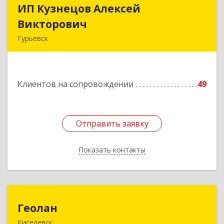
ИП Кузнецов Алексей
ИП Кузнецов Алексей
Викторович
Викторович
Гурьевск
652780, Кемеровская обл, Гурьевский р-н,
Гурьевск г, Суворова ул, дом № 32
Клиентов на сопровождении
49
Подробнее
Отправить заявку
Отправить заявку
Показать контакты
Назад
Геолан
Геолан
Киселевск