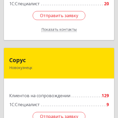
1С:Специалист
20
Отправить заявку
Отправить заявку
Показать контакты
Назад
Сорус
Сорус
Новокузнецк
654005, Кемеровская область - Кузбасс,
Новокузнецк г, Строителей пр-кт, дом № 38,
кв.11
Подробнее
Клиентов на сопровождении
129
1С:Специалист
9
Отправить заявку
Отправить заявку