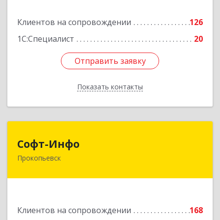
Подробнее
Клиентов на сопровождении
126
1С:Специалист
20
Отправить заявку
Отправить заявку
Показать контакты
Назад
Софт-Инфо
Софт-Инфо
Прокопьевск
653039, Кемеровская область - Кузбасс,
Прокопьевск г, Институтская ул, дом № 9а,
оф.15
Подробнее
Клиентов на сопровождении
168