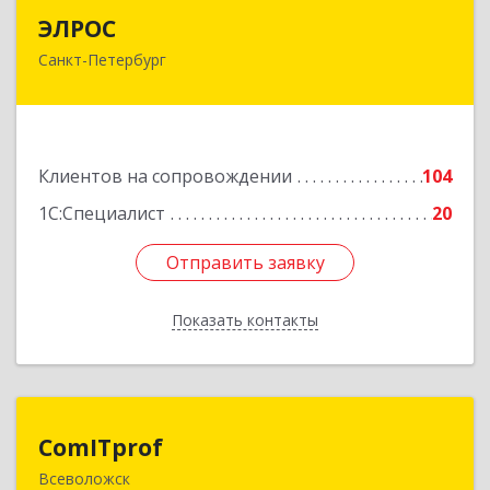
ЭЛРОС
ЭЛРОС
Санкт-Петербург
191024, Санкт-Петербург г, Тележная ул, дом №
22, кв.6
Подробнее
Клиентов на сопровождении
104
1С:Специалист
20
Отправить заявку
Отправить заявку
Показать контакты
Назад
ComITprof
ComITprof
Всеволожск
188643, Ленинградская обл, Всеволожский р-н,