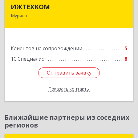
ИЖТЕХКОМ
ИЖТЕХКОМ
Мурино
188677, Ленинградская обл, Всеволожский р-н,
Мурино г, Воронцовский б-р, дом № 17, кв.339
Подробнее
Клиентов на сопровождении
5
1С:Специалист
8
Отправить заявку
Отправить заявку
Показать контакты
Назад
Ближайшие партнеры из соседних
регионов