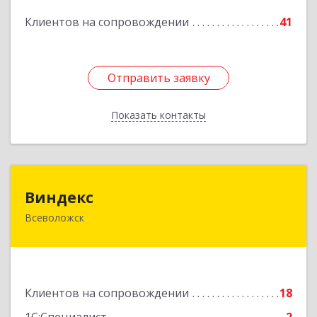
Подробнее
Клиентов на сопровождении
41
Отправить заявку
Отправить заявку
Показать контакты
Назад
Виндекс
Виндекс
Всеволожск
188643, Ленинградская обл, Всеволожский р-н,
Всеволожск г, Шинников ул, дом № 2, корпус 5,
оф.47
Подробнее
Клиентов на сопровождении
18