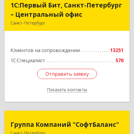
1С:Первый Бит, Санкт-Петербург
1С:Первый Бит, Санкт-Петербург
– Центральный офис
– Центральный офис
Санкт-Петербург
г.Санкт-Петербург, Невский проспект, 10
Подробнее
Клиентов на сопровождении
13251
1С:Специалист
570
Отправить заявку
Отправить заявку
Показать контакты
Назад
Группа Компаний "СофтБаланс"
Группа Компаний "СофтБаланс"
Санкт-Петербург