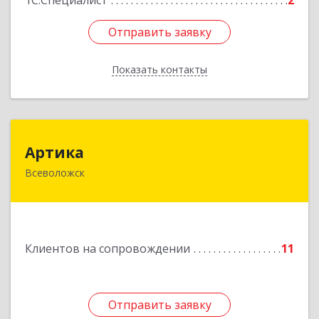
1С:Специалист
2
Отправить заявку
Отправить заявку
Показать контакты
Назад
Артика
Артика
Всеволожск
188645, Ленинградская обл, Всеволожск г,
Доктора Сотникова ул, дом № 2, кв.86
Подробнее
Клиентов на сопровождении
11
Отправить заявку
Отправить заявку