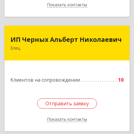
Показать контакты
Назад
ИП Черных Альберт Николаевич
ИП Черных Альберт Николаевич
Елец
399771, Липецкая обл, Елец г, Н.Гусевой ул, 56А
Подробнее
Клиентов на сопровождении
10
Отправить заявку
Отправить заявку
Показать контакты
Назад