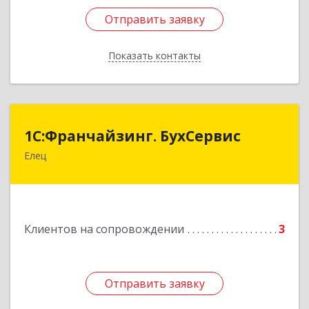
Отправить заявку
Отправить заявку
Показать контакты
Назад
1С:Франчайзинг. БухСервис
1С:Франчайзинг. БухСервис
Елец
399780, Липецкая обл, Елецкий р-н, Елец г,
Новоселов ул, дом № 12
Подробнее
Клиентов на сопровождении
3
Отправить заявку
Отправить заявку