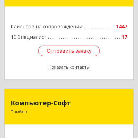
дом № 66Б, пом.8
Подробнее
Клиентов на сопровождении
1447
1С:Специалист
17
Отправить заявку
Отправить заявку
Показать контакты
Назад
Компьютер-Софт
Компьютер-Софт
Тамбов
392000, Тамбовская обл, Тамбов г, Советская
ул, дом № 191
Подробнее