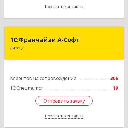
Показать контакты
Назад
1С:Франчайзи А-Софт
1С:Франчайзи А-Софт
Липецк
398059, Липецкая обл, Липецк г, Фрунзе ул,
дом № 27
Подробнее
Клиентов на сопровождении
366
1С:Специалист
19
Отправить заявку
Отправить заявку
Показать контакты
Назад