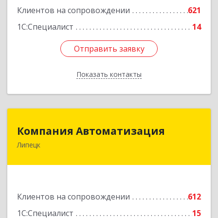
Клиентов на сопровождении
621
1С:Специалист
14
Отправить заявку
Отправить заявку
Показать контакты
Назад
Компания Автоматизация
Компания Автоматизация
Липецк
398001, Липецкая обл, Липецк г, Победы пл,
дом № 8
Подробнее
Клиентов на сопровождении
612
1С:Специалист
15