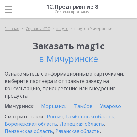
1С:Предприятие 8
Система программ
Главная
Сервисы ИТС
mag1c
mag1c в Мичуринске
Заказать mag1c
в Мичуринске
Ознакомьтесь с информационными карточками,
выберите партнёра и отправьте заявку на
консультацию, приобретение или внедрение
продукта.
Мичуринск
Моршанск
Тамбов
Уварово
Смотрите также:
Россия
,
Тамбовская область
,
Воронежская область
,
Липецкая область
,
Пензенская область
,
Рязанская область
,