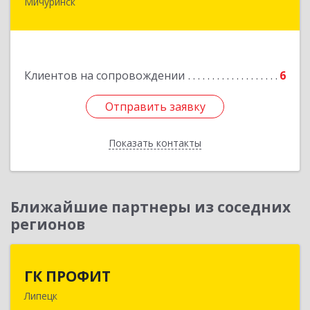
Мичуринск
393761, Тамбовская обл, Мичуринск г,
Набережная ул, дом № 275
Подробнее
Клиентов на сопровождении
6
Отправить заявку
Отправить заявку
Показать контакты
Назад
Ближайшие партнеры из соседних
регионов
ГК ПРОФИТ
ГК ПРОФИТ
Липецк
398001, Липецкая обл, Липецк г, Советская ул,