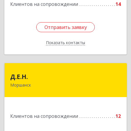
Клиентов на сопровождении
14
Отправить заявку
Отправить заявку
Показать контакты
Назад
Д.Е.Н.
Д.Е.Н.
Моршанск
393950, Тамбовская обл, Моршанск г,
Дзержинского ул, дом № 4б, кв.157
Подробнее
Клиентов на сопровождении
12