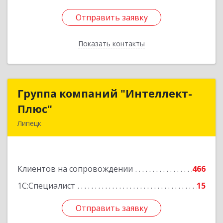
Отправить заявку
Отправить заявку
Показать контакты
Назад
Группа компаний "Интеллект-
Группа компаний "Интеллект-
Плюс"
Плюс"
Липецк
398024, Липецкая обл, Липецк г, Победы пл,
дом № 8, 306
Клиентов на сопровождении
466
Подробнее
1С:Специалист
15
Отправить заявку
Отправить заявку