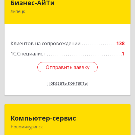
Бизнес-АйТи
Липецк
398008, Липецкая обл, Липецк г, 50 лет НЛМК
ул, дом № 11, пом.18
Подробнее
Клиентов на сопровождении
138
1С:Специалист
1
Отправить заявку
Отправить заявку
Показать контакты
Назад
Компьютер-сервис
Компьютер-сервис
Новомичуринск
391160, Рязанская обл, Пронский р-н,