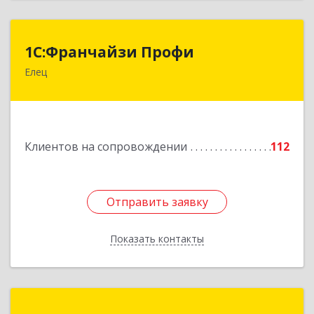
1С:Франчайзи Профи
1С:Франчайзи Профи
Елец
399784, Липецкая обл, Елец г, Гагарина ул,
Здание № 3а
Подробнее
Клиентов на сопровождении
112
Отправить заявку
Отправить заявку
Показать контакты
Назад
Бизнес-АйТи