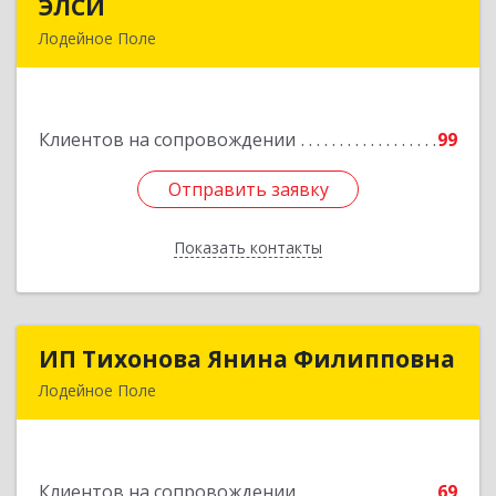
ЭЛСИ
ЭЛСИ
Лодейное Поле
187700, Ленинградская обл, Лодейное Поле г,
Коммунаров ул, дом № 7
Клиентов на сопровождении
99
Подробнее
Отправить заявку
Отправить заявку
Показать контакты
Назад
ИП Тихонова Янина Филипповна
ИП Тихонова Янина Филипповна
Лодейное Поле
187700, Ленинградская обл, Лодейнопольский
р-н, Лодейное Поле г, Урицкого пр-кт, дом №
11А
Клиентов на сопровождении
69