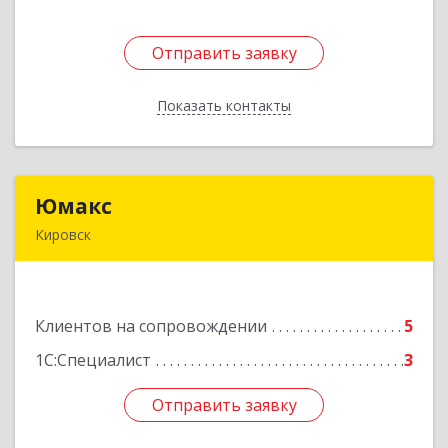
Отправить заявку
Отправить заявку
Показать контакты
Назад
Юмакс
Юмакс
Кировск
187340, Ленинградская обл, Кировский р-н,
Кировск г, Новая ул, дом № 5А
Клиентов на сопровождении
5
Подробнее
1С:Специалист
3
Отправить заявку
Отправить заявку