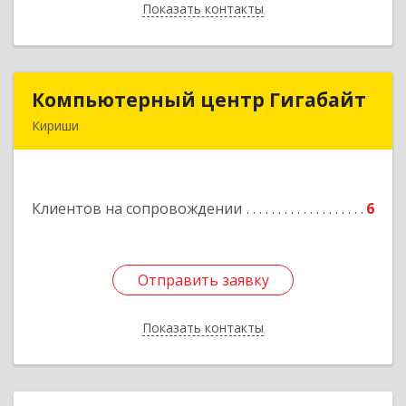
Показать контакты
Назад
Компьютерный центр Гигабайт
Компьютерный центр Гигабайт
Кириши
187110, Ленинградская обл, Кириши г,
Нефтехимиков ул, дом № 31
Клиентов на сопровождении
6
Подробнее
Отправить заявку
Отправить заявку
Показать контакты
Назад