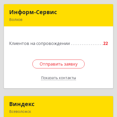
Информ-Сервис
Информ-Сервис
Волхов
187400, Ленинградская обл, Волхов г,
Волховский пр-кт, дом № 7
Клиентов на сопровождении
22
Подробнее
Отправить заявку
Отправить заявку
Показать контакты
Назад
Виндекс
Виндекс
Всеволожск
188643, Ленинградская обл, Всеволожский р-н,