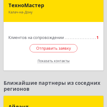
ТехноМастер
ТехноМастер
Калач-на-Дону
404503, Волгоградская обл, Калач-на-Дону г,
Пархоменко ул, дом № 4, кв. 56
Подробнее
Клиентов на сопровождении
1
Отправить заявку
Отправить заявку
Показать контакты
Назад
Ближайшие партнеры из соседних
регионов
Айлант
Айлант