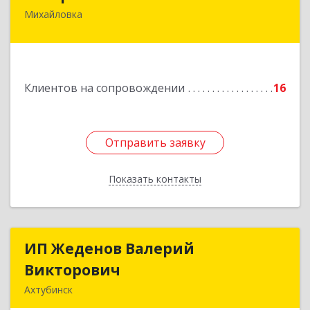
Михайловка
Подробнее
Клиентов на сопровождении
16
Отправить заявку
Отправить заявку
Показать контакты
Назад
ИП Жеденов Валерий
ИП Жеденов Валерий
Викторович
Викторович
Ахтубинск
416500, Астраханская обл, Ахтубинский р-н,