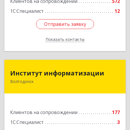
Клиентов на сопровождении
572
1С:Специалист
12
Отправить заявку
Отправить заявку
Показать контакты
Назад
Институт информатизации
Институт информатизации
Волгодонск
347383, Ростовская обл, Волгодонск г, Маршала
Кошевого ул, дом № 44, корпус II, оф.6
Подробнее
Клиентов на сопровождении
177
1С:Специалист
3