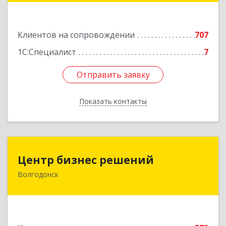
Подробнее
Клиентов на сопровождении
707
1С:Специалист
7
Отправить заявку
Отправить заявку
Показать контакты
Назад
Центр бизнес решений
Центр бизнес решений
Волгодонск
347375, Ростовская обл, Волгодонск г,
Курчатова пр-кт, дом № 45, кв.3
Подробнее