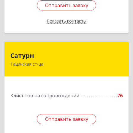
Отправить заявку
Отправить заявку
Показать контакты
Назад
Сатурн
Сатурн
Тацинская ст-ца
347060, Ростовская область, Тацинский район,
ст-ца Тацинская, ул.М.Горького, дом № 54
Подробнее
Клиентов на сопровождении
76
Отправить заявку
Отправить заявку