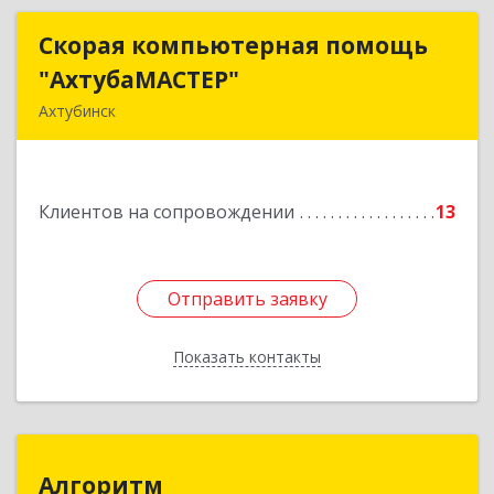
Скорая компьютерная помощь
Скорая компьютерная помощь
"АхтубаМАСТЕР"
"АхтубаМАСТЕР"
Ахтубинск
416506, Астраханская обл, Ахтубинский р-н,
Ахтубинск г, Буденного ул, дом № 7, кв.30
Клиентов на сопровождении
13
Подробнее
Отправить заявку
Отправить заявку
Показать контакты
Назад
Алгоритм
Алгоритм