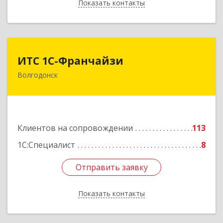
Показать контакты
Назад
ИТС 1С-Франчайзи
ИТС 1С-Франчайзи
Волгодонск
347380, Ростовская обл, Волгодонск г, Гагарина
ул, 22в помещение № III
Подробнее
Клиентов на сопровождении
113
1С:Специалист
8
Отправить заявку
Отправить заявку
Показать контакты
Назад