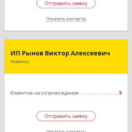
Отправить заявку
Отправить заявку
Показать контакты
Назад
ИП Рынов Виктор Алексеевич
ИП Рынов Виктор Алексеевич
Знаменск
Подробнее
Клиентов на сопровождении
5
Отправить заявку
Отправить заявку
Показать контакты
Назад