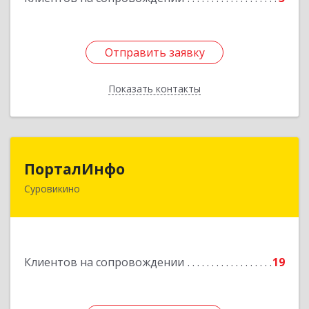
Отправить заявку
Отправить заявку
Показать контакты
Назад
ПорталИнфо
ПорталИнфо
Суровикино
404414, г.Суровкино Волгоградской обл. ул. 1-й
мкр д.21 кв 9
Подробнее
Клиентов на сопровождении
19