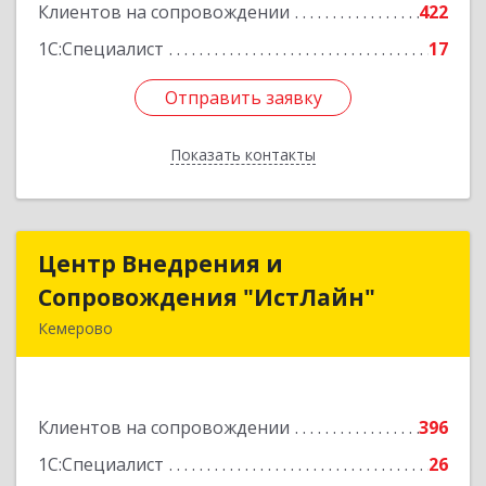
Клиентов на сопровождении
422
Подробнее
1С:Специалист
17
Отправить заявку
Отправить заявку
Показать контакты
Назад
Центр Внедрения и
Центр Внедрения и
Сопровождения "ИстЛайн"
Сопровождения "ИстЛайн"
Кемерово
650000, Кемеровская область - Кузбасс обл, г.о.
Кемеровский, Кемерово г, Мичурина ул, дом №
13А, этаж 3, пом.2, оф.301
Клиентов на сопровождении
396
Подробнее
1С:Специалист
26