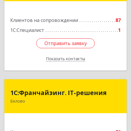
Подробнее
Клиентов на сопровождении
87
1С:Специалист
1
Отправить заявку
Отправить заявку
Показать контакты
Назад
1С:Франчайзинг. IT-решения
1С:Франчайзинг. IT-решения
Белово
652600, Кемеровская обл, Белово г,
Железнодорожный пер, дом № 27
Подробнее