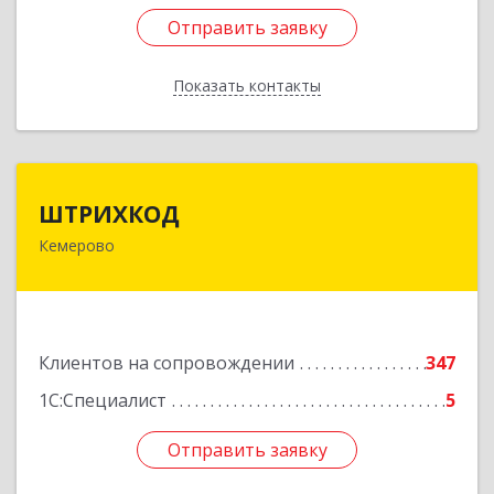
Отправить заявку
Отправить заявку
Показать контакты
Назад
ШТРИХКОД
ШТРИХКОД
Кемерово
650043, Кемеровская область - Кузбасс обл,
Кемерово г, Красноармейская ул, дом № 121
Подробнее
Клиентов на сопровождении
347
1С:Специалист
5
Отправить заявку
Отправить заявку