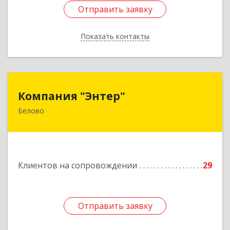
Отправить заявку
Отправить заявку
Показать контакты
Назад
Компания "Энтер"
Компания "Энтер"
Белово
652600, Кемеровская обл, Белово г, Почтовый
пер, дом № 2, пом.2
Подробнее
Клиентов на сопровождении
29
Отправить заявку
Отправить заявку