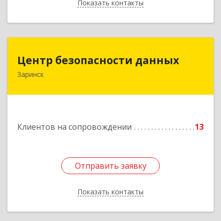
Показать контакты
Назад
Центр безопасности данных
Центр безопасности данных
Заринск
659100, Алтайский край, Заринск г, Таратынова
ул, дом № 11, кв.9
Подробнее
Клиентов на сопровождении
13
Отправить заявку
Отправить заявку
Показать контакты
Назад