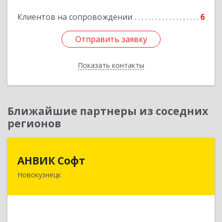
Подробнее
Клиентов на сопровождении
6
Отправить заявку
Отправить заявку
Показать контакты
Назад
Ближайшие партнеры из соседних
регионов
АНВИК Софт
АНВИК Софт
Новокузнецк
654079, Кемеровская область - Кузбасс,
Новокузнецкий г.о, Новокузнецк г,
Куйбышевский р-н, Невского ул, дом № 1, этаж
2