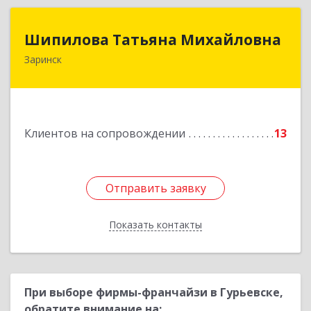
Шипилова Татьяна Михайловна
Шипилова Татьяна Михайловна
Заринск
Подробнее
Клиентов на сопровождении
13
Отправить заявку
Отправить заявку
Показать контакты
Назад
При выборе фирмы-франчайзи в Гурьевске,
обратите внимание на: