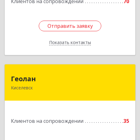
Клиентов на сопровождении
70
Отправить заявку
Отправить заявку
Показать контакты
Назад
Геолан
Геолан
Киселевск
652700, Кемеровская обл, Киселевск г,
Транспортная ул, дом № 54
Подробнее
Клиентов на сопровождении
35