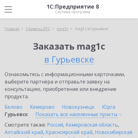
1С:Предприятие 8
Система программ
Главная
Сервисы ИТС
mag1c
mag1c в Гурьевске
Заказать mag1c
в Гурьевске
Ознакомьтесь с информационными карточками,
выберите партнёра и отправьте заявку на
консультацию, приобретение или внедрение
продукта.
Белово
Кемерово
Новокузнецк
Юрга
Гурьевск
Показать все населенные
пункты
Смотрите также:
Россия
,
Кемеровская область
,
Алтайский край
,
Красноярский край
,
Новосибирская