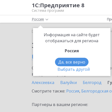
1С:Предприятие 8
Система программ
Россия
Пр
Главная
Сервисы ИТС
mag1c
mag1c в Губкин
Информация на сайте будет
отображаться для региона
Заказать mag1c
Россия
в Губкине
Да, все верно
Ознакомьтесь с информационными карт
Выбрать другой
внедрение продукта.
Алексеевка
Валуйки
Белгород
Г
Смотрите также:
Россия
,
Белгородская о
Партнеры в вашем регионе: