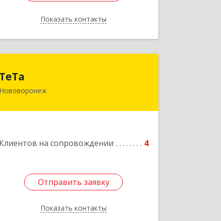
Показать контакты
Назад
ТеТа
ТеТа
Нововоронеж
396 073, Нововоронеж г, а/я, дом № 30
Подробнее
Клиентов на сопровождении
4
Отправить заявку
Отправить заявку
Показать контакты
Назад