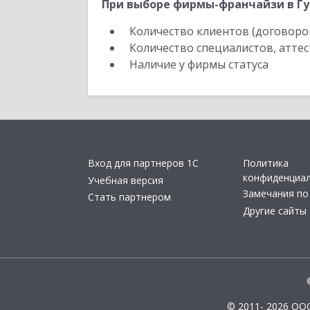
При выборе фирмы-франчайзи в Гу
Количество клиентов (договоро
Количество специалистов, атте
Наличие у фирмы статуса
Вход для партнеров 1С
Политика
конфиденциа
Учебная версия
Замечания по
Стать партнером
Другие сайты
© 2011- 2026 ОО