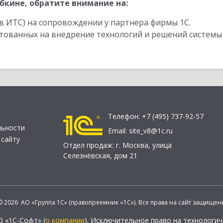
бкине, обратите внимание на:
в ИТС) на сопровождении у партнера фирмы 1С.
стованных на внедрение технологий и решений системы
Телефон:
+7 (495) 737-92-57
льности
Email:
site_v8@1c.ru
 сайту
Отдел продаж:
г. Москва
,
улица
Селезнёвская, дом 21
© 2026 АО «Группа 1С» (правопреемник «1С»). Все права на сайт защищен
О «1С-Софт» (
о компании
). Исключительное право на технологи