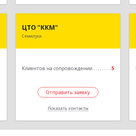
р
ЦТО "ККМ"
ЦТО "ККМ"
ч
Семилуки
Подробнее
,
а
6
1
Клиентов на сопровождении
5
е
Отправить заявку
Отправить заявку
Показать контакты
Назад