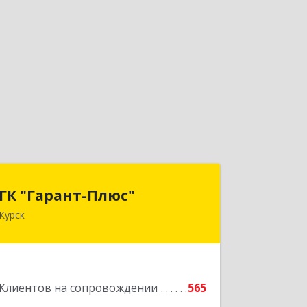
ГК "Гарант-Плюс"
ГК "Гарант-Плюс"
Курск
305035, Курская обл, Курск г,
Овечкина ул, дом № 14, пом.1
Подробнее
Клиентов на сопровождении
565