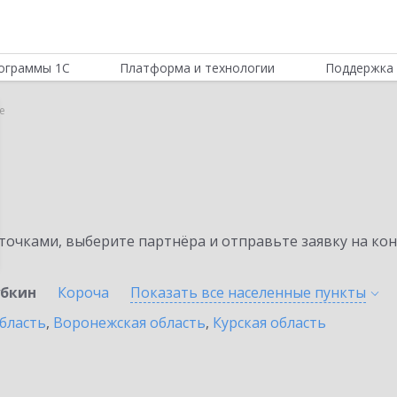
ограммы 1С
Платформа и технологии
Поддержка 
е
очками, выберите партнёра и отправьте заявку на ко
убкин
Короча
Показать все населенные
пункты
бласть
,
Воронежская область
,
Курская область