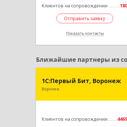
Подробне
Клиентов на сопровождении
18
Отправить заявку
Отправить заявку
Показать контакты
Назад
Ближайшие партнеры из со
1С:Первый Бит, Вороне
1С:Первый Бит, Воронеж
Воронеж
394006, Воронежская обл, Воронеж г
20-летия Октября ул, дом № 119
оф.71
Подробне
Клиентов на сопровождении
446