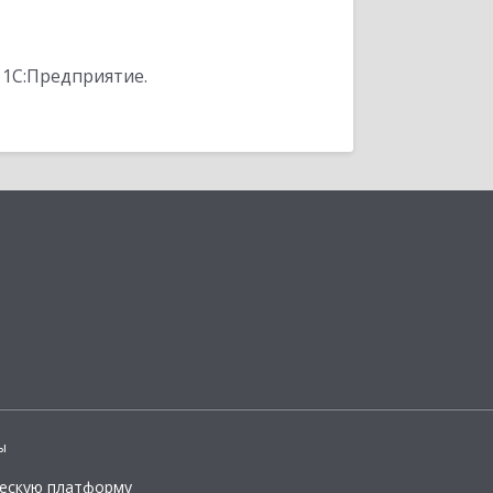
 1С:Предприятие.
ы
ческую платформу