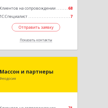
Клиентов на сопровождении
68
1С:Специалист
7
Отправить заявку
Отправить заявку
Показать контакты
Назад
Массон и партнеры
Массон и партнеры
298112, Крым Респ, Феодосия г,
Феодосия
Крымская ул, дом № 31
Подробнее