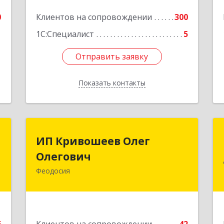
0
Клиентов на сопровождении
300
1С:Специалист
5
Отправить заявку
Отправить заявку
Показать контакты
Назад
П
ИП Кривошеев Олег
ИП Кривошеев Олег
а
Олегович
Олегович
)
Феодосия
Подробнее
4
е