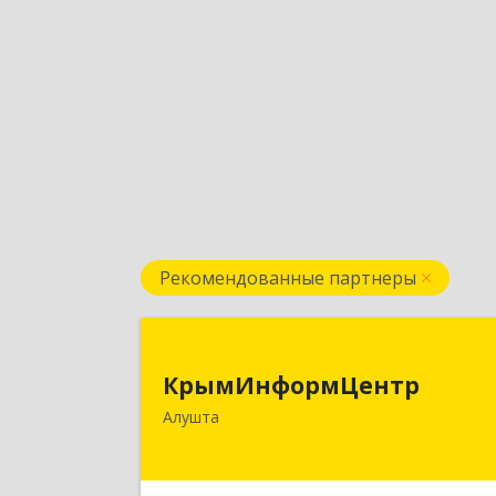
Рекомендованные партнеры
КрымИнформЦент
КрымИнформЦентр
298500, Крым Респ, Алушта г
Алушта
Горького ул, дом № 34А, оф.
Подробне