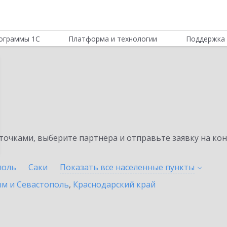
ограммы 1С
Платформа и технологии
Поддержка 
е
очками, выберите партнёра и отправьте заявку на ко
поль
Саки
Показать все населенные
пункты
ым и Севастополь
,
Краснодарский край