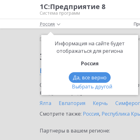
1С:Предприятие 8
Система программ
Россия
Пр
Главная
Сервисы ИТС
mag1c
mag1c в Алушт
Информация на сайте будет
отображаться для региона
Заказать mag1c
Россия
в Алуште
Да, все верно
Ознакомьтесь с информационными карт
Выбрать другой
внедрение продукта.
Ялта
Евпатория
Керчь
Симферо
Смотрите также:
Россия
,
Республика Кр
Партнеры в вашем регионе: