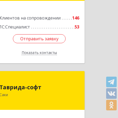
Подробнее
Клиентов на сопровождении
146
1С:Специалист
53
Отправить заявку
Отправить заявку
Показать контакты
Назад
Таврида-софт
Таврида-софт
296574, Крым Респ, м.р-н Сакский с.п.
Саки
Новофедоровское, Новофедоровка
пгт, 30 Авиаполка ул, дом № 10
Подробнее