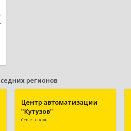
3
7
седних регионов
м
Центр автоматизации
Центр автоматизации
"Кутузов"
"Кутузов"
,
2
Севастополь
299011, Севастополь г, Генерала
Петрова ул, дом № 20, корпус 1, оф.1