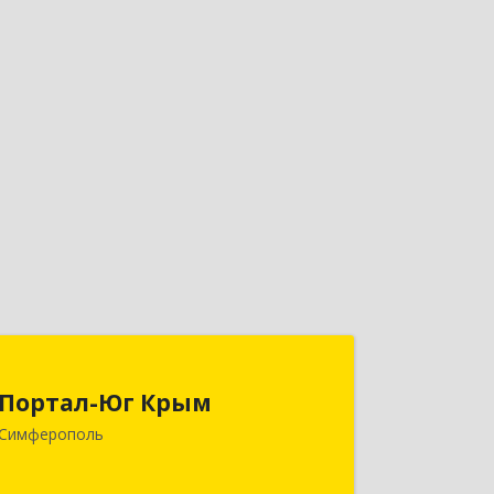
Портал-Юг Крым
Портал-Юг Крым
295015, Крым Респ, Симферополь г,
Симферополь
Козлова ул, дом № 27