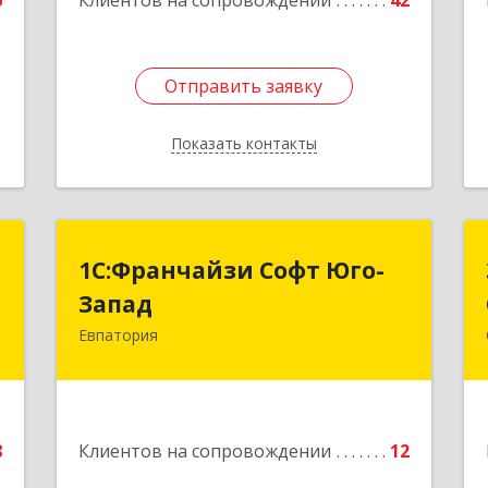
6
Клиентов на сопровождении
42
Отправить заявку
Отправить заявку
Показать контакты
Назад
"
1С:Франчайзи Софт Юго-
1С:Франчайзи Софт Юго-
Запад
Запад
а
0
Евпатория
297407, Крым Респ, Евпатория г,
Победы пр-кт, дом № 13, кв.45
е
Подробнее
8
Клиентов на сопровождении
12