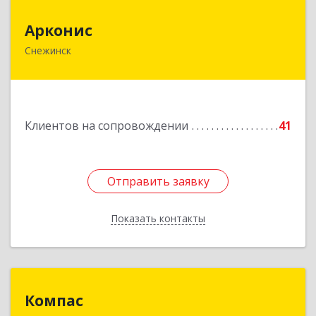
Арконис
Арконис
Снежинск
456773, Челябинская обл, Снежинск г,
Захаренкова ул, дом № 1
Подробнее
Клиентов на сопровождении
41
Отправить заявку
Отправить заявку
Показать контакты
Назад
Компас
Компас