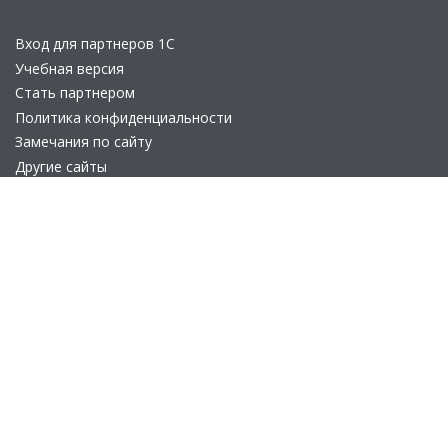
Вход для партнеров 1С
Учебная версия
Стать партнером
Политика конфиденциальности
Замечания по сайту
Другие сайты
Телефон:
+7 (495) 737-92-57
Email:
site_v8@1c.ru
Отдел продаж:
г. Москва
,
улица Селезнёвская, дом 21
© 2026 АО «Группа 1С» (правопреемник «1С»). Все права на сайт
защищены
© 2011- 2026 ООО «1С-Софт» (
о компании
).