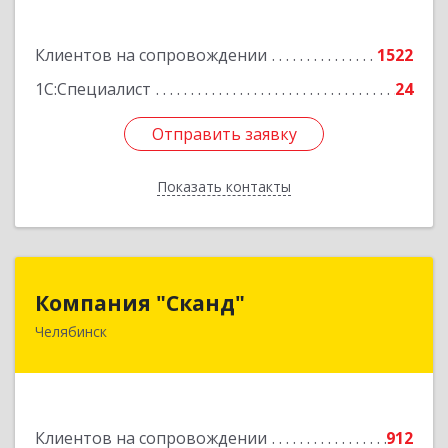
Подробнее
Клиентов на сопровождении
1522
1С:Специалист
24
Отправить заявку
Отправить заявку
Показать контакты
Назад
Компания "Сканд"
Компания "Сканд"
Челябинск
454091, Челябинская обл, Челябинск г,
Революции пл, дом № 7, оф.1.16
Подробнее
Клиентов на сопровождении
912