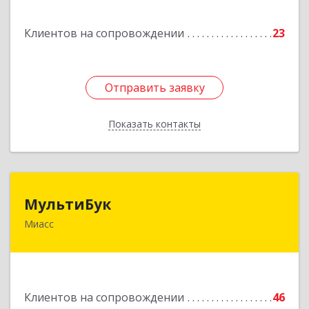
Подробнее
Клиентов на сопровождении
23
Отправить заявку
Отправить заявку
Показать контакты
Назад
МультиБук
МультиБук
Миасс
456318, Челябинская обл, Миасс г, Жуковского
ул, дом № 8, кв.61
Подробнее
Клиентов на сопровождении
46