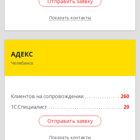
Отправить заявку
Отправить заявку
Показать контакты
Назад
АДЕКС
АДЕКС
Челябинск
454080, Челябинская обл, Челябинск г, Смирных
ул, дом № 15А, пом.51
Подробнее
Клиентов на сопровождении
260
1С:Специалист
20
Отправить заявку
Отправить заявку
Показать контакты
Назад