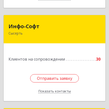
Инфо-Софт
Инфо-Софт
Сысерть
624021, Свердловская обл, Сысерть г, Коммуны
ул, дом № 39, кв.13
Подробнее
Клиентов на сопровождении
30
Отправить заявку
Отправить заявку
Показать контакты
Назад