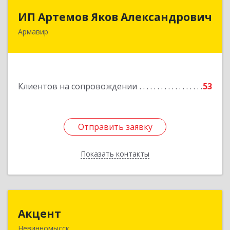
ИП Артемов Яков Александрович
ИП Артемов Яков Александрович
Армавир
Подробнее
Клиентов на сопровождении
53
Отправить заявку
Отправить заявку
Показать контакты
Назад
Акцент
Акцент
Невинномысск