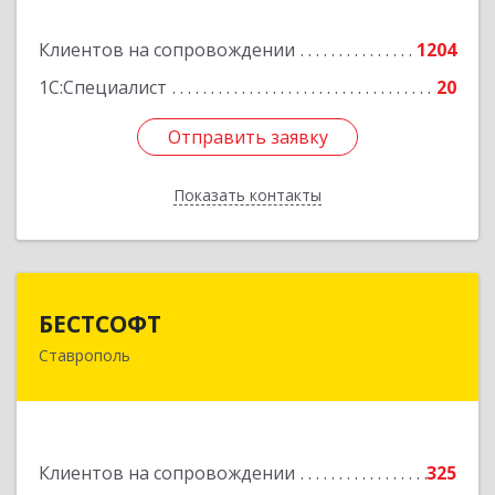
Подробнее
Клиентов на сопровождении
1204
1С:Специалист
20
Отправить заявку
Отправить заявку
Показать контакты
Назад
БЕСТСОФТ
БЕСТСОФТ
Ставрополь
355011, Ставропольский край, Ставрополь г,
45 Параллель ул, дом № 38, оф.151
Подробнее
Клиентов на сопровождении
325