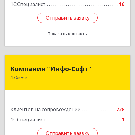
1С:Специалист
16
Отправить заявку
Отправить заявку
Показать контакты
Назад
Компания "Инфо-Софт"
Компания "Инфо-Софт"
Лабинск
352500, Краснодарский край, Лабинский р-н,
Лабинск г, Константинова ул, дом № 72
Подробнее
Клиентов на сопровождении
228
1С:Специалист
1
Отправить заявку
Отправить заявку