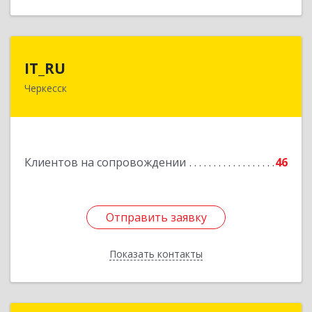
IT_RU
IT_RU
Черкесск
Подробнее
Клиентов на сопровождении
46
Отправить заявку
Отправить заявку
Показать контакты
Назад