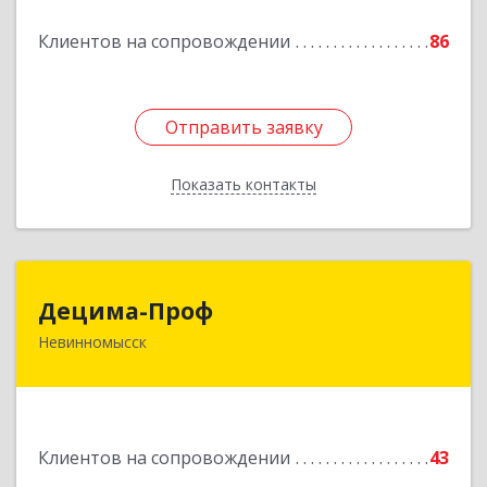
Подробнее
Клиентов на сопровождении
86
Отправить заявку
Отправить заявку
Показать контакты
Назад
Децима-Проф
Децима-Проф
Невинномысск
357100, Ставропольский край, Невинномысск г,
Гагарина ул, дом № 63
Подробнее
Клиентов на сопровождении
43