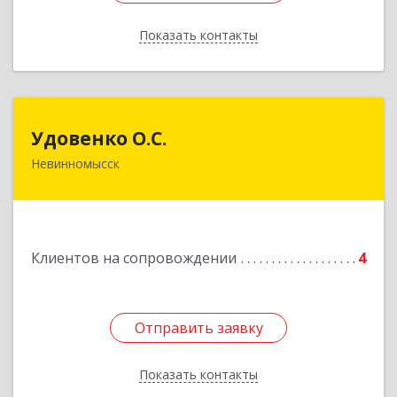
Показать контакты
Назад
Удовенко О.С.
Удовенко О.С.
Невинномысск
357 100, г.Невинномысск, ул.Революцеонная,
дом № 30, кв.54
Подробнее
Клиентов на сопровождении
4
Отправить заявку
Отправить заявку
Показать контакты
Назад