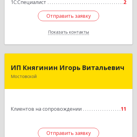
1С:Специалист
2
Отправить заявку
Отправить заявку
Показать контакты
Назад
ИП Княгинин Игорь Витальевич
ИП Княгинин Игорь Витальевич
Мостовской
352570, Краснодарский край, Мостовский р-н,
Мостовской пгт, Гоголя ул, дом № 113, кв.3
Подробнее
Клиентов на сопровождении
11
Отправить заявку
Отправить заявку