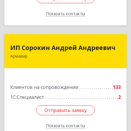
Показать контакты
Назад
ИП Сорокин Андрей Андреевич
ИП Сорокин Андрей Андреевич
Армавир
352900, Краснодарский край, Армавир г,
Ф.Энгельса ул, дом № 25, кв.309
Подробнее
Клиентов на сопровождении
133
1С:Специалист
2
Отправить заявку
Отправить заявку
Показать контакты
Назад