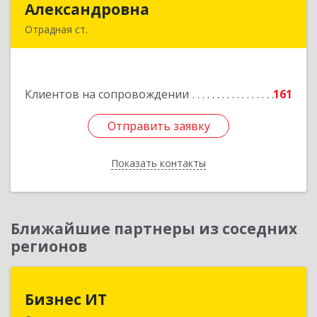
Александровна
Александровна
Отрадная ст.
352290, Краснодарский край, Отрадненский р-
н, Отрадная ст-ца, Курортная ул, дом № 39Б
Клиентов на сопровождении
161
Подробнее
Отправить заявку
Отправить заявку
Показать контакты
Назад
Ближайшие партнеры из соседних
регионов
Бизнес ИТ
Бизнес ИТ