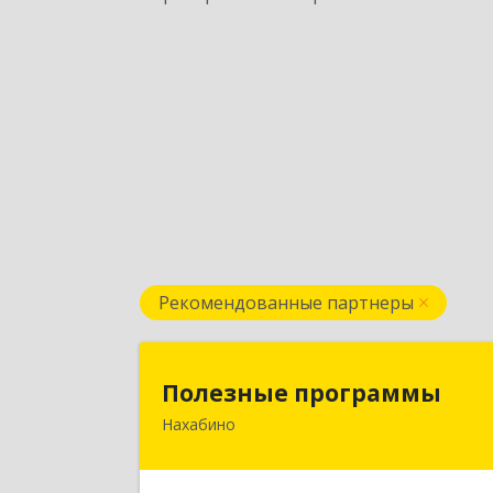
Рекомендованные партнеры
Полезные программ
Полезные программы
Нахабино
143432, Московская обл
Красногорский р-н, Нахабино рп
Панфилова ул, дом № 9А, кв.