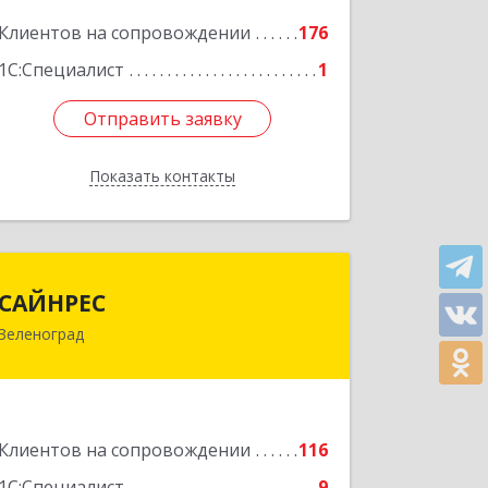
корпус В, кв.68
Клиентов на сопровождении
176
Подробнее
1С:Специалист
1
Отправить заявку
Отправить заявку
Показать контакты
Назад
САЙНРЕС
САЙНРЕС
Зеленоград
124365, Москва г, Зеленоград г,
корпус 2307А, кв.37
Подробнее
Клиентов на сопровождении
116
1С:Специалист
9