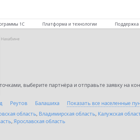
ограммы 1С
Платформа и технологии
Поддержка 
в Нахабине
очками, выберите партнёра и отправьте заявку на ко
д
Реутов
Балашиха
Показать все населенные
пу
овская область
,
Владимирская область
,
Калужская облас
ласть
,
Ярославская область