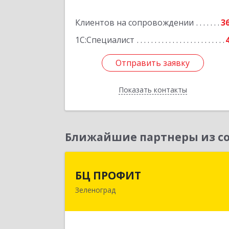
Подробне
Клиентов на сопровождении
3
1С:Специалист
Отправить заявку
Отправить заявку
Показать контакты
Назад
Ближайшие партнеры из со
БЦ ПРОФИ
БЦ ПРОФИТ
Зеленоград
124482, Москва г, Зеленоград г
корпус 340, этаж 1, пом.Х, ком.1-