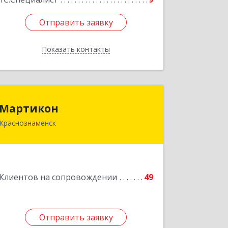
Отправить заявку
Отправить заявку
Показать контакты
Назад
Мартикон
Мартикон
Краснознаменск
143090, Московская обл,
Краснознаменск г, Краснознаменная
ул, дом № 27, пом.36
Подробнее
Клиентов на сопровождении
49
Отправить заявку
Отправить заявку