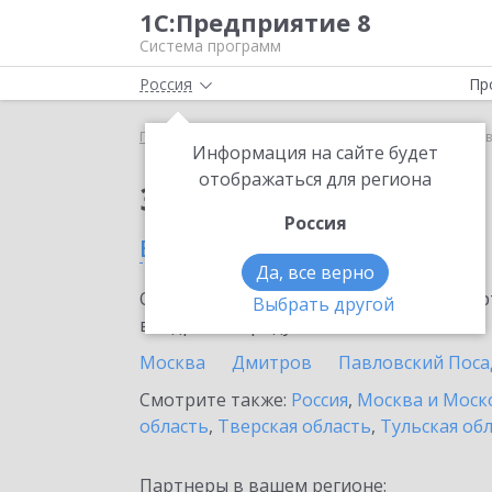
1С:Предприятие 8
Система программ
Россия
Пр
Главная
Тарифы ИТС
ИТС Техно
ИТС Техно 
Информация на сайте будет
отображаться для региона
Заказать ИТС Техно
Россия
в Нахабине
Да, все верно
Ознакомьтесь с информационными карт
Выбрать другой
внедрение продукта.
Москва
Дмитров
Павловский Поса
Смотрите также:
Россия
,
Москва и Моск
область
,
Тверская область
,
Тульская об
Партнеры в вашем регионе: