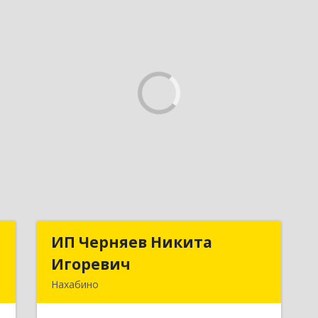
ы
ИП Черняев Никита
ИП Черняев Никита
Игоревич
Игоревич
,
Нахабино
,
143430, Московская обл,
6
Красногорский р-н, Нахабино рп,