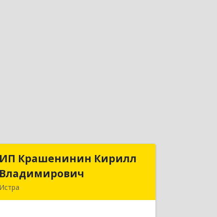
ИП Крашенинин Кирилл
ИП Крашенинин Кирилл
Владимирович
Владимирович
Истра
143500, Московская обл, Истра г, 9
Гвардейской Дивизии ул, дом № 62,