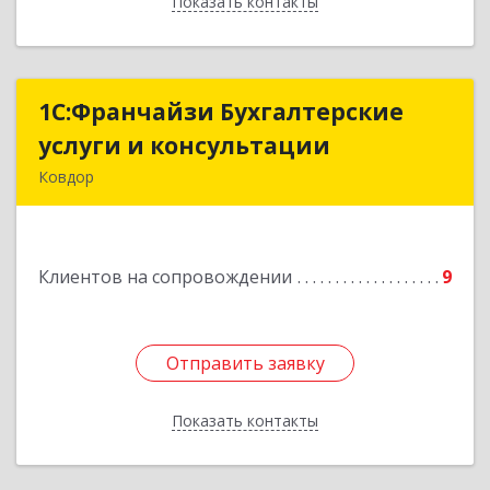
Показать контакты
Назад
1С:Франчайзи Бухгалтерские
1С:Франчайзи Бухгалтерские
услуги и консультации
услуги и консультации
Ковдор
Подробнее
Клиентов на сопровождении
9
Отправить заявку
Отправить заявку
Показать контакты
Назад