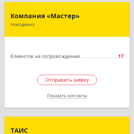
Компания «Мастер»
Компания «Мастер»
Новодвинск
164902, Архангельская обл, Новодвинск г,
Космонавтов ул, дом № 6, пом.1
Подробнее
Клиентов на сопровождении
17
Отправить заявку
Отправить заявку
Показать контакты
Назад
ТАИС
ТАИС