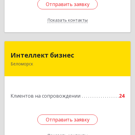
Отправить заявку
Отправить заявку
Показать контакты
Назад
Интеллект бизнес
Интеллект бизнес
Беломорск
г. Беломорск, Портовое шоссе, д.1
Подробнее
Клиентов на сопровождении
24
Отправить заявку
Отправить заявку