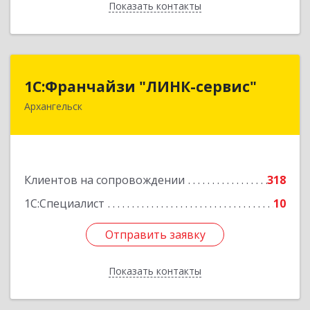
Показать контакты
Назад
1С:Франчайзи "ЛИНК-сервис"
1С:Франчайзи "ЛИНК-сервис"
Архангельск
163000, Архангельская обл, Архангельск г,
Ленина пл., дом № 4, оф.1810 (18 этаж)
Подробнее
Клиентов на сопровождении
318
1С:Специалист
10
Отправить заявку
Отправить заявку
Показать контакты
Назад