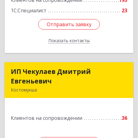
Клиентов на сопровождении
193
1С:Специалист
23
Отправить заявку
Отправить заявку
Показать контакты
Назад
ИП Чекулаев Дмитрий
ИП Чекулаев Дмитрий
Евгеньевич
Евгеньевич
Костомукша
Подробнее
Клиентов на сопровождении
36