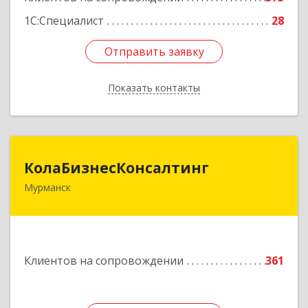
1С:Специалист
28
Отправить заявку
Отправить заявку
Показать контакты
Назад
КолаБизнесКонсалтинг
КолаБизнесКонсалтинг
Мурманск
183074, Мурманская обл, Мурманск г,
Полярный Круг ул, дом № 3
Подробнее
Клиентов на сопровождении
361