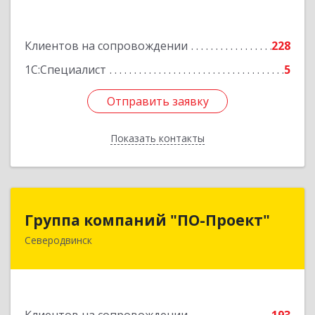
оф.13
Подробнее
Клиентов на сопровождении
228
1С:Специалист
5
Отправить заявку
Отправить заявку
Показать контакты
Назад
Группа компаний "ПО-Проект"
Группа компаний "ПО-Проект"
Северодвинск
164500, Архангельская обл, Северодвинск г,
Бойчука ул, дом № 3, оф.401
Подробнее