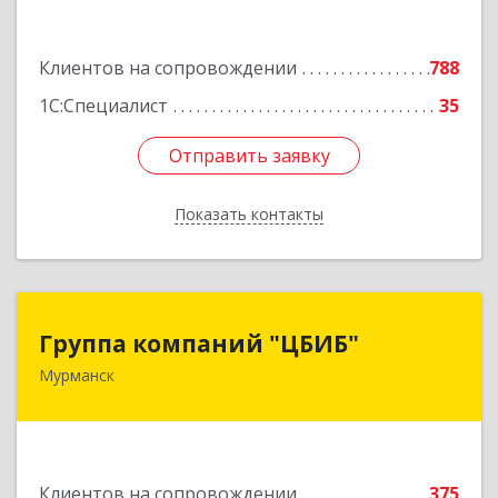
Подробнее
Клиентов на сопровождении
788
1С:Специалист
35
Отправить заявку
Отправить заявку
Показать контакты
Назад
Группа компаний "ЦБИБ"
Группа компаний "ЦБИБ"
Мурманск
183010, Мурманская обл, Мурманск г, Кирова
пр-кт, дом № 17
Подробнее
Клиентов на сопровождении
375