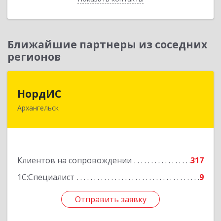
Ближайшие партнеры из соседних
регионов
НордИС
НордИС
Архангельск
163071, Архангельская обл, Архангельск г,
Гайдара ул, дом № 55, оф.18
Подробнее
Клиентов на сопровождении
317
1С:Специалист
9
Отправить заявку
Отправить заявку