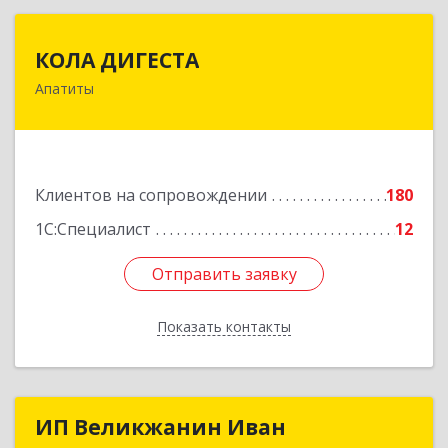
КОЛА ДИГЕСТА
КОЛА ДИГЕСТА
Апатиты
184209, Мурманская обл, Апатиты г,
Космонавтов ул, дом № 17
Подробнее
Клиентов на сопровождении
180
1С:Специалист
12
Отправить заявку
Отправить заявку
Показать контакты
Назад
ИП Великжанин Иван
ИП Великжанин Иван