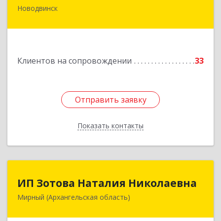
Новодвинск
164902, Архангельская обл, Новодвинск г,
Димитрова ул, дом № 4а
Подробнее
Клиентов на сопровождении
33
Отправить заявку
Отправить заявку
Показать контакты
Назад
ИП Зотова Наталия Николаевна
ИП Зотова Наталия Николаевна
Мирный (Архангельская область)
164170, г.Мирный, Архангельской обл.,
ул.Советская, д.8, кв.80