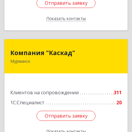
Отправить заявку
Отправить заявку
Показать контакты
Назад
Компания "Каскад"
Компания "Каскад"
Мурманск
183038, Мурманская обл, Мурманск г, Бабикова
проезд, дом № 12, кв.59
Подробнее
Клиентов на сопровождении
311
1С:Специалист
20
Отправить заявку
Отправить заявку
Показать контакты
Назад