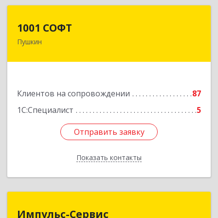
1001 СОФТ
1001 СОФТ
Пушкин
196608, Санкт-Петербург г, Пушкин г,
Автомобильная ул, дом № 6, литера А, оф.207
Подробнее
Клиентов на сопровождении
87
1С:Специалист
5
Отправить заявку
Отправить заявку
Показать контакты
Назад
Импульс-Сервис
Импульс-Сервис