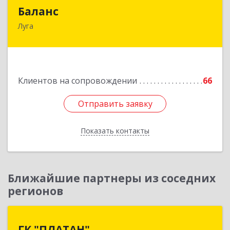
Баланс
Баланс
Луга
188230, Ленинградская обл, Луга г, Урицкого
пр-кт, дом № 77а
Подробнее
Клиентов на сопровождении
66
Отправить заявку
Отправить заявку
Показать контакты
Назад
Ближайшие партнеры из соседних
регионов
ГК "ПЛАТАН"
ГК "ПЛАТАН"