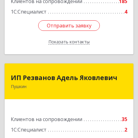
Клиентов на сопровождении
185
1С:Специалист
4
Отправить заявку
Отправить заявку
Показать контакты
Назад
ИП Резванов Адель Яковлевич
ИП Резванов Адель Яковлевич
Пушкин
196602, Санкт-Петербург г, Пушкин г, Красной
Звезды ул, дом № 17/9, литера А, кв.2
Подробнее
Клиентов на сопровождении
35
1С:Специалист
2