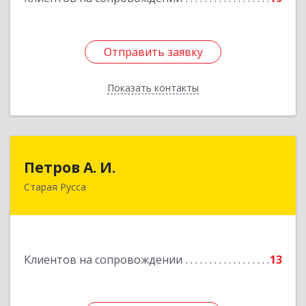
Отправить заявку
Отправить заявку
Показать контакты
Назад
Петров А. И.
Петров А. И.
Старая Русса
Старая Русса, пер.Волотовский, д.23
Подробнее
Клиентов на сопровождении
13