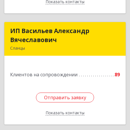
Показать контакты
Назад
ИП Васильев Александр
ИП Васильев Александр
Вячеславович
Вячеславович
Сланцы
Ленинградская обл, Сланцы г, Спортивная ул,
дом № 2
Клиентов на сопровождении
89
Подробнее
Отправить заявку
Отправить заявку
Показать контакты
Назад