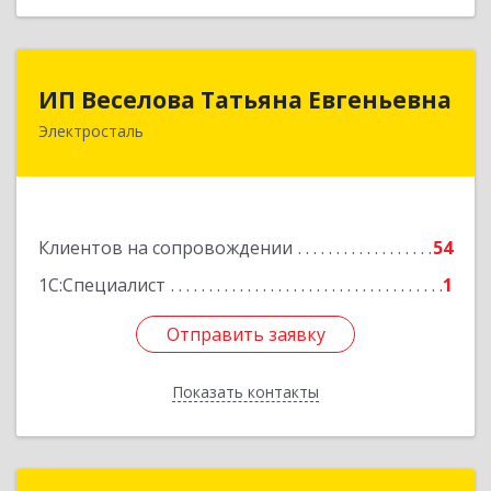
ИП Веселова Татьяна Евгеньевна
ИП Веселова Татьяна Евгеньевна
Электросталь
144000, Московская обл, Электросталь г,
Николаева ул, дом № 6, кв.6
Подробнее
Клиентов на сопровождении
54
1С:Специалист
1
Отправить заявку
Отправить заявку
Показать контакты
Назад