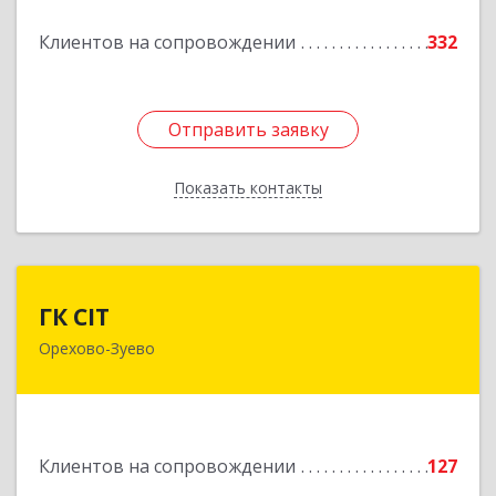
Подробнее
Клиентов на сопровождении
332
Отправить заявку
Отправить заявку
Показать контакты
Назад
ГК CIT
ГК CIT
Орехово-Зуево
142600, Московская обл, Орехово-Зуево г,
Стачки 1885 года ул, дом № 6, этаж 2,
помещения 29,31,32,36
Подробнее
Клиентов на сопровождении
127