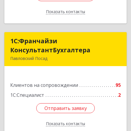
Показать контакты
Назад
1С:Франчайзи
1С:Франчайзи
КонсультантБухгалтера
КонсультантБухгалтера
Павловский Посад
142500, Московская обл, Павловский Посад г,
Каляева ул, дом № 3, оф.38
Клиентов на сопровождении
95
Подробнее
1С:Специалист
2
Отправить заявку
Отправить заявку
Показать контакты
Назад