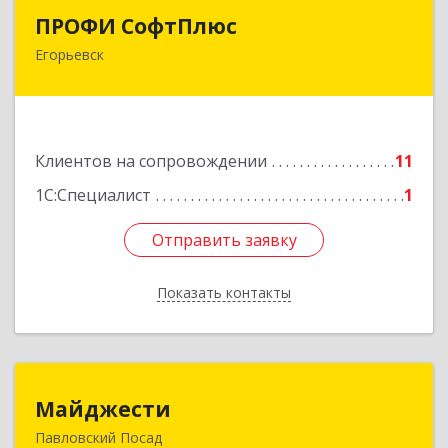
ПРОФИ СофтПлюс
ПРОФИ СофтПлюс
Егорьевск
140301, Московская обл, Егорьевск г,
Парижской Коммуны ул, дом № 1Б, кв.316
Подробнее
Клиентов на сопровождении
11
1С:Специалист
1
Отправить заявку
Отправить заявку
Показать контакты
Назад
Майджести
Майджести
Павловский Посад
142502, Московская обл, Павлово-Посадский р-