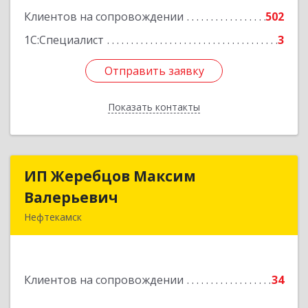
Клиентов на сопровождении
502
1С:Специалист
3
Отправить заявку
Отправить заявку
Показать контакты
Назад
ИП Жеребцов Максим
ИП Жеребцов Максим
Валерьевич
Валерьевич
Нефтекамск
452680, Башкортостан Респ, Нефтекамск г,
Зодчих ул, строение № 20 "В"
Клиентов на сопровождении
34
Подробнее