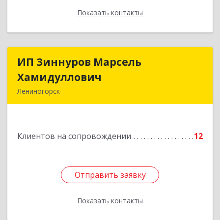
Показать контакты
Назад
ИП Зиннуров Марсель
ИП Зиннуров Марсель
Хамидуллович
Хамидуллович
Лениногорск
423250, Татарстан Респ, Лениногорский р-н,
Лениногорск г, Халиуллина ул, дом № 79
Клиентов на сопровождении
12
Подробнее
Отправить заявку
Отправить заявку
Показать контакты
Назад