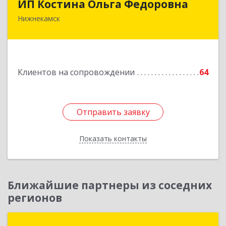
ИП Костина Ольга Федоровна
Нижнекамск
Подробнее
Клиентов на сопровождении
64
Отправить заявку
Отправить заявку
Показать контакты
Назад
Ближайшие партнеры из соседних
регионов