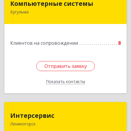
Компьютерные системы
Бугульма
420111, Республика Татарстан, Бугульма,
ул.Лево-Булачная, дом № 24, помещение 17
Подробнее
Клиентов на сопровождении
8
Отправить заявку
Отправить заявку
Показать контакты
Назад
Интерсервис
Интерсервис
Лениногорск
423250, Татарстан Респ, Лениногорск г,