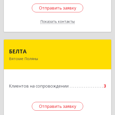
Отправить заявку
Отправить заявку
Показать контакты
Назад
БЕЛТА
БЕЛТА
Вятские Поляны
612960, Кировская обл, Вятские Поляны г,
Тойменка ул, дом № 8Г
Подробнее
Клиентов на сопровождении
3
Отправить заявку
Отправить заявку