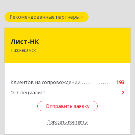
Рекомендованные партнеры
Лист-НК
Лист-НК
Нижнекамск
423585, Татарстан Респ, Нижнекамский р-н,
Нижнекамск г, Вокзальная ул, дом № 38 Г, оф.29
Подробнее
Клиентов на сопровождении
193
1С:Специалист
2
Отправить заявку
Отправить заявку
Показать контакты
Назад