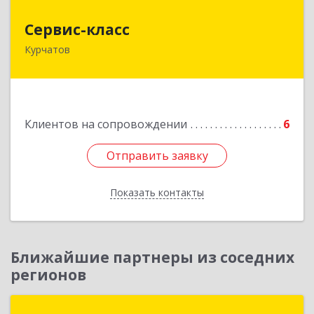
Сервис-класс
Сервис-класс
Курчатов
307251, Курская обл, Курчатовский р-н,
Курчатов г, Коммунистический пр-т, дом № 30,
корпус А
Подробнее
Клиентов на сопровождении
6
Отправить заявку
Отправить заявку
Показать контакты
Назад
Ближайшие партнеры из соседних
регионов