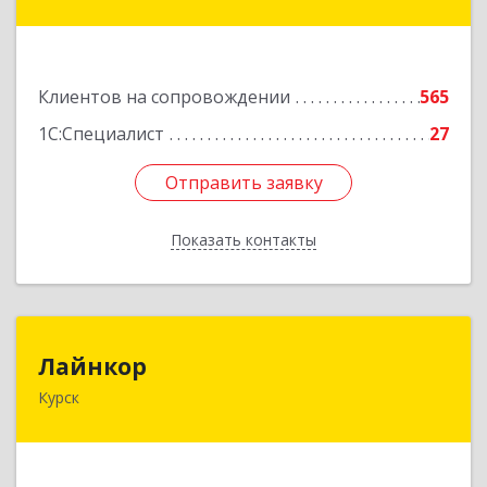
№ 14, пом.1
Подробнее
Клиентов на сопровождении
565
1С:Специалист
27
Отправить заявку
Отправить заявку
Показать контакты
Назад
Лайнкор
Лайнкор
Курск
305021, Курская обл, Курск г, Победы пр-кт, дом
№ 10, оф.№64
Подробнее