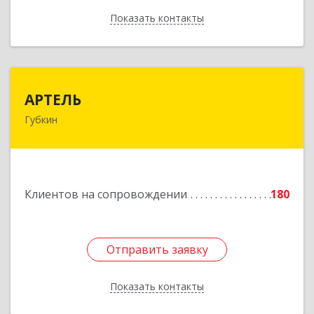
Показать контакты
Назад
АРТЕЛЬ
АРТЕЛЬ
Губкин
309181, Белгородская обл, Губкинский р-н,
Губкин г, Мира ул, дом № 20, оф.506
Подробнее
Клиентов на сопровождении
180
Отправить заявку
Отправить заявку
Показать контакты
Назад