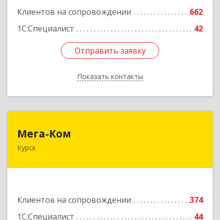
Клиентов на сопровождении
662
1С:Специалист
42
Отправить заявку
Отправить заявку
Показать контакты
Назад
Мега-Ком
Мега-Ком
Курск
305001, Курская обл, Курск г, Красной Армии ул,
дом № 23 А
Подробнее
Клиентов на сопровождении
374
1С:Специалист
44