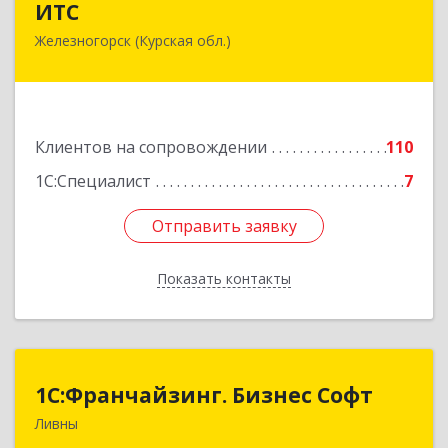
ИТС
Железногорск (Курская обл.)
307178, Курская обл, Железногорск г,
Димитрова ул, дом № 3, корпус 5, оф.5
Подробнее
Клиентов на сопровождении
110
1С:Специалист
7
Отправить заявку
Отправить заявку
Показать контакты
Назад
1C:Франчайзинг. Бизнес Софт
1C:Франчайзинг. Бизнес Софт
Ливны
303851, Орловская обл, Ливны г, Гайдара ул,