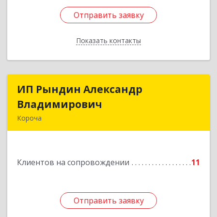
Отправить заявку
Отправить заявку
Показать контакты
Назад
ИП Рындин Александр
ИП Рындин Александр
Владимирович
Владимирович
Короча
309 201, Белгородская обл, Корочанский р-н,
Дальняя Игуменка с, Кураковка ул, дом № 76
Клиентов на сопровождении
11
Подробнее
Отправить заявку
Отправить заявку