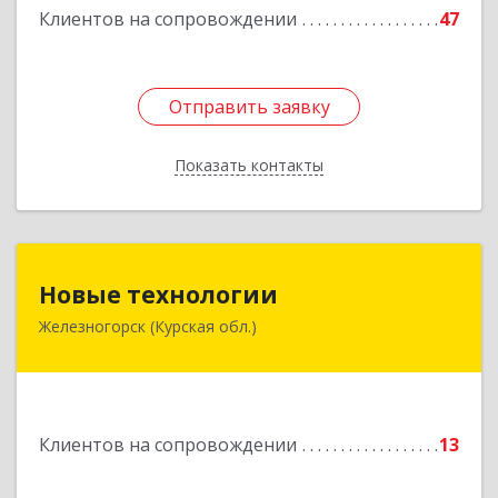
Клиентов на сопровождении
47
Отправить заявку
Отправить заявку
Показать контакты
Назад
Новые технологии
Новые технологии
Железногорск (Курская обл.)
307170, Курская обл, Железногорский р-н,
Железногорск г, Автолюбителей пер, дом № 5,
офис 7
Подробнее
Клиентов на сопровождении
13