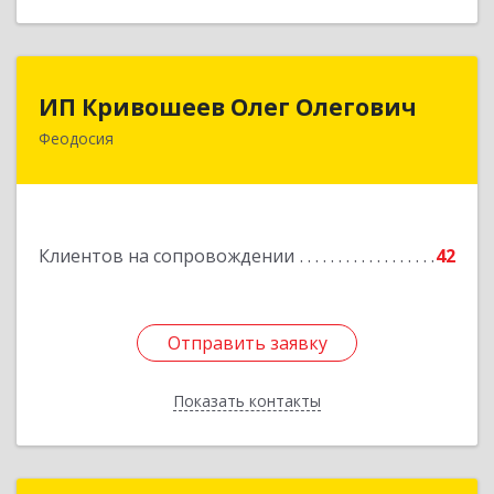
ИП Кривошеев Олег Олегович
ИП Кривошеев Олег Олегович
Феодосия
Подробнее
Клиентов на сопровождении
42
Отправить заявку
Отправить заявку
Показать контакты
Назад