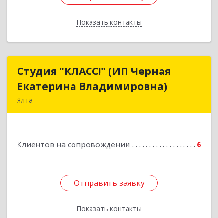
Показать контакты
Назад
Студия "КЛАСС!" (ИП Черная
Студия "КЛАСС!" (ИП Черная
Екатерина Владимировна)
Екатерина Владимировна)
Ялта
98600, г. Ялта, ул. Свердлова, 24
Подробнее
Клиентов на сопровождении
6
Отправить заявку
Отправить заявку
Показать контакты
Назад