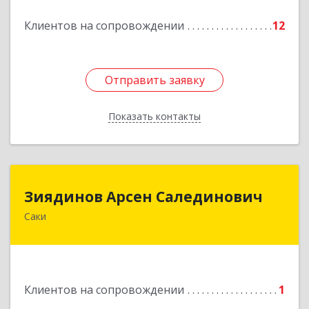
Подробнее
Клиентов на сопровождении
12
Отправить заявку
Отправить заявку
Показать контакты
Назад
Зиядинов Арсен Салединович
Зиядинов Арсен Салединович
Саки
г.Саки, Интернациональная, 5/2, кв.1
Подробнее
Клиентов на сопровождении
1