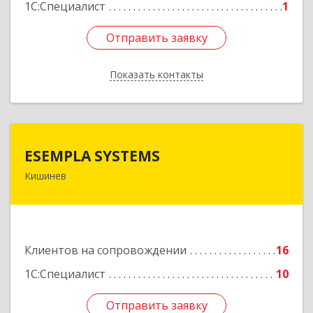
1С:Специалист
1
Отправить заявку
Отправить заявку
Показать контакты
Назад
ESEMPLA SYSTEMS
ESEMPLA SYSTEMS
Кишинев
Молдова, г.Кишинев, ул. Колумна 170, МД-2004
Подробнее
Клиентов на сопровождении
16
1С:Специалист
10
Отправить заявку
Отправить заявку