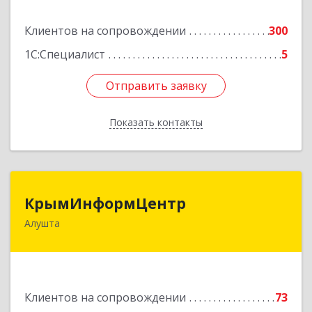
Подробнее
Клиентов на сопровождении
300
1С:Специалист
5
Отправить заявку
Отправить заявку
Показать контакты
Назад
КрымИнформЦентр
КрымИнформЦентр
Алушта
298500, Крым Респ, Алушта г, Горького ул, дом
№ 34А, оф.7
Подробнее
Клиентов на сопровождении
73