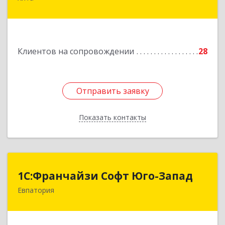
16, оф.400
Подробнее
Клиентов на сопровождении
28
Отправить заявку
Отправить заявку
Показать контакты
Назад
1С:Франчайзи Софт Юго-Запад
1С:Франчайзи Софт Юго-Запад
Евпатория
297407, Крым Респ, Евпатория г, Победы пр-кт,
дом № 13, кв.45