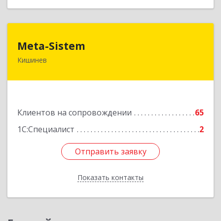
Meta-Sistem
Meta-Sistem
Кишинев
Республика Молдова, MD-2060, Республика
Молдова, г. Кишинев, ул. Куза-Водэ, 44.
Подробнее
Клиентов на сопровождении
65
1С:Специалист
2
Отправить заявку
Отправить заявку
Показать контакты
Назад