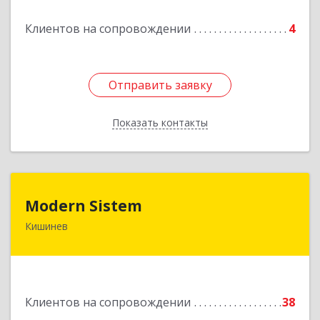
Подробнее
Клиентов на сопровождении
4
Отправить заявку
Отправить заявку
Показать контакты
Назад
Modern Sistem
Modern Sistem
Кишинев
МОЛДОВА, РЕСПУБЛИКА , MD-2004, г. Кишинев,
ул. Бульвар Дмитрий Кантемир, 1, (завод
Топаз, офис 1502)
Подробнее
Клиентов на сопровождении
38