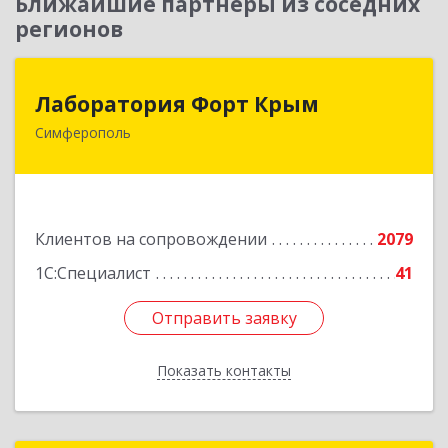
Ближайшие партнеры из соседних
регионов
Лаборатория Форт Крым
Лаборатория Форт Крым
Симферополь
295034, Крым Респ, Симферополь г, Киевская
ул, дом № 79, оф.902
Подробнее
Клиентов на сопровождении
2079
1С:Специалист
41
Отправить заявку
Отправить заявку
Показать контакты
Назад