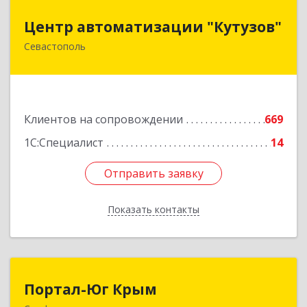
Центр автоматизации "Кутузов"
Центр автоматизации "Кутузов"
Севастополь
299011, Севастополь г, Генерала Петрова ул,
дом № 20, корпус 1, оф.1
Подробнее
Клиентов на сопровождении
669
1С:Специалист
14
Отправить заявку
Отправить заявку
Показать контакты
Назад
Портал-Юг Крым
Портал-Юг Крым