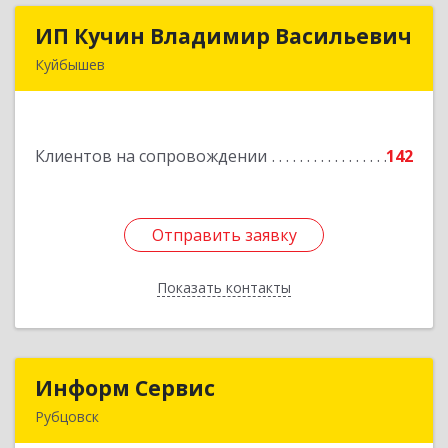
ИП Кучин Владимир Васильевич
ИП Кучин Владимир Васильевич
Куйбышев
632387, Новосибирская обл, Куйбышев г,
Тургенева ул, дом № 4
Клиентов на сопровождении
142
Подробнее
Отправить заявку
Отправить заявку
Показать контакты
Назад
Информ Сервис
Информ Сервис
Рубцовск
658204, Алтайский край, Рубцовск г, Алтайская