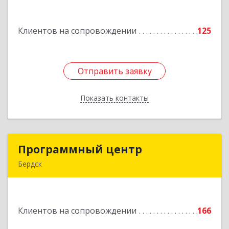
ул, дом № 7
Клиентов на сопровождении
125
Подробнее
Отправить заявку
Отправить заявку
Показать контакты
Назад
Программный центр
Программный центр
Бердск
633004, Новосибирская обл, Бердск г,
Химзаводская ул, дом № 9/4
Клиентов на сопровождении
166
Подробнее