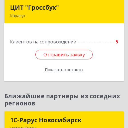
ЦИТ "Гроссбух"
ЦИТ "Гроссбух"
Карасук
632861, Новосибирская обл, Карасукский р-н,
Карасук г, Сорокина ул, дом № 9, оф.3
Клиентов на сопровождении
5
Подробнее
Отправить заявку
Отправить заявку
Показать контакты
Назад
Ближайшие партнеры из соседних
регионов
1С-Рарус Новосибирск
1С-Рарус Новосибирск