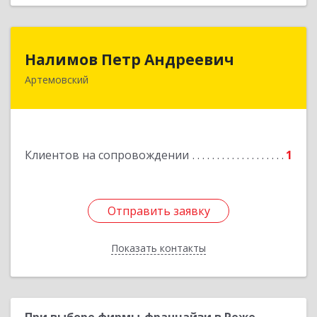
Налимов Петр Андреевич
Налимов Петр Андреевич
Артемовский
623780, Свердловская обл, Артемовский г,
Добролюбова ул, дом № 25
Подробнее
Клиентов на сопровождении
1
Отправить заявку
Отправить заявку
Показать контакты
Назад