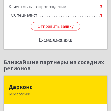
Клиентов на сопровождении
3
1С:Специалист
1
Отправить заявку
Отправить заявку
Показать контакты
Назад
Ближайшие партнеры из соседних
регионов
Дарконс
Дарконс
Березовский
623700, Свердловская обл, Березовский г,
Строителей ул, дом № 4, оф.418