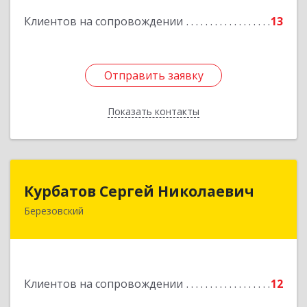
Подробнее
Клиентов на сопровождении
13
Отправить заявку
Отправить заявку
Показать контакты
Назад
Курбатов Сергей Николаевич
Курбатов Сергей Николаевич
Березовский
623 701, 623701, Свердловская обл,
Березовский г, Театральная ул, д. 28, кв.43
Подробнее
Клиентов на сопровождении
12