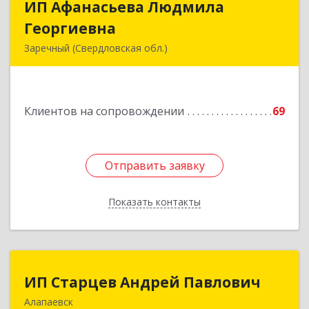
ИП Афанасьева Людмила
ИП Афанасьева Людмила
Георгиевна
Георгиевна
Заречный (Свердловская обл.)
624250, Свердловская обл, Заречный г,
Алещенкова ул, дом № 4, кв.46
Клиентов на сопровождении
69
Подробнее
Отправить заявку
Отправить заявку
Показать контакты
Назад
ИП Старцев Андрей Павлович
ИП Старцев Андрей Павлович
Алапаевск
624601, Свердловская обл, Алапаевск г,