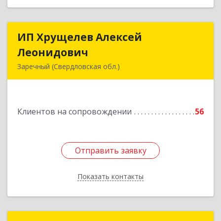
ИП Хрущелев Алексей
ИП Хрущелев Алексей
Леонидович
Леонидович
Заречный (Свердловская обл.)
624250, Свердловская обл, Заречный г,
Курчатова ул, дом № 27/2, кв.57
Клиентов на сопровождении
56
Подробнее
Отправить заявку
Отправить заявку
Показать контакты
Назад