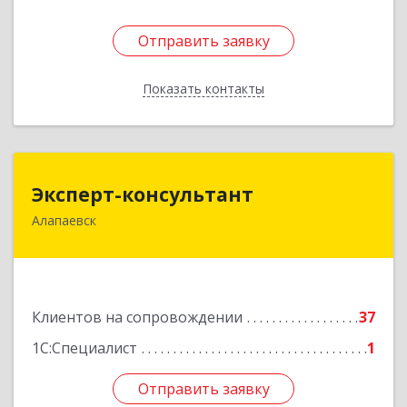
Отправить заявку
Отправить заявку
Показать контакты
Назад
Эксперт-консультант
Эксперт-консультант
Алапаевск
624600, Свердловская обл, Алапаевск г,
Братьев Смольниковых ул, дом № 34-18
Подробнее
Клиентов на сопровождении
37
1С:Специалист
1
Отправить заявку
Отправить заявку