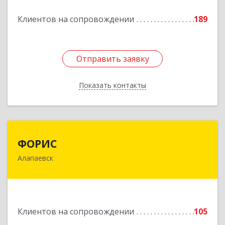
Подробнее
Клиентов на сопровождении
189
Отправить заявку
Отправить заявку
Показать контакты
Назад
ФОРИС
ФОРИС
Алапаевск
624601, Свердловская обл, Алапаевск г, Ленина
ул, дом № 9
Подробнее
Клиентов на сопровождении
105