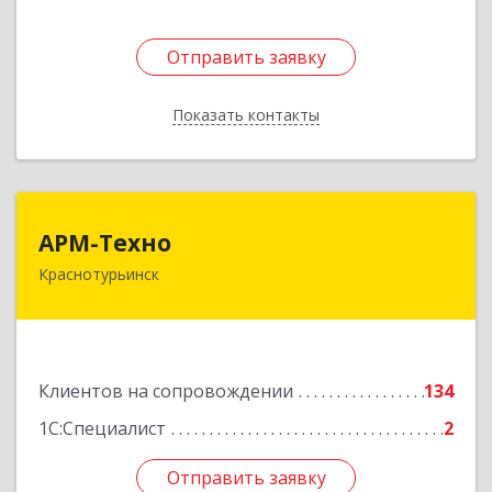
Отправить заявку
Отправить заявку
Показать контакты
Назад
АРМ-Техно
АРМ-Техно
Краснотурьинск
624447, Свердловская обл, Краснотурьинск г,
Чкалова ул, дом № 4, оф.119
Подробнее
Клиентов на сопровождении
134
1С:Специалист
2
Отправить заявку
Отправить заявку