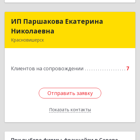
ИП Паршакова Екатерина
ИП Паршакова Екатерина
Николаевна
Николаевна
Красновишерск
618590, Пермский край, Красновишерск г,
Карла Маркса ул, дом № 27, кв.8
Клиентов на сопровождении
7
Подробнее
Отправить заявку
Отправить заявку
Показать контакты
Назад