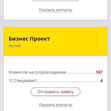
Показать контакты
Назад
Бизнес Проект
Бизнес Проект
Лесной
624200, Свердловская обл, Лесной г, Сиротина
ул, дом № 11
Подробнее
Клиентов на сопровождении
167
1С:Специалист
4
Отправить заявку
Отправить заявку
Показать контакты
Назад