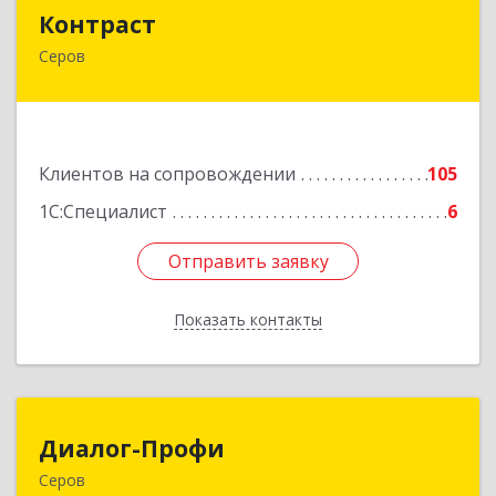
Контраст
Контраст
Серов
624993, Свердловская обл, Серов г, Ленина ул,
дом № 187
Подробнее
Клиентов на сопровождении
105
1С:Специалист
6
Отправить заявку
Отправить заявку
Показать контакты
Назад
Диалог-Профи
Диалог-Профи
Серов
624980, Свердловская обл, Серов г, Короленко