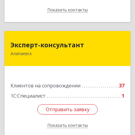
Показать контакты
Назад
Эксперт-консультант
Эксперт-консультант
Алапаевск
624600, Свердловская обл, Алапаевск г,
Братьев Смольниковых ул, дом № 34-18
Подробнее
Клиентов на сопровождении
37
1С:Специалист
1
Отправить заявку
Отправить заявку
Показать контакты
Назад