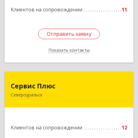
Клиентов на сопровождении
11
Подробнее
Отправить заявку
Отправить заявку
Показать контакты
Назад
Сервис Плюс
Сервис Плюс
Североуральск
624480, Свердловская обл, Североуральск г,
Ленина ул, дом № 10, кв.оф.1
Подробнее
Клиентов на сопровождении
12