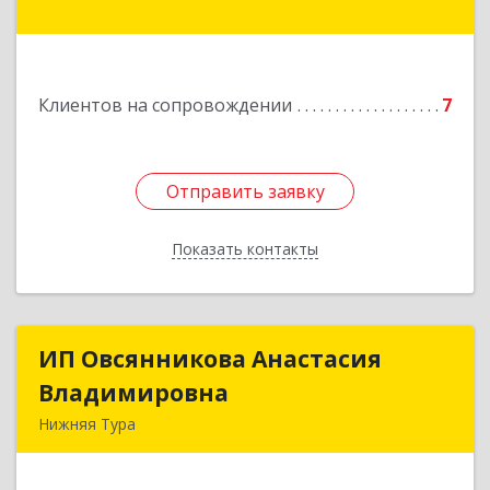
Подробнее
Клиентов на сопровождении
7
Отправить заявку
Отправить заявку
Показать контакты
Назад
ИП Овсянникова Анастасия
ИП Овсянникова Анастасия
Владимировна
Владимировна
Нижняя Тура
624222, Свердловская обл, Нижняя Тура г,
Машиностроителей ул, дом № 7, кв.30