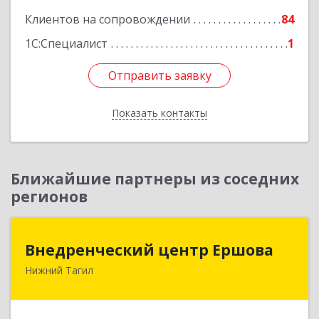
Клиентов на сопровождении
84
1С:Специалист
1
Отправить заявку
Отправить заявку
Показать контакты
Назад
Ближайшие партнеры из соседних
регионов
Внедренческий центр Ершова
Внедренческий центр Ершова
Нижний Тагил
622030, Свердловская обл, Нижний Тагил г,
Черноисточинское ш, дом № 58А, оф.6