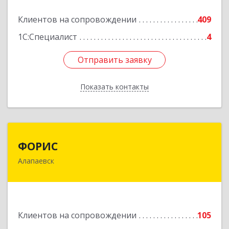
Подробнее
Клиентов на сопровождении
409
1С:Специалист
4
Отправить заявку
Отправить заявку
Показать контакты
Назад
ФОРИС
ФОРИС
Алапаевск
624601, Свердловская обл, Алапаевск г, Ленина
ул, дом № 9
Подробнее
Клиентов на сопровождении
105