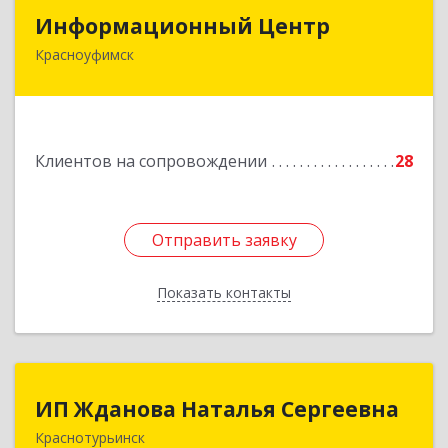
Информационный Центр
Информационный Центр
Красноуфимск
623300, Свердловская обл, Красноуфимск г,
Мизерова ул, дом № 112А
Подробнее
Клиентов на сопровождении
28
Отправить заявку
Отправить заявку
Показать контакты
Назад
ИП Жданова Наталья Сергеевна
ИП Жданова Наталья Сергеевна
Краснотурьинск