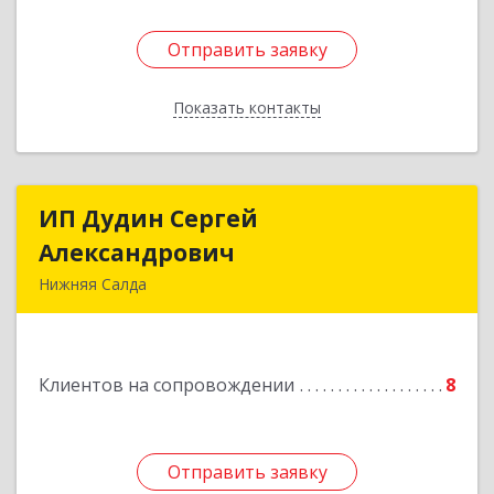
Отправить заявку
Отправить заявку
Показать контакты
Назад
ИП Дудин Сергей
ИП Дудин Сергей
Александрович
Александрович
Нижняя Салда
624740, Свердловская обл, Нижняя Салда г,
Энгельса ул, дом № 98
Клиентов на сопровождении
8
Подробнее
Отправить заявку
Отправить заявку