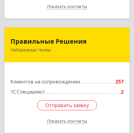
Показать контакты
Назад
Правильные Решения
Правильные Решения
Набережные Челны
423832, Татарстан Респ, Набережные Челны г,
Дружбы Народов пр-кт, дом № 38А, кв.55
Подробнее
Клиентов на сопровождении
257
1С:Специалист
2
Отправить заявку
Отправить заявку
Показать контакты
Назад