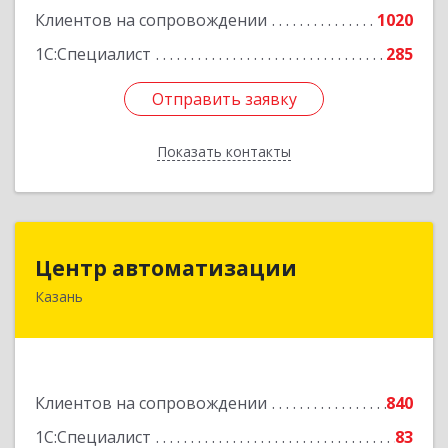
Клиентов на сопровождении
1020
1С:Специалист
285
Отправить заявку
Отправить заявку
Показать контакты
Назад
Центр автоматизации
Центр автоматизации
Казань
420133, Татарстан Респ, Казань г, Ямашева пр-
кт, дом № 92
Подробнее
Клиентов на сопровождении
840
1С:Специалист
83