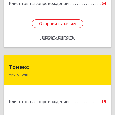
Клиентов на сопровождении
64
Отправить заявку
Отправить заявку
Показать контакты
Назад
Тонекс
Тонекс
Чистополь
422980, Татарстан Респ, Чистопольский р-н,
Чистополь г, К.Маркса ул, дом № 23, кв.10
Подробнее
Клиентов на сопровождении
15