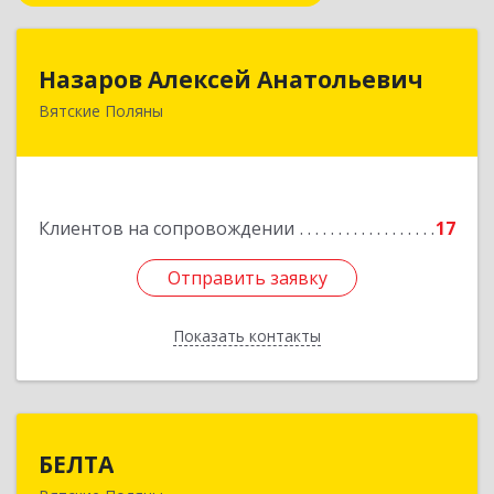
Назаров Алексей Анатольевич
Назаров Алексей Анатольевич
Вятские Поляны
612964,Кировская обл,город Вятские Поляны
г.о.,Вятские Поляны г,Кирова ул,д. 8,кв. 55
Подробнее
Клиентов на сопровождении
17
Отправить заявку
Отправить заявку
Показать контакты
Назад
БЕЛТА
БЕЛТА