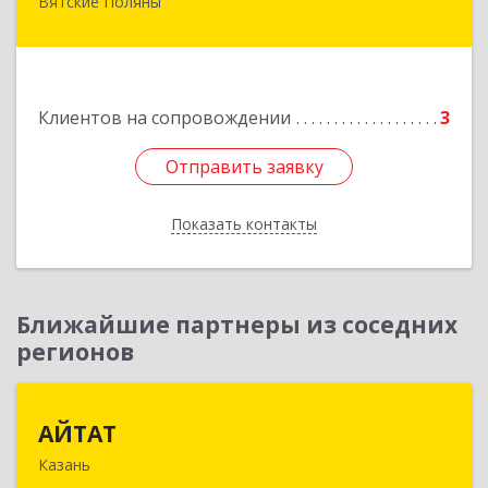
Вятские Поляны
612960, Кировская обл, Вятские Поляны г,
Тойменка ул, дом № 8Г
Подробнее
Клиентов на сопровождении
3
Отправить заявку
Отправить заявку
Показать контакты
Назад
Ближайшие партнеры из соседних
регионов
АЙТАТ
АЙТАТ
Казань
420097, Татарстан Респ, г.о. город Казань,