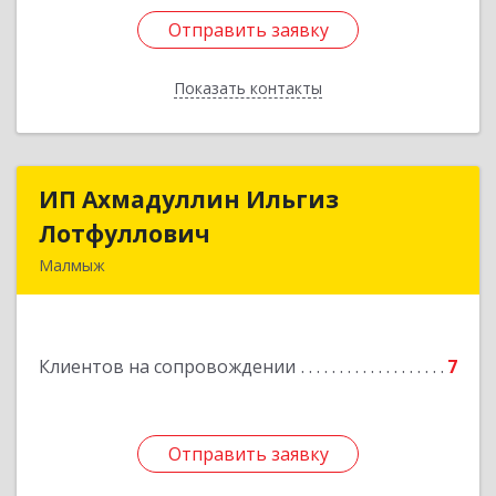
Отправить заявку
Отправить заявку
Показать контакты
Назад
ИП Ахмадуллин Ильгиз
ИП Ахмадуллин Ильгиз
Лотфуллович
Лотфуллович
Малмыж
612920, Кировская обл, г.Малмыж, ул.Ленина, 27
оф.1
Клиентов на сопровождении
7
Подробнее
Отправить заявку
Отправить заявку