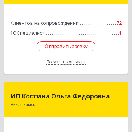
Универсиады ул, дом № 1
Подробнее
Клиентов на сопровождении
72
1С:Специалист
1
Отправить заявку
Отправить заявку
Показать контакты
Назад
ИП Костина Ольга Федоровна
ИП Костина Ольга Федоровна
Нижнекамск
Подробнее