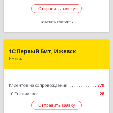
Отправить заявку
Отправить заявку
Показать контакты
Назад
1С:Первый Бит, Ижевск
1С:Первый Бит, Ижевск
Ижевск
426008, Удмуртская Респ, Ижевск г,
Коммунаров ул, дом № 234
Подробнее
Клиентов на сопровождении
779
1С:Специалист
28
Отправить заявку
Отправить заявку