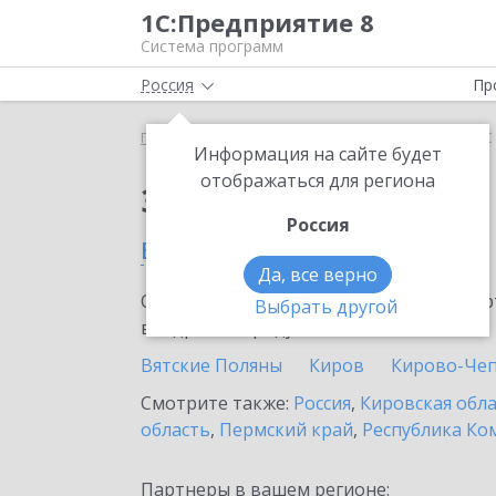
1С:Предприятие 8
Система программ
Россия
Пр
Главная
Тарифы ИТС
ИТС Ритейл ПРОФ
ИТС 
Информация на сайте будет
отображаться для региона
Заказать ИТС Ритей
Россия
в Советске
Да, все верно
Ознакомьтесь с информационными карт
Выбрать другой
внедрение продукта.
Вятские Поляны
Киров
Кирово-Че
Смотрите также:
Россия
,
Кировская обл
область
,
Пермский край
,
Республика Ко
Партнеры в вашем регионе: