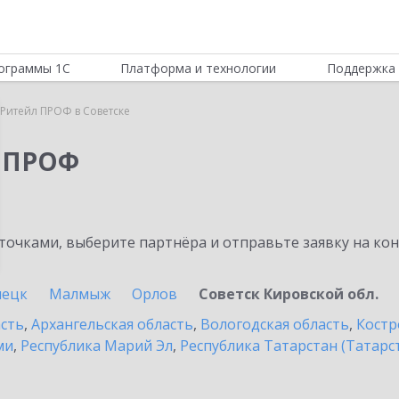
ограммы 1С
Платформа и технологии
Поддержка 
Ритейл ПРОФ в Советске
л ПРОФ
очками, выберите партнёра и отправьте заявку на ко
пецк
Малмыж
Орлов
Советск Кировской обл.
асть
,
Архангельская область
,
Вологодская область
,
Костр
ми
,
Республика Марий Эл
,
Республика Татарстан (Татарс