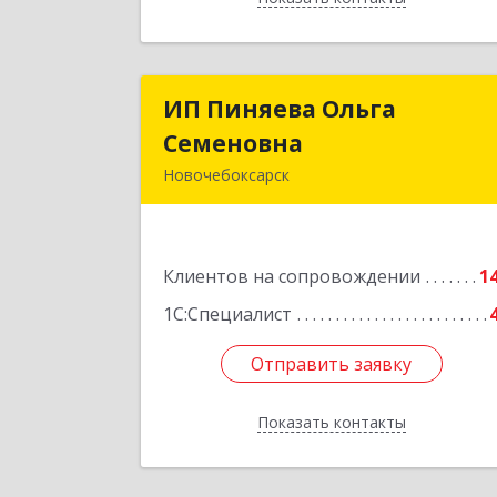
ИП Пиняева Ольга
ИП Пиняева Ольг
Семеновна
Семеновн
Новочебоксарск
429965, Чувашская Республика 
Чувашия, Новочебоксарск г
Пионерская ул, дом № 2, корпус 2
Клиентов на сопровождении
кв.14
1
1С:Специалист
Подробне
Отправить заявку
Отправить заявку
Показать контакты
Назад