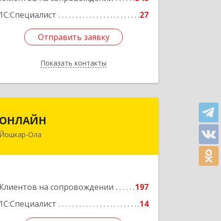
1С:Специалист
27
Отправить заявку
Отправить заявку
Показать контакты
Назад
ОНЛАЙН
ОНЛАЙН
Йошкар-Ола
424000, Марий Эл Респ, Йошкар-Ола г,
Комсомольская ул, дом № 132, пом.III
Подробнее
Клиентов на сопровождении
197
1С:Специалист
14