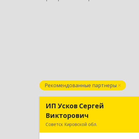
Рекомендованные партнеры
ИП Усков Сергей
ИП Усков Серге
Викторович
Викторови
Советск Кировской обл.
613340, Кировская обл, Советск г
Дружбы ул, дом № 2