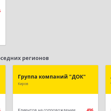
6
е
седних регионов
а
Группа компаний "ДОК"
Группа компаний "ДОК"
Киров
,
610017, Кировская обл, Киров г,
8
Горького ул, дом № 17
е
Подробнее
5
Клиентов на сопровождении
496