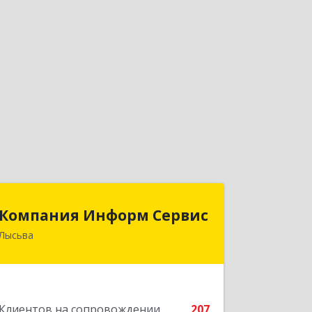
Компания Информ Сервис
Компания Информ Сервис
Лысьва
618909, Пермский край, Лысьва г,
Металлистов ул, дом № 3, оф.535
Подробнее
Клиентов на сопровождении
207