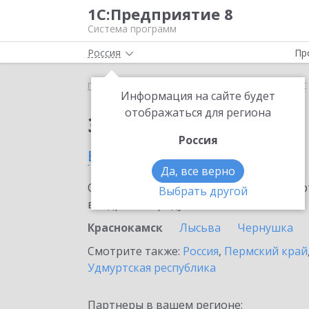
1С:Предприятие 8
Система программ
Россия
Пр
Главная
Тарифы ИТС
ИТС Ритейл ПРОФ
ИТС
Информация на сайте будет
отображаться для региона
Заказать ИТС Ритей
Россия
в Краснокамске
Да, все верно
Ознакомьтесь с информационными карт
Выбрать другой
внедрение продукта.
Краснокамск
Лысьва
Чернушка
Смотрите также:
Россия
,
Пермский край
Удмуртская республика
Партнеры в вашем регионе: