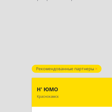
Рекомендованные партнеры
Н' ЮМ
Н' ЮМО
Краснокамск
617060, Пермский край
Краснокамский р-н, Краснокамск г
Большевистская ул, дом № 38, оф.