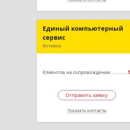
Единый компьютерный
Единый компьютерны
сервис
серви
Воткинск
Подробне
Клиентов на сопровождении
Отправить заявку
Отправить заявку
Показать контакты
Назад