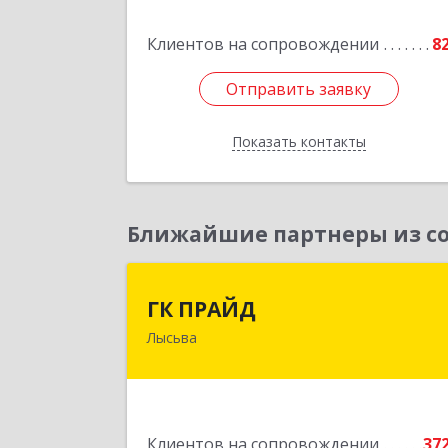
Подробне
Клиентов на сопровождении
8
Отправить заявку
Отправить заявку
Показать контакты
Назад
Ближайшие партнеры из со
ГК ПРАЙ
ГК ПРАЙД
Лысьва
618909, Пермский край, Лысьва г
Репина ул, дом № 4
Подробне
Клиентов на сопровождении
37