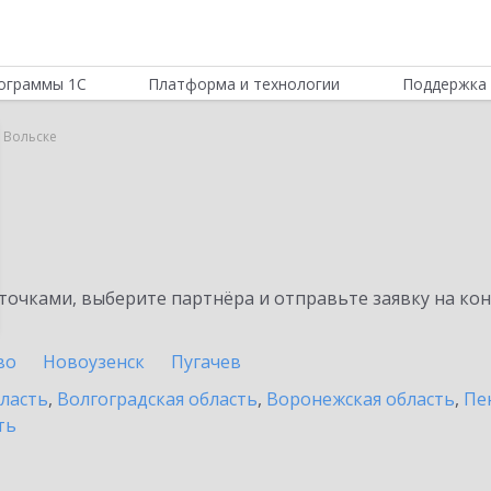
ограммы 1С
Платформа и технологии
Поддержка 
 Вольске
очками, выберите партнёра и отправьте заявку на ко
во
Новоузенск
Пугачев
бласть
,
Волгоградская область
,
Воронежская область
,
Пе
ть