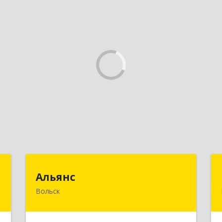
м
Альянс
Альянс
Вольск
,
412900, Саратовская обл, Вольск г,
А
Клочкова ул, дом № 83а