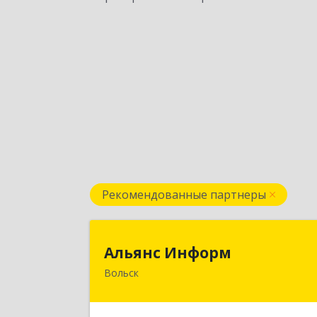
Рекомендованные партнеры
Альянс Инфор
Альянс Информ
Вольск
412906, Саратовская обл, Вольск г
Чернышевского ул, дом № 73