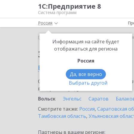
1С:Предприятие 8
Система программ
Россия
Пр
Главная
Тарифы ИТС
ИТС ПРОФ
ИТС ПРОФ в
Информация на сайте будет
отображаться для региона
Заказать ИТС ПРОФ
Россия
в Вольске
Да, все верно
Ознакомьтесь с информационными карт
Выбрать другой
внедрение продукта.
Вольск
Энгельс
Саратов
Балако
Смотрите также:
Россия
,
Саратовская о
Тамбовская область
,
Ульяновская облас
Партнеры в вашем регионе: