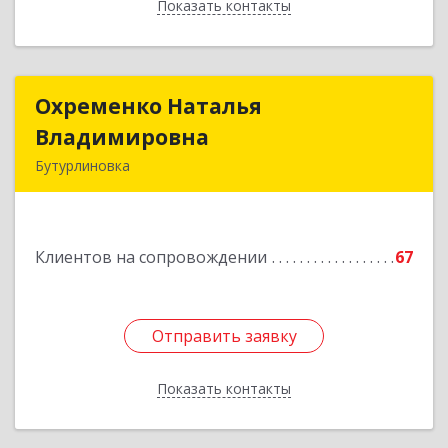
Показать контакты
Назад
Охременко Наталья
Охременко Наталья
Владимировна
Владимировна
Бутурлиновка
Подробнее
Клиентов на сопровождении
67
Отправить заявку
Отправить заявку
Показать контакты
Назад