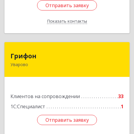
Отправить заявку
Отправить заявку
Показать контакты
Назад
Грифон
Грифон
Уварово
393461, Тамбовская обл, Уварово г, Южная ул,
дом № 40А
Подробнее
Клиентов на сопровождении
33
1С:Специалист
1
Отправить заявку
Отправить заявку