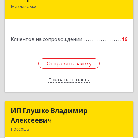
Михайловка
Подробнее
Клиентов на сопровождении
16
Отправить заявку
Отправить заявку
Показать контакты
Назад
ИП Глушко Владимир
ИП Глушко Владимир
Алексеевич
Алексеевич
Россошь
396650, Воронежская обл, Россошанский р-н,