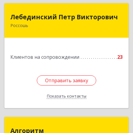
Лебединский Петр Викторович
Лебединский Петр Викторович
Россошь
396650, Воронежская обл., г. Россошь, пер.
Крамского 11
Подробнее
Клиентов на сопровождении
23
Отправить заявку
Отправить заявку
Показать контакты
Назад
Алгоритм
Алгоритм