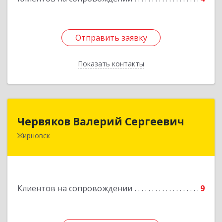
Отправить заявку
Отправить заявку
Показать контакты
Назад
Червяков Валерий Сергеевич
Червяков Валерий Сергеевич
Жирновск
403 791, 403791, Волгоградская обл,
Жирновский р-н, Жирновск г, Коммунальная ул,
дом № 4, кв.21
Подробнее
Клиентов на сопровождении
9