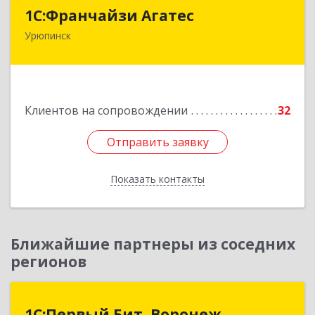
1С:Франчайзи Агатес
1С:Франчайзи Агатес
Урюпинск
403113, Волгоградская обл, Урюпинск г, Ленина
пр-кт, дом № 90а
Подробнее
Клиентов на сопровождении
32
Отправить заявку
Отправить заявку
Показать контакты
Назад
Ближайшие партнеры из соседних
регионов
1С:Первый Бит, Воронеж
1С:Первый Бит, Воронеж