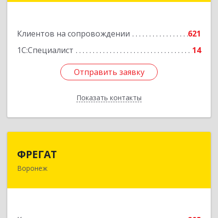
Подробнее
Клиентов на сопровождении
621
1С:Специалист
14
Отправить заявку
Отправить заявку
Показать контакты
Назад
ФРЕГАТ
ФРЕГАТ
Воронеж
394006, Воронежская обл, Воронеж г,
Бахметьева ул, дом № 2Б, пом.I, офис 220
Подробнее