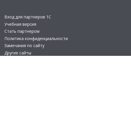
Вход для партнеров 1С
Учебная версия
Стать партнером
Политика конфиденциальности
Замечания по сайту
Другие сайты
Телефон:
+7 (495) 737-92-57
Email:
site_v8@1c.ru
Отдел продаж:
г. Москва
,
улица Селезнёвская, дом 21
© 2026 АО «Группа 1С» (правопреемник «1С»). Все права на сайт
защищены