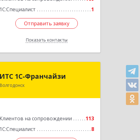
Подробнее
1С:Специалист
1
Отправить заявку
Отправить заявку
Показать контакты
Назад
ИТС 1С-Франчайзи
ИТС 1С-Франчайзи
Волгодонск
347380, Ростовская обл, Волгодонск г,
Гагарина ул, 22в помещение № III
Подробнее
Клиентов на сопровождении
113
1С:Специалист
8