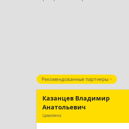
Рекомендованные партнеры
Казанцев Владимир
Казанцев Владими
Анатольевич
Анатольеви
Цимлянск
347 320, 347320, Ростовская обл
Цимлянский р-н, Цимлянск г