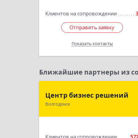
Западный пер, дом № 
Клиентов на сопровождении
Подробне
Отправить заявку
Отправить заявку
Показать контакты
Назад
Ближайшие партнеры из со
Центр бизнес решени
Центр бизнес решений
Волгодонск
347375, Ростовская обл, Волгодонск г
Курчатова пр-кт, дом № 45, кв.
Подробне
Клиентов на сопровождении
57