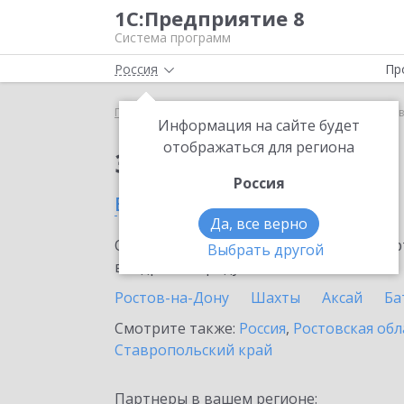
1С:Предприятие 8
Система программ
Россия
Пр
Главная
Тарифы ИТС
ИТС ПРОФ
ИТС ПРОФ в
Информация на сайте будет
отображаться для региона
Заказать ИТС ПРОФ
Россия
в Цимлянске
Да, все верно
Ознакомьтесь с информационными карт
Выбрать другой
внедрение продукта.
Ростов-на-Дону
Шахты
Аксай
Ба
Смотрите также:
Россия
,
Ростовская обл
Ставропольский край
Партнеры в вашем регионе: