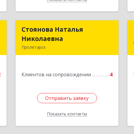
й
Стоянова Наталья
Стоянова Наталья
ч
Николаевна
Николаевна
Пролетарск
№
Подробнее
2
2
Клиентов на сопровождении
4
е
Отправить заявку
Отправить заявку
Показать контакты
Назад