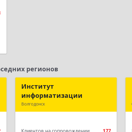
3
3
е
седних регионов
й
Институт
Институт
информатизации
информатизации
,
Волгодонск
3
347383, Ростовская обл, Волгодонск г,
Маршала Кошевого ул, дом № 44,
е
корпус II, оф.6
2
Клиентов на сопровождении
177