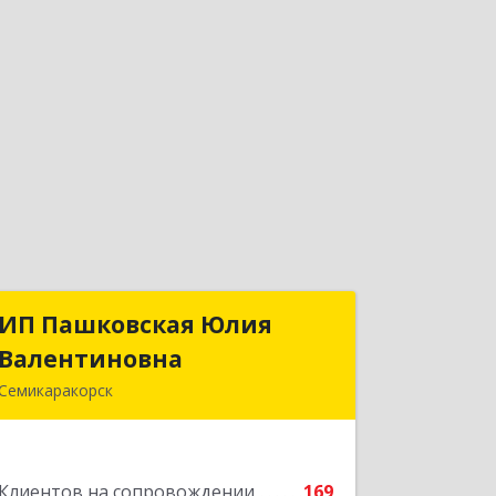
ИП Пашковская Юлия
ИП Пашковская Юлия
Валентиновна
Валентиновна
Семикаракорск
346645, Ростовская обл,
Семикаракорский р-н, Золотаревка х,
Октябрьская ул, дом № 35
Клиентов на сопровождении
169