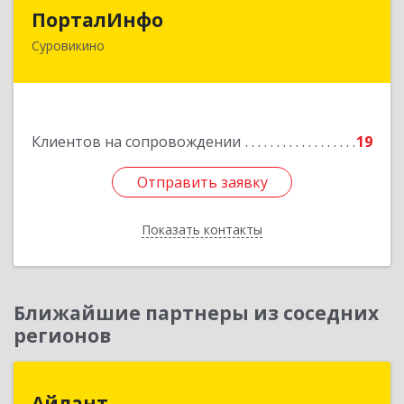
ПорталИнфо
ПорталИнфо
Суровикино
404414, г.Суровкино Волгоградской обл. ул. 1-й
мкр д.21 кв 9
Подробнее
Клиентов на сопровождении
19
Отправить заявку
Отправить заявку
Показать контакты
Назад
Ближайшие партнеры из соседних
регионов
Айлант
Айлант