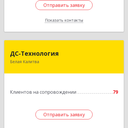
Отправить заявку
Отправить заявку
Показать контакты
Назад
ДС-Технология
ДС-Технология
Белая Калитва
347045, Ростовская обл, Белокалитвинский р-н,
Белая Калитва г, Вокзальная ул, дом № 381
Подробнее
Клиентов на сопровождении
79
Отправить заявку
Отправить заявку