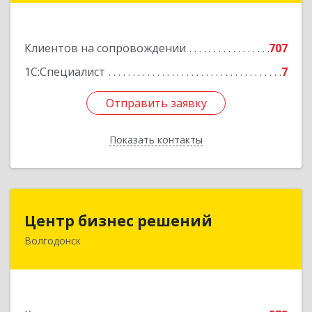
Подробнее
Клиентов на сопровождении
707
1С:Специалист
7
Отправить заявку
Отправить заявку
Показать контакты
Назад
Центр бизнес решений
Центр бизнес решений
Волгодонск
347375, Ростовская обл, Волгодонск г,
Курчатова пр-кт, дом № 45, кв.3
Подробнее