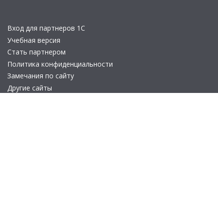
Вход для партнеров 1С
Учебная версия
Стать партнером
Политика конфиденциальности
Замечания по сайту
Другие сайты
Телефон:
+7 (495) 737-92-57
Email:
site_v8@1c.ru
Отдел продаж:
г. Москва
,
улица Селезнёвская, дом 21
© 2026 АО «Группа 1С» (правопреемник «1С»). Все права на сайт
защищены