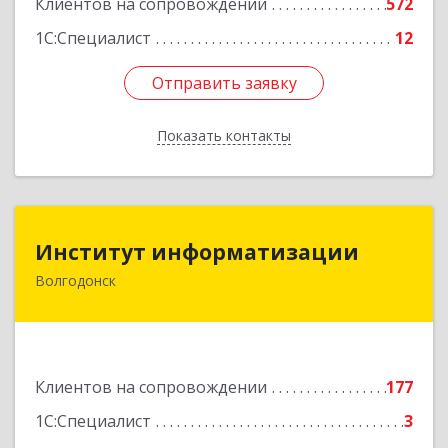
Клиентов на сопровождении
572
1С:Специалист
12
Отправить заявку
Отправить заявку
Показать контакты
Назад
Институт информатизации
Институт информатизации
Волгодонск
347383, Ростовская обл, Волгодонск г, Маршала
Кошевого ул, дом № 44, корпус II, оф.6
Подробнее
Клиентов на сопровождении
177
1С:Специалист
3