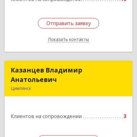
Отправить заявку
Отправить заявку
Показать контакты
Назад
Казанцев Владимир
Казанцев Владимир
Анатольевич
Анатольевич
Цимлянск
347 320, 347320, Ростовская обл, Цимлянский р-
н, Цимлянск г, Западный пер, дом № 3
Клиентов на сопровождении
3
Подробнее