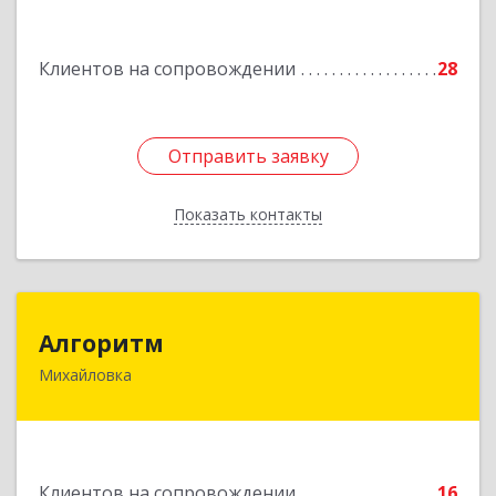
Подробнее
Клиентов на сопровождении
28
Отправить заявку
Отправить заявку
Показать контакты
Назад
Алгоритм
Алгоритм
Михайловка
Подробнее
Клиентов на сопровождении
16