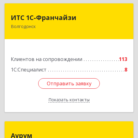
ИТС 1С-Франчайзи
ИТС 1С-Франчайзи
Волгодонск
347380, Ростовская обл, Волгодонск г, Гагарина
ул, 22в помещение № III
Подробнее
Клиентов на сопровождении
113
1С:Специалист
8
Отправить заявку
Отправить заявку
Показать контакты
Назад
Аурум
Аурум