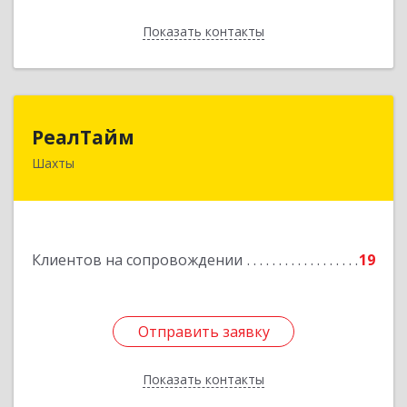
Показать контакты
Назад
РеалТайм
РеалТайм
Шахты
346504, Ростовская обл, Шахты г,
Чернышевского ул, дом № 42
Подробнее
Клиентов на сопровождении
19
Отправить заявку
Отправить заявку
Показать контакты
Назад