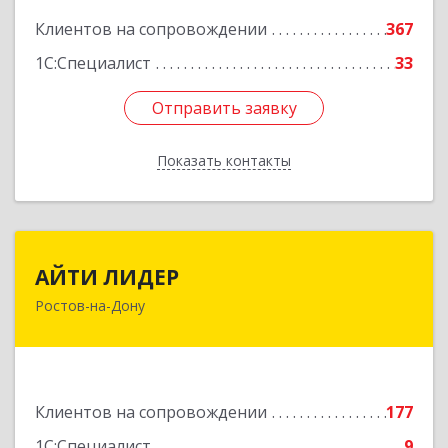
Клиентов на сопровождении
367
1С:Специалист
33
Отправить заявку
Отправить заявку
Показать контакты
Назад
АЙТИ ЛИДЕР
АЙТИ ЛИДЕР
Ростов-на-Дону
344065, Ростовская обл, Ростов-на-Дону г,
Беломорский пер, дом № 98, оф.206
Подробнее
Клиентов на сопровождении
177
1С:Специалист
9