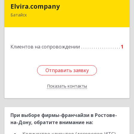
Elvira.company
Elvira.company
Батайск
Подробнее
Клиентов на сопровождении
1
Отправить заявку
Отправить заявку
Показать контакты
Назад
При выборе фирмы-франчайзи в Ростове-
на-Дону, обратите внимание на: