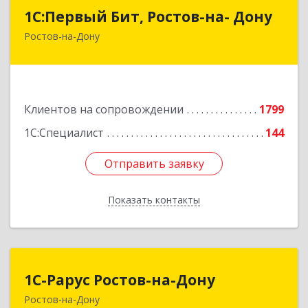
1С:Первый Бит, Ростов-на- Дону
1С:Первый Бит, Ростов-на- Дону
Ростов-на-Дону
344091, Ростовская обл, Ростов-на-Дону г,
Малиновского ул, дом № 3, корпус 1, пом.36
Подробнее
Клиентов на сопровождении
1799
1С:Специалист
144
Отправить заявку
Отправить заявку
Показать контакты
Назад
1С-Рарус Ростов-на-Дону
1С-Рарус Ростов-на-Дону
Ростов-на-Дону
344002, Ростовская обл, г.о. город Ростов-на-