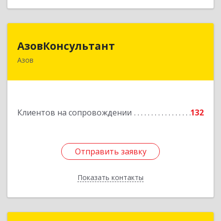
АзовКонсультант
АзовКонсультант
Азов
346780, Ростовская обл, Азов г, Петровский б-р,
дом № 5
Подробнее
Клиентов на сопровождении
132
Отправить заявку
Отправить заявку
Показать контакты
Назад