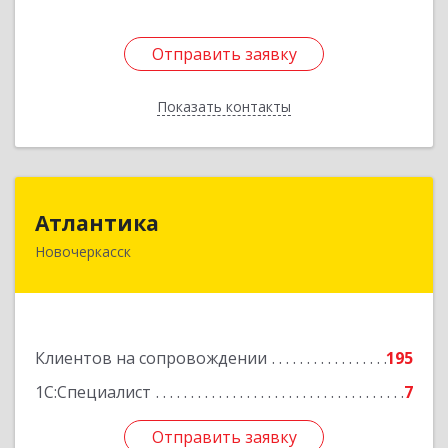
Отправить заявку
Отправить заявку
Показать контакты
Назад
Атлантика
Атлантика
Новочеркасск
346428, Ростовская обл, Новочеркасск г,
Кривопустенко пер, домовладение № 4А, пом.1
Подробнее
Клиентов на сопровождении
195
1С:Специалист
7
Отправить заявку
Отправить заявку