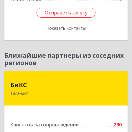
Отправить заявку
Отправить заявку
Показать контакты
Назад
Ближайшие партнеры из соседних
регионов
БиКС
БиКС
Таганрог
347900, Ростовская обл, Таганрог г, Фрунзе ул,
дом № 74, кв.1
Подробнее
Клиентов на сопровождении
290