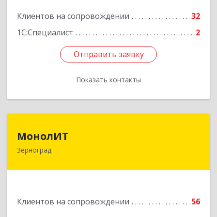
Подробнее
Клиентов на сопровождении
32
1С:Специалист
2
Отправить заявку
Отправить заявку
Показать контакты
Назад
МонолИТ
МонолИТ
Зерноград
347740, Ростовская обл, Зерноградский р-н,
Зерноград г, Березовая ул, дом № 4А, оф.50
Подробнее
Клиентов на сопровождении
56