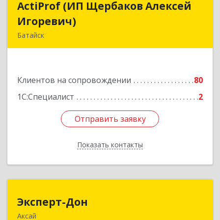
ActiProf (ИП Щербаков Алексей
ActiProf (ИП Щербаков Алексей
Игоревич)
Игоревич)
Батайск
346885, Ростовская обл, Батайск г, Огородная
ул, дом № 97
Клиентов на сопровождении
80
Подробнее
1С:Специалист
2
Отправить заявку
Отправить заявку
Показать контакты
Назад
Эксперт-Дон
Эксперт-Дон
Аксай
346720, Ростовская обл, Аксай г, Буденного ул,