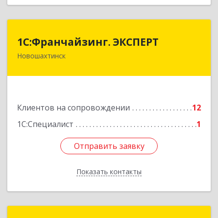
1С:Франчайзинг. ЭКСПЕРТ
1С:Франчайзинг. ЭКСПЕРТ
Новошахтинск
346901, Ростовская обл, Новошахтинск г,
Куйбышева ул, дом № 6, кв.2
Подробнее
Клиентов на сопровождении
12
1С:Специалист
1
Отправить заявку
Отправить заявку
Показать контакты
Назад