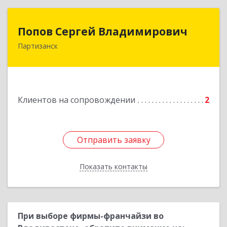
Попов Сергей Владимирович
Попов Сергей Владимирович
Партизанск
692922, Приморский край, г. Находка, ул.
Пограничная, 30-18
Подробнее
Клиентов на сопровождении
2
Отправить заявку
Отправить заявку
Показать контакты
Назад
При выборе фирмы-франчайзи во