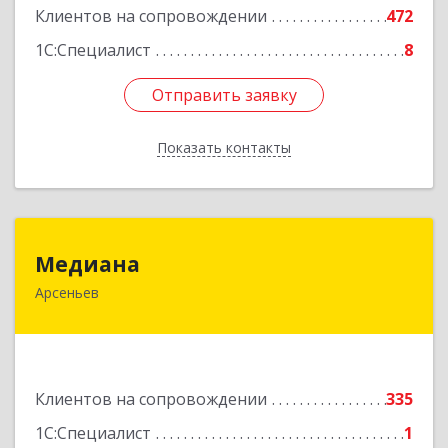
Клиентов на сопровождении
472
Подробнее
1С:Специалист
8
Отправить заявку
Отправить заявку
Показать контакты
Назад
Медиана
Медиана
Арсеньев
692330, Приморский край, Арсеньев г,
Ломоносова ул, дом № 24, кв.1
Подробнее
Клиентов на сопровождении
335
1С:Специалист
1