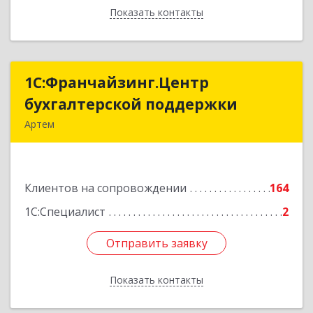
Показать контакты
Назад
1С:Франчайзинг.Центр
1С:Франчайзинг.Центр
бухгалтерской поддержки
бухгалтерской поддержки
Артем
692760, Приморский край, Артем г, Фрунзе ул,
дом № 54А, каб.21
Клиентов на сопровождении
164
Подробнее
1С:Специалист
2
Отправить заявку
Отправить заявку
Показать контакты
Назад