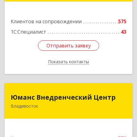
Подробнее
Клиентов на сопровождении
575
1С:Специалист
43
Отправить заявку
Отправить заявку
Показать контакты
Назад
Юманс Внедренческий Центр
Юманс Внедренческий Центр
Владивосток
690014, Приморский край, Владивосток г,
Некрасовская ул, дом № 48а
Подробнее