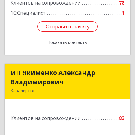
Клиентов на сопровождении
78
Подробнее
1С:Специалист
1
Отправить заявку
Отправить заявку
Показать контакты
Назад
ИП Якименко Александр
ИП Якименко Александр
Владимирович
Владимирович
Кавалерово
692400, Приморский край, Кавалеровский р-н,
Горнореченский пгт, Октябрьская ул, дом № 5
Клиентов на сопровождении
83
Подробнее