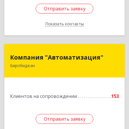
Отправить заявку
Отправить заявку
Показать контакты
Назад
Компания "Автоматизация"
Компания "Автоматизация"
Биробиджан
679016, Еврейская Аобл, Биробиджан г,
Советская ул, дом № 59, кв.3
Подробнее
Клиентов на сопровождении
153
Отправить заявку
Отправить заявку