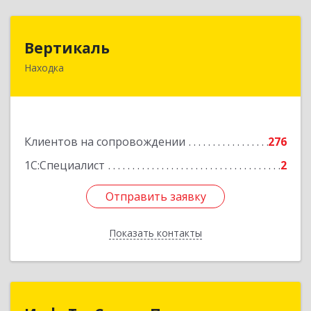
Вертикаль
Вертикаль
Находка
692928, Приморский край, Находка г,
Постышева ул, дом № 27
Подробнее
Клиентов на сопровождении
276
1С:Специалист
2
Отправить заявку
Отправить заявку
Показать контакты
Назад
ИнфоТехСервисПрим