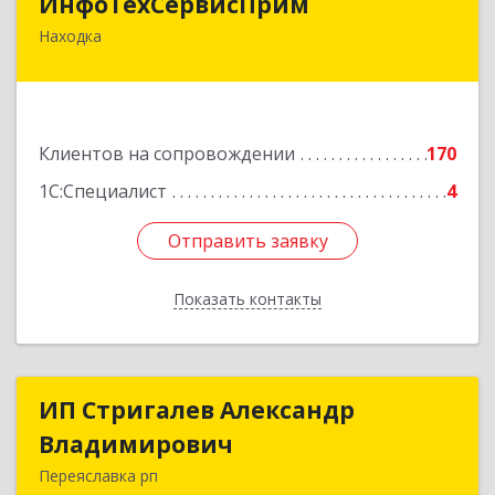
ИнфоТехСервисПрим
Находка
692916, Приморский край, Находка г,
Чернышевского ул, дом № 36, оф.305
Подробнее
Клиентов на сопровождении
170
1С:Специалист
4
Отправить заявку
Отправить заявку
Показать контакты
Назад
ИП Стригалев Александр
ИП Стригалев Александр
Владимирович
Владимирович
Переяславка рп