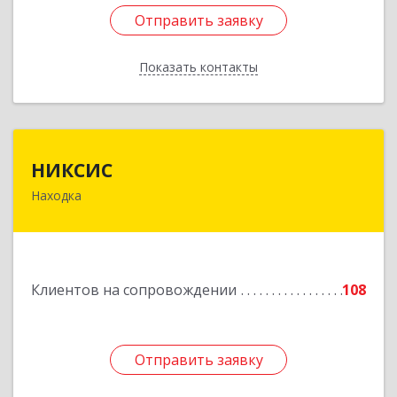
Отправить заявку
Отправить заявку
Показать контакты
Назад
НИКСИС
НИКСИС
Находка
692903, Приморский край, Находка г,
Находкинский пр-кт, дом № 84, кв.73А
Подробнее
Клиентов на сопровождении
108
Отправить заявку
Отправить заявку