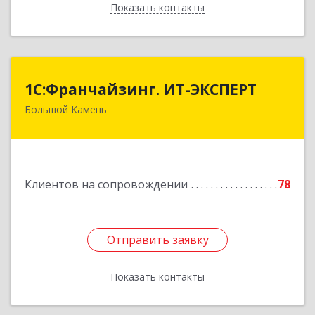
Показать контакты
Назад
1С:Франчайзинг. ИТ-ЭКСПЕРТ
1С:Франчайзинг. ИТ-ЭКСПЕРТ
Большой Камень
692806, Приморский край, Большой Камень г,
Карла Маркса ул, дом № 57, этаж 3
Подробнее
Клиентов на сопровождении
78
Отправить заявку
Отправить заявку
Показать контакты
Назад