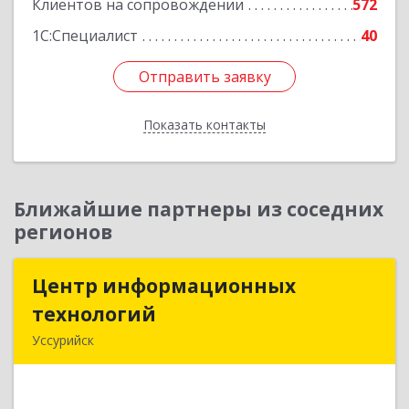
Клиентов на сопровождении
572
1С:Специалист
40
Отправить заявку
Отправить заявку
Показать контакты
Назад
Ближайшие партнеры из соседних
регионов
Центр информационных
Центр информационных
технологий
технологий
Уссурийск
692512, Приморский край, Уссурийск г,
Пушкина ул, дом № 1, пом.2