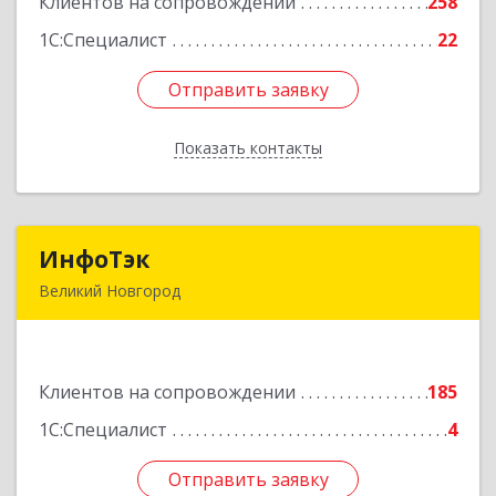
Клиентов на сопровождении
258
Подробнее
1С:Специалист
22
Отправить заявку
Отправить заявку
Показать контакты
Назад
ИнфоТэк
ИнфоТэк
Великий Новгород
173003, Новгородская обл, Великий Новгород
г, Великая ул, дом № 22
Клиентов на сопровождении
185
Подробнее
1С:Специалист
4
Отправить заявку
Отправить заявку