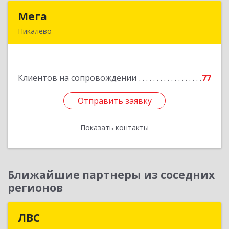
Мега
Мега
Пикалево
187600, Ленинградская обл, Пикалево г,
Заводская ул, дом № 10
Клиентов на сопровождении
77
Подробнее
Отправить заявку
Отправить заявку
Показать контакты
Назад
Ближайшие партнеры из соседних
регионов
ЛВС
ЛВС