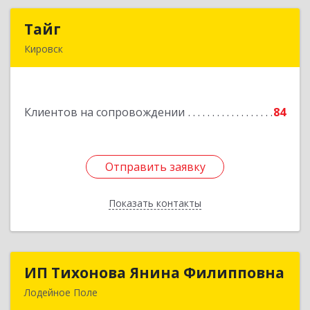
Тайг
Тайг
Кировск
187340, Ленинградская обл, Кировский р-н,
Кировск г, Новая ул, дом № 13, корпус 3, кв.3
Клиентов на сопровождении
84
Подробнее
Отправить заявку
Отправить заявку
Показать контакты
Назад
ИП Тихонова Янина Филипповна
ИП Тихонова Янина Филипповна
Лодейное Поле
187700, Ленинградская обл, Лодейнопольский