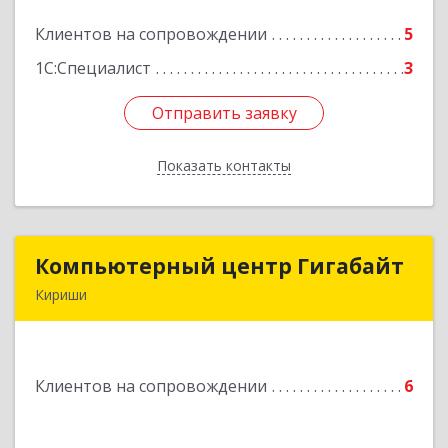
Клиентов на сопровождении
5
Подробнее
1С:Специалист
3
Отправить заявку
Отправить заявку
Показать контакты
Назад
Компьютерный центр Гигабайт
Компьютерный центр Гигабайт
Кириши
187110, Ленинградская обл, Кириши г,
Нефтехимиков ул, дом № 31
Клиентов на сопровождении
6
Подробнее