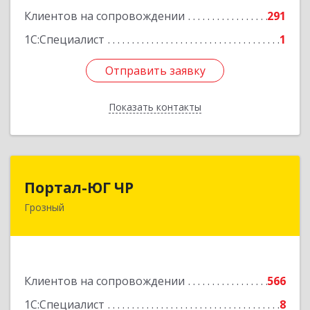
Подробнее
Клиентов на сопровождении
291
1С:Специалист
1
Отправить заявку
Отправить заявку
Показать контакты
Назад
Портал-ЮГ ЧР
Портал-ЮГ ЧР
Грозный
364906, Чеченская Респ, Грозный г, Путина пр-
кт, дом № 30
Подробнее
Клиентов на сопровождении
566
1С:Специалист
8