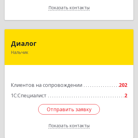
Показать контакты
Назад
Диалог
Диалог
Нальчик
360016, Кабардино-Балкарская Респ, Нальчик г,
Калюжного ул, дом № 3, этаж 2
Подробнее
Клиентов на сопровождении
202
1С:Специалист
2
Отправить заявку
Отправить заявку
Показать контакты
Назад