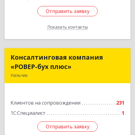
Отправить заявку
Отправить заявку
Показать контакты
Назад
Консалтинговая компания
Консалтинговая компания
«РОВЕР-бух плюс»
«РОВЕР-бух плюс»
Нальчик
360004, Кабардино-Балкарская Респ, Нальчик г,
Кирова ул, дом № 233
Клиентов на сопровождении
231
Подробнее
1С:Специалист
1
Отправить заявку
Отправить заявку