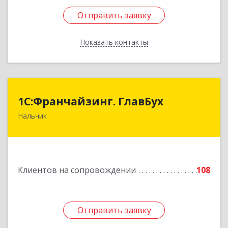
Отправить заявку
Отправить заявку
Показать контакты
Назад
1С:Франчайзинг. ГлавБух
1С:Франчайзинг. ГлавБух
Нальчик
360000, Кабардино-Балкарская Респ, Нальчик г,
Пачева ул, дом № 13, ТОД Европа, этаж 3, оф.2
Подробнее
Клиентов на сопровождении
108
Отправить заявку
Отправить заявку