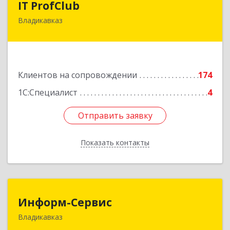
IT ProfClub
Владикавказ
362045, Северная Осетия - Алания Респ,
Владикавказ г, Международная ул, дом № 2 "А",
этаж 5, каб.507
Подробнее
Клиентов на сопровождении
174
1С:Специалист
4
Отправить заявку
Отправить заявку
Показать контакты
Назад
Информ-Сервис
Информ-Сервис
Владикавказ
362020, Северная Осетия - Алания Респ,