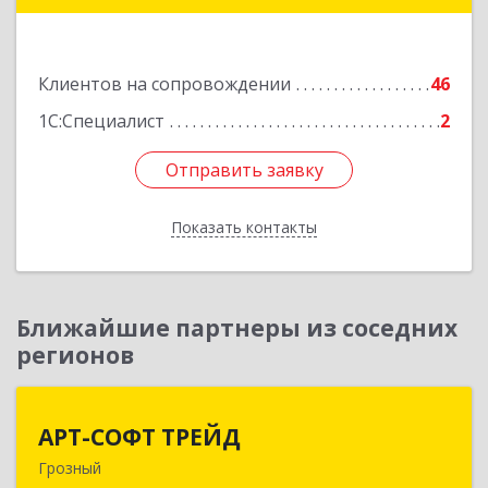
7, этаж 2, офис 1
Подробнее
Клиентов на сопровождении
46
1С:Специалист
2
Отправить заявку
Отправить заявку
Показать контакты
Назад
Ближайшие партнеры из соседних
регионов
АРТ-СОФТ ТРЕЙД
АРТ-СОФТ ТРЕЙД
Грозный
364013, Чеченская Респ, Грозный г, Полярников