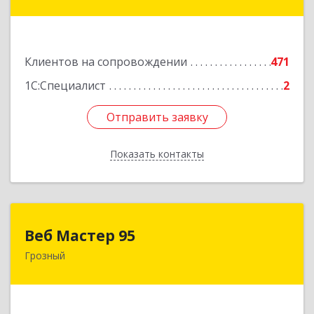
ул, дом № 36А
Подробнее
Клиентов на сопровождении
471
1С:Специалист
2
Отправить заявку
Отправить заявку
Показать контакты
Назад
Веб Мастер 95
Веб Мастер 95
Грозный
364050, Чеченская Респ, Грозный г, Им
Гайрбекова Муслима Гайрбековича ул, дом №
72