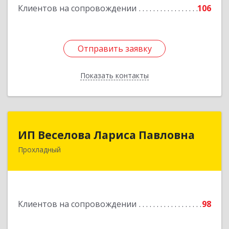
Клиентов на сопровождении
106
Подробнее
Отправить заявку
Отправить заявку
Показать контакты
Назад
ИП Веселова Лариса Павловна
ИП Веселова Лариса Павловна
Прохладный
361045, Кабардино-Балкарская Респ,
Прохладный г, Добровольская ул, дом № 31
Подробнее
Клиентов на сопровождении
98