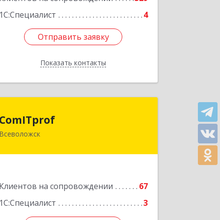
1С:Специалист
4
Отправить заявку
Отправить заявку
Показать контакты
Назад
ComITprof
ComITprof
Всеволожск
188643, Ленинградская обл,
Всеволожский р-н, Всеволожск г,
Невская ул, дом № 6, кв.18
Подробнее
Клиентов на сопровождении
67
1С:Специалист
3