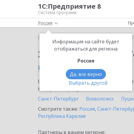
1С:Предприятие 8
Система программ
Россия
Пр
Главная
Тарифы ИТС
ИТС ПРОФ ГенДир
ИТС
Информация на сайте будет
отображаться для региона
Заказать ИТС ПРОФ 
Россия
в Лодейном Поле
Да, все верно
Ознакомьтесь с информационными карт
Выбрать другой
внедрение продукта.
Санкт-Петербург
Всеволожск
Пушк
Смотрите также:
Россия
,
Санкт-Петербур
Республика Карелия
Партнеры в вашем регионе: