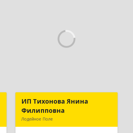
И
ИП Тихонова Янина
ИП Тихонова Янина
Филипповна
Филипповна
е
Лодейное Поле
7
187700, Ленинградская обл,
Лодейнопольский р-н, Лодейное