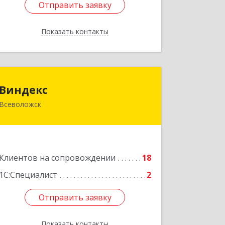
Отправить заявку
Отправить заявку
Показать контакты
Назад
Виндекс
Виндекс
Всеволожск
188643, Ленинградская обл,
Всеволожский р-н, Всеволожск г,
Шинников ул, дом № 2, корпус 5,
оф.47
Клиентов на сопровождении
18
Подробнее
1С:Специалист
2
Отправить заявку
Отправить заявку
Показать контакты
Назад