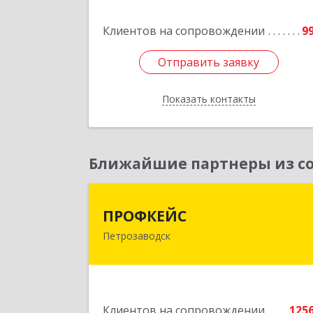
Подробне
Клиентов на сопровождении
9
Отправить заявку
Отправить заявку
Показать контакты
Назад
Ближайшие партнеры из со
ПРОФКЕЙ
ПРОФКЕЙС
Петрозаводск
185035, Карелия Респ, Петрозаводск г
Красная ул, дом № 1
Подробне
Клиентов на сопровождении
125