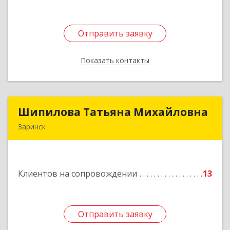
Отправить заявку
Отправить заявку
Показать контакты
Назад
Шипилова Татьяна Михайловна
Шипилова Татьяна Михайловна
Заринск
Подробнее
Клиентов на сопровождении
13
Отправить заявку
Отправить заявку