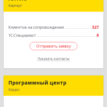
Барнаул
656067, Алтайский край, Барнаул г, Взлетная ул,
дом № 65
Клиентов на сопровождении
527
Подробнее
1С:Специалист
9
Отправить заявку
Отправить заявку
Показать контакты
Назад
Программный центр
Программный центр
Бердск
633004, Новосибирская обл, Бердск г,
Химзаводская ул, дом № 9/4