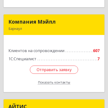
Компания Мэйпл
Компания Мэйпл
Барнаул
656038, Алтайский край, Барнаул г,
Комсомольский пр-кт, дом № 112
Клиентов на сопровождении
607
Подробнее
1С:Специалист
7
Отправить заявку
Отправить заявку
Показать контакты
Назад
АЙТИС
АЙТИС