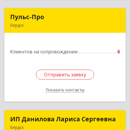
Пульс-Про
Пульс-Про
Бердск
633010, Новосибирская обл, Бердск, Ленина,
дом № 89/8, оф.509
Клиентов на сопровождении
6
Подробнее
Отправить заявку
Отправить заявку
Показать контакты
Назад
ИП Данилова Лариса Сергеевна
ИП Данилова Лариса Сергеевна
Бердск