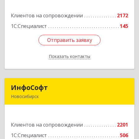
Планетная ул, дом № 30,производственный
корпус 2Б, пом.5а
Клиентов на сопровождении
2172
Подробнее
1С:Специалист
145
Отправить заявку
Отправить заявку
Показать контакты
Назад
ИнфоСофт
ИнфоСофт
Новосибирск
630091, Новосибирская обл, Новосибирск г,
Крылова ул, дом № 31
Клиентов на сопровождении
2201
Подробнее
1С:Специалист
506