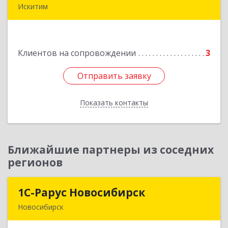
Искитим
Подробнее
Клиентов на сопровождении
3
Отправить заявку
Отправить заявку
Показать контакты
Назад
Ближайшие партнеры из соседних
регионов
1С-Рарус Новосибирск
1С-Рарус Новосибирск
Новосибирск
630015, Новосибирская обл, Новосибирск г,