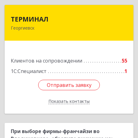
ТЕРМИНАЛ
ТЕРМИНАЛ
Георгиевск
357820, Ставропольский край, Георгиевск г,
Калинина ул, дом № 109
Подробнее
Клиентов на сопровождении
55
1С:Специалист
1
Отправить заявку
Отправить заявку
Показать контакты
Назад
При выборе фирмы-франчайзи во