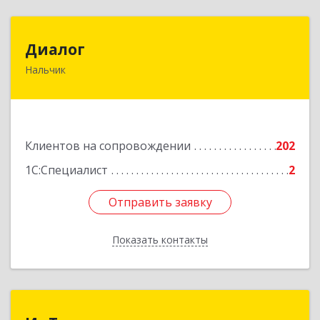
Диалог
Диалог
Нальчик
360016, Кабардино-Балкарская Респ, Нальчик г,
Калюжного ул, дом № 3, этаж 2
Подробнее
Клиентов на сопровождении
202
1С:Специалист
2
Отправить заявку
Отправить заявку
Показать контакты
Назад
ИнТек