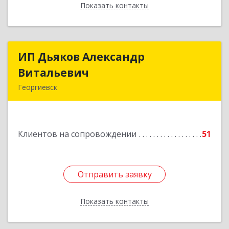
Показать контакты
Назад
ИП Дьяков Александр
ИП Дьяков Александр
Витальевич
Витальевич
Георгиевск
Подробнее
Клиентов на сопровождении
51
Отправить заявку
Отправить заявку
Показать контакты
Назад