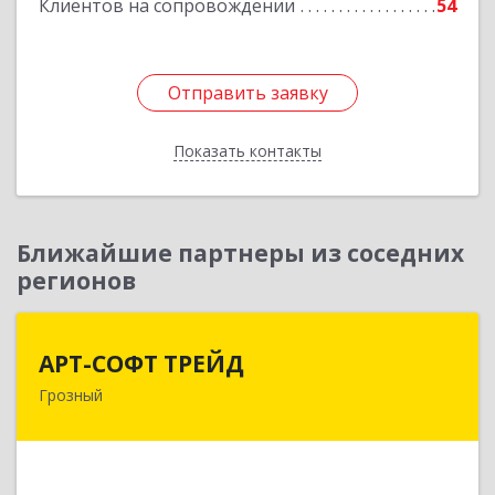
Клиентов на сопровождении
54
Отправить заявку
Отправить заявку
Показать контакты
Назад
Ближайшие партнеры из соседних
регионов
АРТ-СОФТ ТРЕЙД
АРТ-СОФТ ТРЕЙД
Грозный
364013, Чеченская Респ, Грозный г, Полярников
ул, дом № 36А
Подробнее