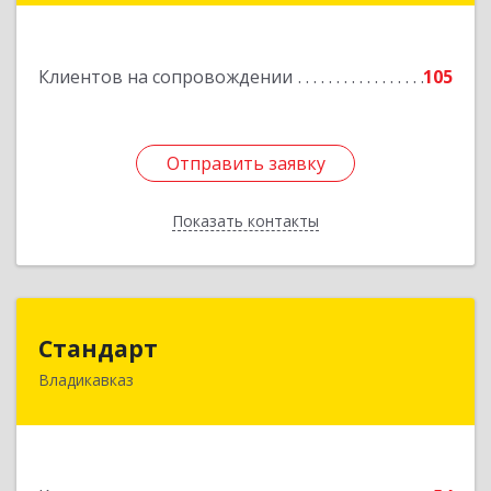
Подробнее
Клиентов на сопровождении
105
Отправить заявку
Отправить заявку
Показать контакты
Назад
Стандарт
Стандарт
Владикавказ
362025, Северная Осетия - Алания Респ,
Владикавказ г, Бородинская ул, дом № 25А,
этаж 2, оф. 25
Подробнее