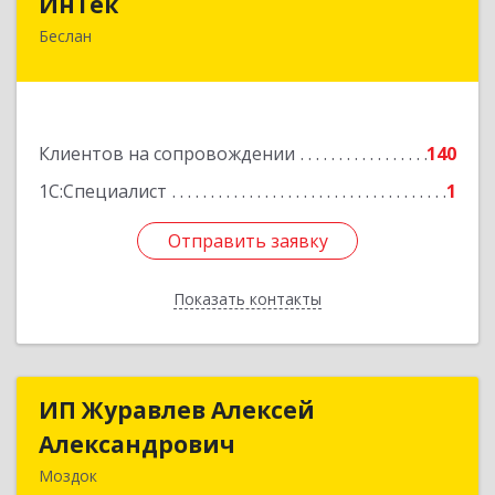
ИнТек
Беслан
363000, Северная Осетия - Алания Респ,
Правобережный, Беслан г, Комсомольская ул,
дом № 69
Подробнее
Клиентов на сопровождении
140
1С:Специалист
1
Отправить заявку
Отправить заявку
Показать контакты
Назад
ИП Журавлев Алексей
ИП Журавлев Алексей
Александрович
Александрович
Моздок