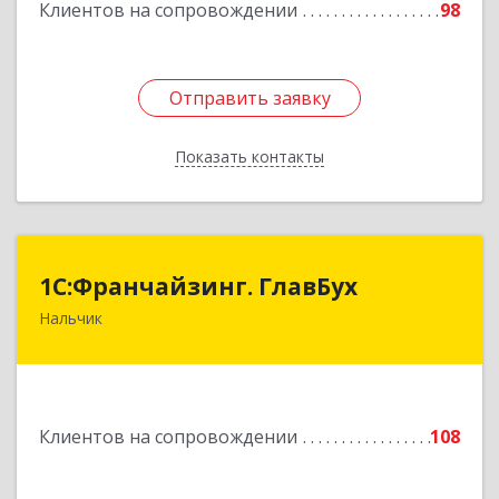
Клиентов на сопровождении
98
Отправить заявку
Отправить заявку
Показать контакты
Назад
1С:Франчайзинг. ГлавБух
1С:Франчайзинг. ГлавБух
Нальчик
360000, Кабардино-Балкарская Респ, Нальчик г,
Пачева ул, дом № 13, ТОД Европа, этаж 3, оф.2
Подробнее
Клиентов на сопровождении
108