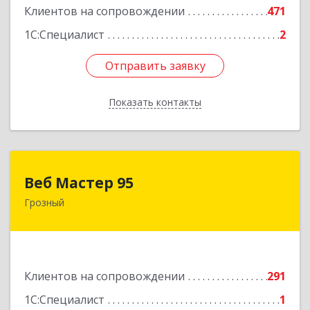
Клиентов на сопровождении
471
1С:Специалист
2
Отправить заявку
Отправить заявку
Показать контакты
Назад
Веб Мастер 95
Веб Мастер 95
Грозный
364050, Чеченская Респ, Грозный г, Им
Гайрбекова Муслима Гайрбековича ул, дом №
72
Подробнее
Клиентов на сопровождении
291
1С:Специалист
1