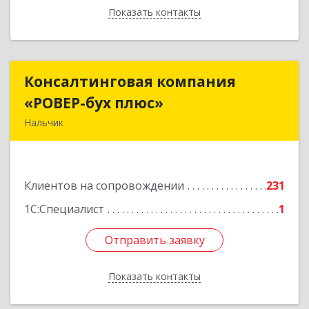
Показать контакты
Назад
Консалтинговая компания
Консалтинговая компания
«РОВЕР-бух плюс»
«РОВЕР-бух плюс»
Нальчик
360004, Кабардино-Балкарская Респ, Нальчик г,
Кирова ул, дом № 233
Клиентов на сопровождении
231
Подробнее
1С:Специалист
1
Отправить заявку
Отправить заявку
Показать контакты
Назад