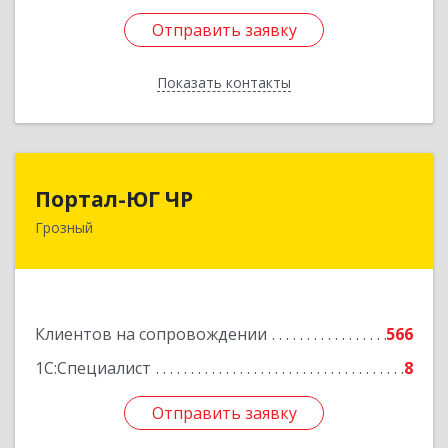
Отправить заявку
Отправить заявку
Показать контакты
Назад
Портал-ЮГ ЧР
Портал-ЮГ ЧР
Грозный
364906, Чеченская Респ, Грозный г, Путина пр-
кт, дом № 30
Подробнее
Клиентов на сопровождении
566
1С:Специалист
8
Отправить заявку
Отправить заявку