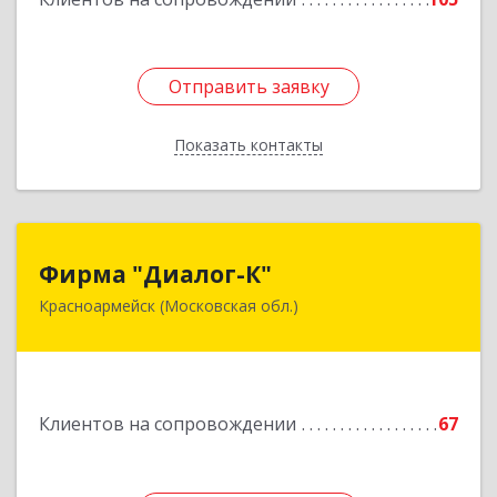
Подробнее
Отправить заявку
Отправить заявку
Показать контакты
Назад
Фирма "Диалог-К"
Фирма "Диалог-К"
Красноармейск (Московская обл.)
141292, Московская обл, Красноармейск г,
Комсомольская ул, дом № 4, пом.25
Подробнее
Клиентов на сопровождении
67