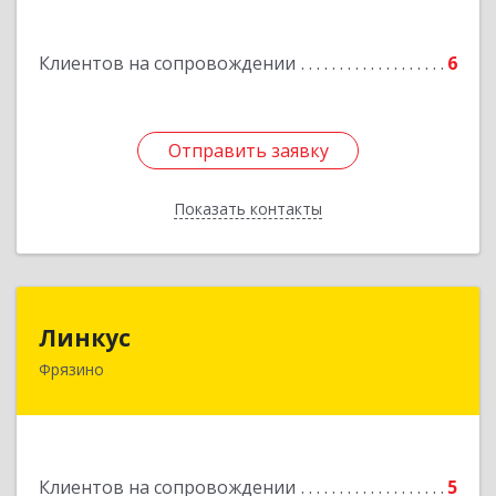
Подробнее
Клиентов на сопровождении
6
Отправить заявку
Отправить заявку
Показать контакты
Назад
Линкус
Линкус
Фрязино
141191, Московская обл, Фрязино г, Ленина ул,
дом № 37, кв.24
Подробнее
Клиентов на сопровождении
5