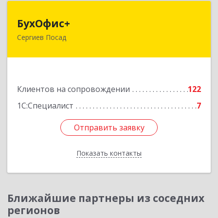
БухОфис+
БухОфис+
Сергиев Посад
141304, Московская обл, Сергиево-Посадский
р-н, Сергиев Посад г, Воробьевская ул, дом №
3, этаж 3, оф.1
Подробнее
Клиентов на сопровождении
122
1С:Специалист
7
Отправить заявку
Отправить заявку
Показать контакты
Назад
Ближайшие партнеры из соседних
регионов