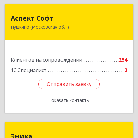
Аспект Софт
Аспект Софт
Пушкино (Московская обл.)
141205, Московская обл, Пушкинский р-н,
Пушкино г, Московский пр-кт, дом № 44, пом.4
Подробнее
Клиентов на сопровождении
254
1С:Специалист
2
Отправить заявку
Отправить заявку
Показать контакты
Назад
Эника
Эника