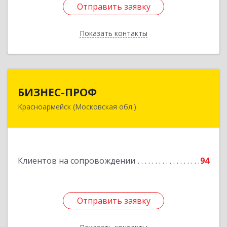
Отправить заявку
Отправить заявку
Показать контакты
Назад
БИЗНЕС-ПРОФ
БИЗНЕС-ПРОФ
Красноармейск (Московская обл.)
141290, Московская обл, Красноармейск г,
Чкалова ул, дом № 8, оф.7
Подробнее
Клиентов на сопровождении
94
Отправить заявку
Отправить заявку