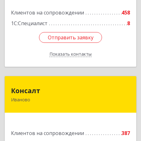
Подробнее
Клиентов на сопровождении
458
1С:Специалист
8
Отправить заявку
Отправить заявку
Показать контакты
Назад
Консалт
Консалт
Иваново
153000, Ивановская обл, Иваново г, Жарова ул,
дом № 3, оф.7001
Подробнее
Клиентов на сопровождении
387