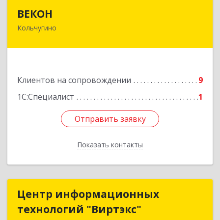
ВЕКОН
ВЕКОН
Кольчугино
601785, Владимирская обл, Кольчугинский р-н,
Кольчугино г, 3 Интернационала ул, дом № 38
Подробнее
Клиентов на сопровождении
9
1С:Специалист
1
Отправить заявку
Отправить заявку
Показать контакты
Назад
Центр информационных
Центр информационных
технологий "Виртэкс"
технологий "Виртэкс"