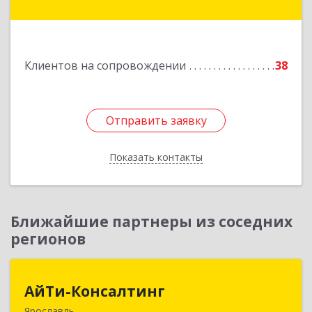
Ростов г, Карла Маркса ул, дом № 10
Подробнее
Клиентов на сопровождении
38
Отправить заявку
Отправить заявку
Показать контакты
Назад
Ближайшие партнеры из соседних
регионов
АйТи-Консалтинг
АйТи-Консалтинг
Ярославль