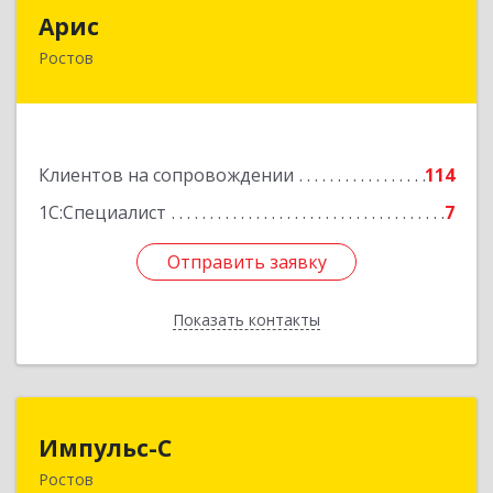
Арис
Арис
Ростов
152150, Ярославская обл, Ростовский р-н,
Ростов г, Пионерский проезд, дом № 3
Подробнее
Клиентов на сопровождении
114
1С:Специалист
7
Отправить заявку
Отправить заявку
Показать контакты
Назад
Импульс-С
Импульс-С
Ростов
152151, Ярославская обл, Ростовский р-н,