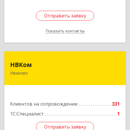
Отправить заявку
Отправить заявку
Показать контакты
Назад
НВКом
НВКом
Иваново
153000, Ивановская обл, Иваново г, Аптечный
пер, дом № 11, оф.8
Подробнее
Клиентов на сопровождении
331
1С:Специалист
1
Отправить заявку
Отправить заявку