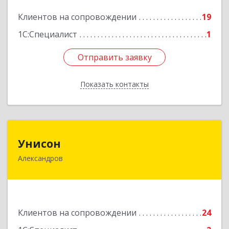
Подробнее
Клиентов на сопровождении
19
1С:Специалист
1
Отправить заявку
Отправить заявку
Показать контакты
Назад
Унисон
Унисон
Александров
601650, Владимирская обл, Александровский р-
н, Александров г, Ленина ул, дом № 13,
строение 6, каб.301
Подробнее
Клиентов на сопровождении
24