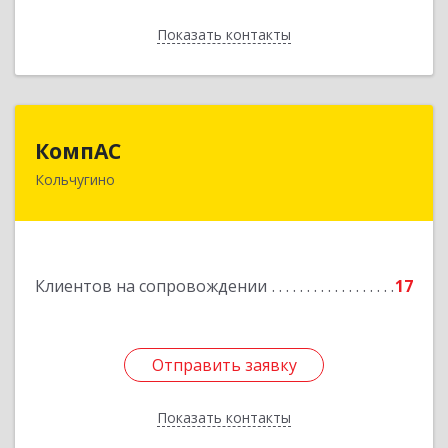
Показать контакты
Назад
КомпАС
КомпАС
Кольчугино
601782, Владимирская область, г.Кольчугино,
ул.Больничная, д.20
Подробнее
Клиентов на сопровождении
17
Отправить заявку
Отправить заявку
Показать контакты
Назад