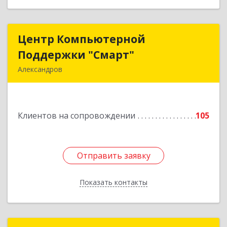
Центр Компьютерной
Центр Компьютерной
Поддержки "Смарт"
Поддержки "Смарт"
Александров
601650, Владимирская обл, Александровский р-
н, Александров г, Институтская ул, дом № 1,
ком.74
Клиентов на сопровождении
105
Подробнее
Отправить заявку
Отправить заявку
Показать контакты
Назад