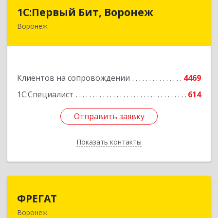
1С:Первый Бит, Воронеж
1С:Первый Бит, Воронеж
Воронеж
394006, Воронежская обл, Воронеж г, 20-летия
Октября ул, дом № 119, оф.711
Подробнее
Клиентов на сопровождении
4469
1С:Специалист
614
Отправить заявку
Отправить заявку
Показать контакты
Назад
ФРЕГАТ
ФРЕГАТ
Воронеж
394006, Воронежская обл, Воронеж г,