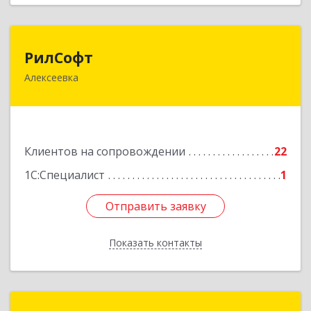
РилСофт
РилСофт
Алексеевка
309850, Белгородская обл, Алексеевский р-н,
Алексеевка г, 1-й Мостовой пер, дом № 5А
Подробнее
Клиентов на сопровождении
22
1С:Специалист
1
Отправить заявку
Отправить заявку
Показать контакты
Назад