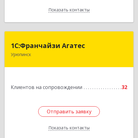
Показать контакты
Назад
1С:Франчайзи Агатес
1С:Франчайзи Агатес
Урюпинск
403113, Волгоградская обл, Урюпинск г, Ленина
пр-кт, дом № 90а
Подробнее
Клиентов на сопровождении
32
Отправить заявку
Отправить заявку
Показать контакты
Назад