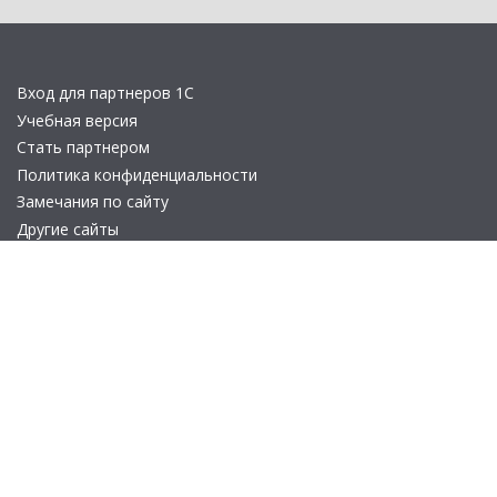
Вход для партнеров 1С
Учебная версия
Стать партнером
Политика конфиденциальности
Замечания по сайту
Другие сайты
Телефон:
+7 (495) 737-92-57
Email:
site_v8@1c.ru
Отдел продаж:
г. Москва
,
улица Селезнёвская, дом 21
© 2026 АО «Группа 1С» (правопреемник «1С»). Все права на сайт
защищены