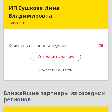
ИП Сушкова Инна
ИП Сушкова Инна
Владимировна
Владимировна
Павловск
396420, Воронежская обл, Павловский р-н,
Павловск г, Цветочная ул, дом № 4/2
Клиентов на сопровождении
76
Подробнее
Отправить заявку
Отправить заявку
Показать контакты
Назад
Ближайшие партнеры из соседних
регионов