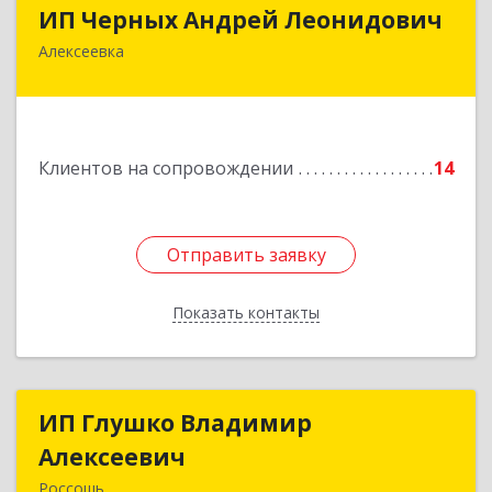
ИП Черных Андрей Леонидович
ИП Черных Андрей Леонидович
Алексеевка
309850, Белгородская обл, Алексеевский р-н,
Алексеевка г, Совхозная ул, дом № 23, кв.2
Подробнее
Клиентов на сопровождении
14
Отправить заявку
Отправить заявку
Показать контакты
Назад
ИП Глушко Владимир
ИП Глушко Владимир
Алексеевич
Алексеевич
Россошь