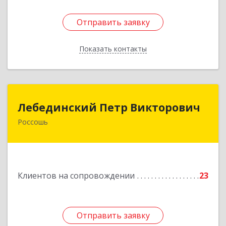
Отправить заявку
Отправить заявку
Показать контакты
Назад
Лебединский Петр Викторович
Лебединский Петр Викторович
Россошь
396650, Воронежская обл., г. Россошь, пер.
Крамского 11
Подробнее
Клиентов на сопровождении
23
Отправить заявку
Отправить заявку