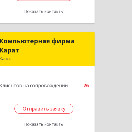
Показать контакты
Назад
Компьютерная фирма
Компьютерная фирма
Карат
Карат
Канск
663600, Красноярский край, Канск г,
Пролетарская ул, дом № 34
Клиентов на сопровождении
26
Подробнее
Отправить заявку
Отправить заявку
Показать контакты
Назад