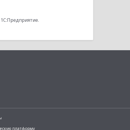
 1С:Предприятие.
ы
ческую платформу