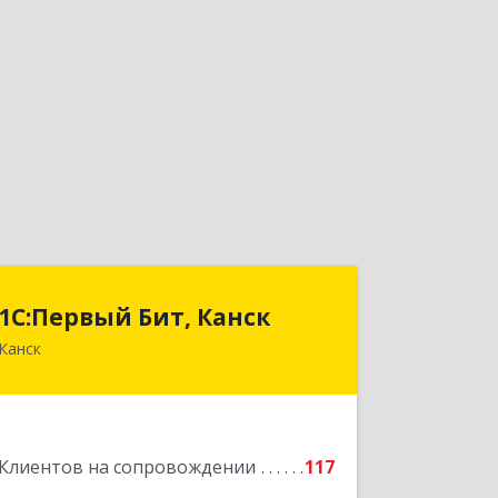
1С:Первый Бит, Канск
1С:Первый Бит, Канск
Канск
663600, Красноярский край, Канск г,
30 лет ВЛКСМ ул, дом № 20, пом.25
Подробнее
Клиентов на сопровождении
117