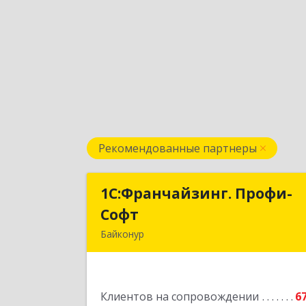
Рекомендованные партнеры
1С:Франчайзинг. Профи-
1С:Франчайзинг. Профи
Софт
Соф
Байконур
468320, Байконур г, Ленина ул, дом 
10, кв.1+2+
Клиентов на сопровождении
6
Подробне