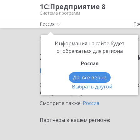
1С:Предприятие 8
Система программ
Россия
Пр
Главная
Тарифы ИТС
ИТС Медицина
ИТС Ме
Информация на сайте будет
отображаться для региона
Заказать ИТС Медиц
Россия
в Байконуре
Да, все верно
Ознакомьтесь с информационными карт
Выбрать другой
внедрение продукта.
Смотрите также:
Россия
Партнеры в вашем регионе: