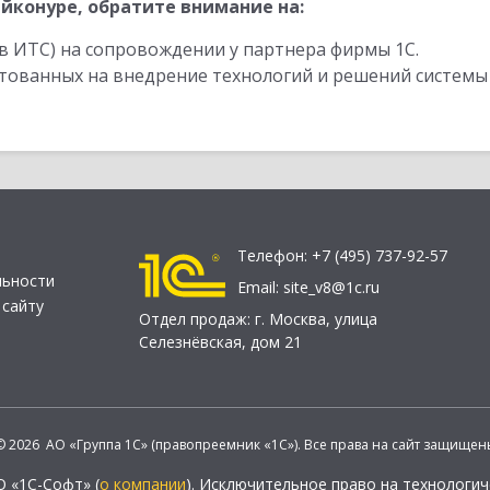
йконуре, обратите внимание на:
в ИТС) на сопровождении у партнера фирмы 1С.
стованных на внедрение технологий и решений системы
Телефон:
+7 (495) 737-92-57
льности
Email:
site_v8@1c.ru
 сайту
Отдел продаж:
г. Москва
,
улица
Селезнёвская, дом 21
© 2026 АО «Группа 1С» (правопреемник «1С»). Все права на сайт защищен
О «1С-Софт» (
о компании
). Исключительное право на технологи