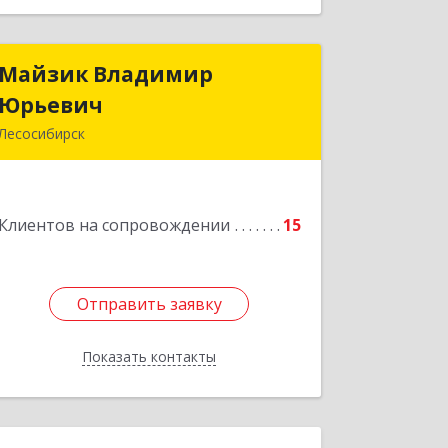
Майзик Владимир
Майзик Владимир
Юрьевич
Юрьевич
Лесосибирск
Подробнее
Клиентов на сопровождении
15
Отправить заявку
Отправить заявку
Показать контакты
Назад