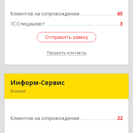
17, пом.5
Клиентов на сопровождении
65
Подробнее
1С:Специалист
3
Отправить заявку
Отправить заявку
Показать контакты
Назад
Информ-Сервис
Информ-Сервис
Волхов
187400, Ленинградская обл, Волхов г,
Волховский пр-кт, дом № 7
Клиентов на сопровождении
22
Подробнее