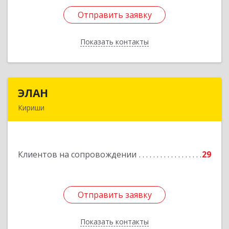
Отправить заявку
Отправить заявку
Показать контакты
Назад
ЭЛАН
ЭЛАН
Кириши
187110, Ленинградская обл, Кириши г, Ленина
пр-кт, дом № 45, оф.4-9
Клиентов на сопровождении
29
Подробнее
Отправить заявку
Отправить заявку
Показать контакты
Назад