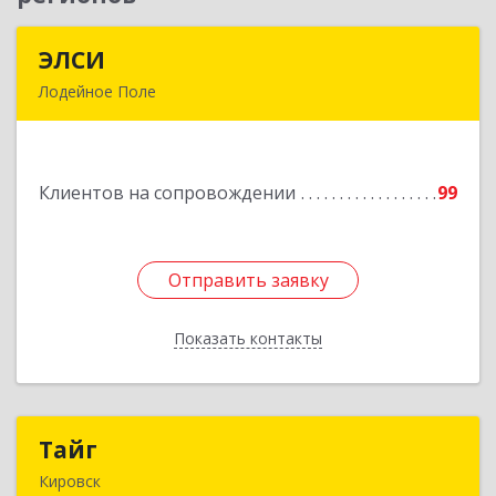
ЭЛСИ
ЭЛСИ
Лодейное Поле
187700, Ленинградская обл, Лодейное Поле г,
Коммунаров ул, дом № 7
Клиентов на сопровождении
99
Подробнее
Отправить заявку
Отправить заявку
Показать контакты
Назад
Тайг
Тайг
Кировск