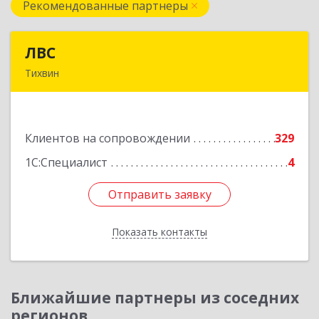
Рекомендованные партнеры
ЛВС
ЛВС
Тихвин
187553, Ленинградская обл, Тихвинский р-н,
Тихвин г, Ярослава Иванова ул, дом № 1,
пом.582
Клиентов на сопровождении
329
Подробнее
1С:Специалист
4
Отправить заявку
Отправить заявку
Показать контакты
Назад
Ближайшие партнеры из соседних
регионов