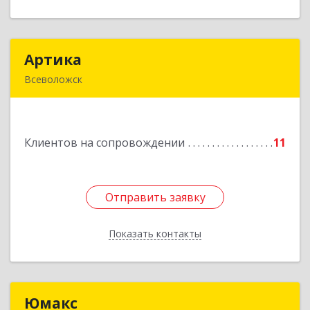
Артика
Артика
Всеволожск
188645, Ленинградская обл, Всеволожск г,
Доктора Сотникова ул, дом № 2, кв.86
Клиентов на сопровождении
11
Подробнее
Отправить заявку
Отправить заявку
Показать контакты
Назад
Юмакс
Юмакс